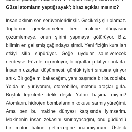
Güzel atomların yaptığı ayak’; biraz açıklar mısınız?
İnsan aklının son serüvenleridir şiir. Gecikmiş şiir olamaz.
Toplumun gereksinmeleri beni makine dünyasını
çözümlemeye, onun şiirini yapmaya götürüyor. Biz,
bilimin en gelişmiş çağındayız şimdi. Yeni fiziğin kuralları
etkiyi silip süpürüyor. Göğe uydular salınıverecek
nerdeyse. Füzeler uçuruluyor, fotoğraflar çekiliyor onlarla.
İnsanın uzayları düşünmesi, günlük işleri sırasına giriyor
artık. Bir göğe mi bakacağım, yanı başımda bir buzdolabı.
Yolda mı yürüyorum, otomobiller, motorlu araçlar gırla.
Boşluk tepkilerle delik deşik. Yalnız başıma mıyım?
Atomların, hidrojen bombalarının kokusu sarmış yüreğimi.
Ama ben bu makine dünyası karşısında iyimserim.
Makinenin insan zekasını sınırlayacağını, onu güdümlü
bir motor haline getireceğine inanmıyorum. Üstelik