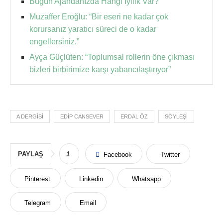
Bugün Ajandanızda Hangi İyilik Var?
Muzaffer Eroğlu: “Bir eseri ne kadar çok
korursanız yaratıcı süreci de o kadar
engellersiniz.”
Ayça Güçlüten: “Toplumsal rollerin öne çıkması
bizleri birbirimize karşı yabancılaştırıyor”
A DERGISI
EDIP CANSEVER
ERDAL ÖZ
SÖYLEŞI
PAYLAŞ
1
Facebook
Twitter
Pinterest
Linkedin
Whatsapp
Telegram
Email