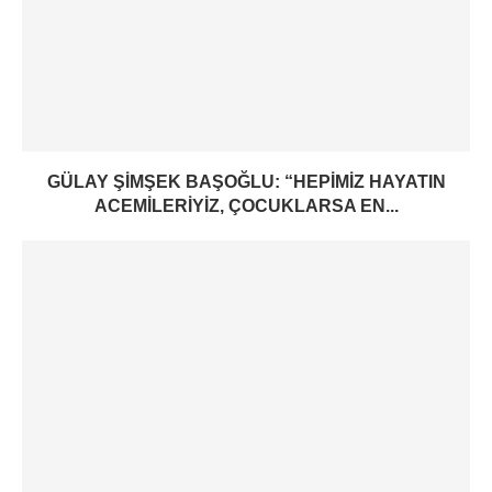
GÜLAY ŞIMŞEK BAŞOĞLU: “HEPIMIZ HAYATIN
ACEMILERIYIZ, ÇOCUKLARSA EN...