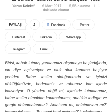
Yazan
Kolektif
6 Mart 2017
5,5B
okunma
1
dakikada okunur
PAYLAŞ
1
Facebook
Twitter
Pinterest
Linkedin
Whatsapp
Telegram
Email
Birisi, kabuk tutmuş yaralarımızı okşamaya başladığında,
cırt diye açılıveriyor ve oluk oluk kanama başlıyor
yeniden. Birine teslim olduğumuzda ve içimizi
döktüğümüzde, bedenimiz ve ruhumuz kan içinde
kalıveriyor. O yüzden değil mi, içimizde tutmalarımız,
birine teslim olmaktan korkmalarımız, ortalıkta tedirgin ve
gergin dolanmalarımız? ‘Anlatsam mı, anlatmasam mı?’
kararsızlığımız… ‘Bu sevgi beni acıtır mı?’ kuşkularımız…