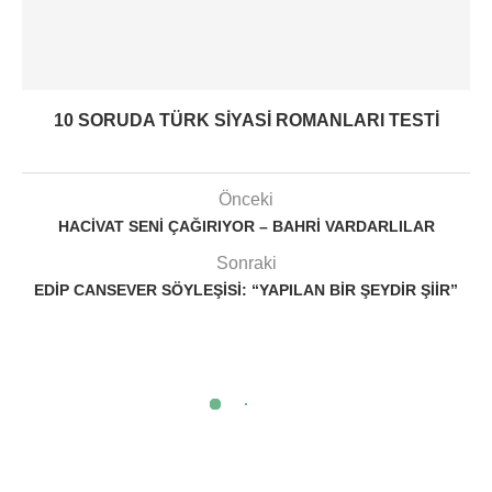
10 SORUDA TÜRK SIYASI ROMANLARI TESTI
Önceki
HACIVAT SENI ÇAĞIRIYOR – BAHRI VARDARLILAR
Sonraki
EDIP CANSEVER SÖYLEŞISI: “YAPILAN BIR ŞEYDIR ŞIIR”