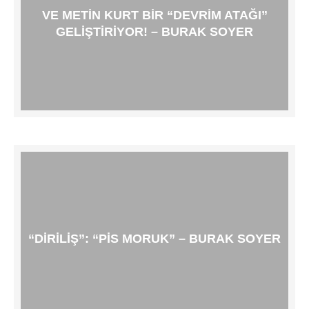
VE METIN KURT BIR “DEVRIM ATAĞI”
GELIŞTIRIYOR! – BURAK SOYER
“DIRILIŞ”: “PIS MORUK” – BURAK SOYER