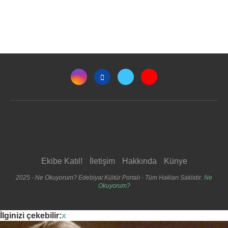
Ekibe Katıl!
İletişim
Hakkında
Künye
2025 - Ne Okuyorum? Edebiyat Kültür Portalı - Tüm Hakları Saklıdır.
Ne
Okuyorum?
İlginizi çekebilir:
x