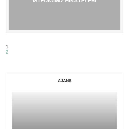
ISTEDIĞIMIZ HIKÂYELERI
1
2
AJANS