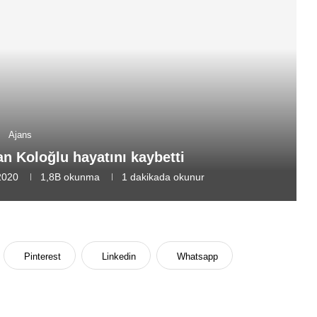
Ajans
an Koloğlu hayatını kaybetti
2020
1,8B
okunma
1 dakikada okunur
Pinterest
Linkedin
Whatsapp