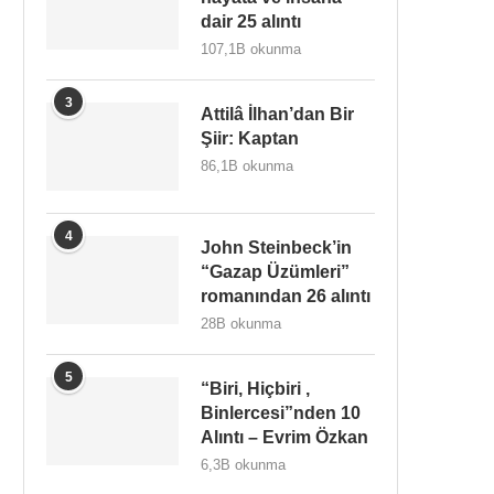
dair 25 alıntı
107,1B okunma
3
Attilâ İlhan’dan Bir
Şiir: Kaptan
86,1B okunma
4
John Steinbeck’in
“Gazap Üzümleri”
romanından 26 alıntı
28B okunma
5
“Biri, Hiçbiri ,
Binlercesi”nden 10
Alıntı – Evrim Özkan
6,3B okunma