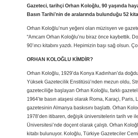
Gazeteci, tarihçi Orhan Koloğlu, 90 yaşında haya
Basın Tarihi’nin de aralarında bulunduğu 52 kit
Orhan Koloğlu’nun yeğeni olan müzisyen ve gazetec
“Amcam Orhan Koloğlu’nu biraz önce kaybettik. Dol
90’ıncı kitabını yazdı. Hepimizin başı sağ olsun. Ç
ORHAN KOLOĞLU KİMDİR?
Orhan Koloğlu, 1929’da Konya Kadınhan’da doğdu. Ga
Yüksek Gazetecilik Enstitüsü’nden mezun oldu, Str
gazeteciliğe başlayan Orhan Koloğlu, farklı gazetele
1964’te basın ataşesi olarak Roma, Karaçi, Paris, L
gazetesinin Almanya baskısını başlattı. Orhan Kol
1978’den itibaren, değişik üniversitelerin tarih ve il
Üniversitesi’nde doçent olarak çalıştı. Orhan Koloğ
kitabı bulunuyor. Koloğlu, Türkiye Gazeteciler Cemi