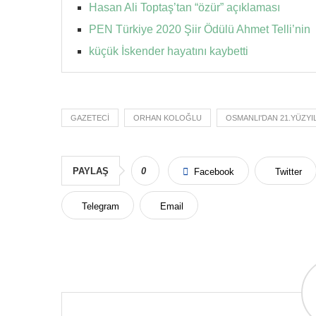
Hasan Ali Toptaş’tan “özür” açıklaması
PEN Türkiye 2020 Şiir Ödülü Ahmet Telli’nin
küçük İskender hayatını kaybetti
GAZETECI
ORHAN KOLOĞLU
OSMANLI'DAN 21.YÜZYIL
PAYLAŞ
0
Facebook
Twitter
Telegram
Email