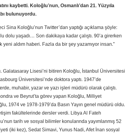
tını kaybetti. Koloğlu’nun, Osmanlı’dan 21. Yüzyıla
abı bulunuyordu.
i Sina Koloğlu’nun Twitter’dan yaptığı açıklama şöyle:
u dolu yaşadı… Son dakikaya kadar çalıştı. 90’a girerken
ok yeni aldım haberi. Fazla da bir şey yazamıyor insan.”
latasaray Lisesi’ni bitiren Koloğlu, İstanbul Üniversitesi
asbourg Üniversitesi’nde doktora yaptı. 1947’de
rde, muhabir, yazar ve yazı işleri müdürü olarak çalıştı.
ondra ve Beyrut’ta görev yapan Koloğlu, Milliyet
oğlu, 1974 ve 1978-1979’da Basın Yayın genel müdürü oldu.
etişim fakültelerinde dersler verdi. Libya Al Fateh
lu’nun tarih ve sosyal bilimler konularında yayımlanmış 52
yeti (iki kez), Sedat Simavi, Yunus Nadi, Afet İnan sosyal