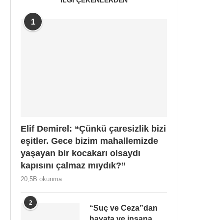
1
Elif Demirel: “Çünkü çaresizlik bizi
eşitler. Gece bizim mahallemizde
yaşayan bir kocakarı olsaydı
kapısını çalmaz mıydık?”
20,5B okunma
2
“Suç ve Ceza”dan
hayata ve insana