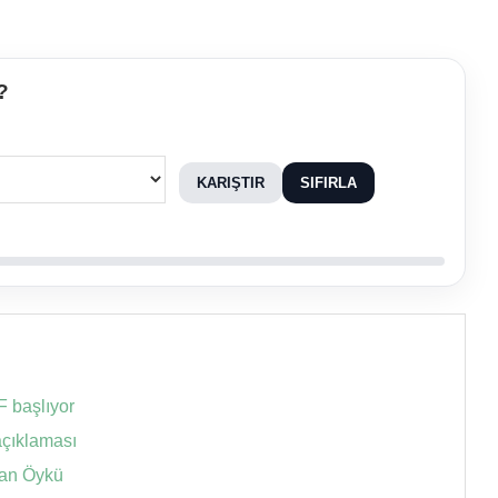
?
KARIŞTIR
SIFIRLA
F başlıyor
açıklaması
şan Öykü