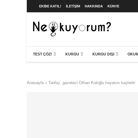
EKIBE KATIL!
İLETIŞIM
HAKKINDA
KÜNYE
TEST ÇÖZ!
KURGU
KURGU DIŞI
OKUM
Anasayfa
»
Tarihçi, gazeteci Orhan Koloğlu hayatını kaybetti