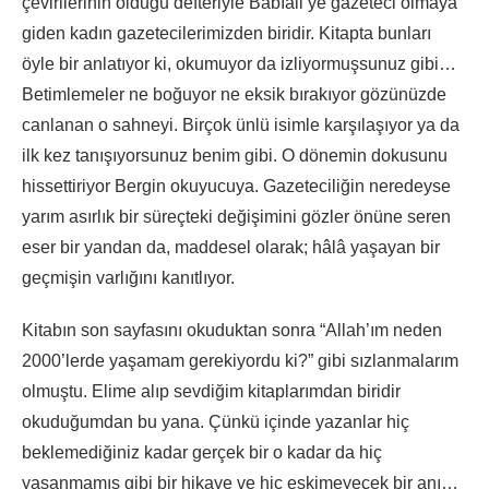
çevirilerinin olduğu defteriyle Babıali’ye gazeteci olmaya
giden kadın gazetecilerimizden biridir. Kitapta bunları
öyle bir anlatıyor ki, okumuyor da izliyormuşsunuz gibi…
Betimlemeler ne boğuyor ne eksik bırakıyor gözünüzde
canlanan o sahneyi. Birçok ünlü isimle karşılaşıyor ya da
ilk kez tanışıyorsunuz benim gibi. O dönemin dokusunu
hissettiriyor Bergin okuyucuya. Gazeteciliğin neredeyse
yarım asırlık bir süreçteki değişimini gözler önüne seren
eser bir yandan da, maddesel olarak; hâlâ yaşayan bir
geçmişin varlığını kanıtlıyor.
Kitabın son sayfasını okuduktan sonra “Allah’ım neden
2000’lerde yaşamam gerekiyordu ki?” gibi sızlanmalarım
olmuştu. Elime alıp sevdiğim kitaplarımdan biridir
okuduğumdan bu yana. Çünkü içinde yazanlar hiç
beklemediğiniz kadar gerçek bir o kadar da hiç
yaşanmamış gibi bir hikaye ve hiç eskimeyecek bir anı…