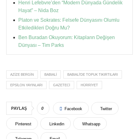
Henri Lefebvre’den “Modern Dünyada Gündelik
Hayat” – Nida Boz
Platon ve Sokrates: Felsefe Dünyasını Olumlu
Etkiledikleri Doğru Mu?
Ben Buradan Okuyorum: Kitapların Değişen
Dünyası – Tim Parks
AZIZE BERGIN
BABIALI
BABIALI'DE TOPUK TIKIRTILARI
EPSILON YAYINLARI
GAZETECI
HÜRRIYET
PAYLAŞ
0
Facebook
Twitter
Pinterest
Linkedin
Whatsapp
Telegram
Email