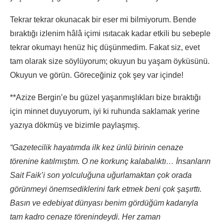
Tekrar tekrar okunacak bir eser mi bilmiyorum. Bende
bıraktığı izlenim hâlâ içimi ısıtacak kadar etkili bu sebeple
tekrar okumayı henüz hiç düşünmedim. Fakat siz, evet
tam olarak size söylüyorum; okuyun bu yaşam öyküsünü.
Okuyun ve görün. Göreceğiniz çok şey var içinde!
**Azize Bergin’e bu güzel yaşanmışlıkları bize bıraktığı
için minnet duyuyorum, iyi ki ruhunda saklamak yerine
yazıya dökmüş ve bizimle paylaşmış.
“Gazetecilik hayatımda ilk kez ünlü birinin cenaze
törenine katılmıştım. O ne korkunç kalabalıktı… İnsanların
Sait Faik’i son yolculuğuna uğurlamaktan çok orada
görünmeyi önemsediklerini fark etmek beni çok şaşırttı.
Basın ve edebiyat dünyası benim gördüğüm kadarıyla
tam kadro cenaze törenindeydi. Her zaman