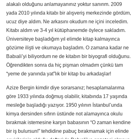
alakalı olduğunu anlamayanınız yoktur sanırım. 2009
yada 2010 yılında kitabı bir alışveriş merkezinde gördüm,
ucuz diye aldım. Ne arkasını okudum ne içini inceledim.
Kitabı aldım ve 3-4 yıl kütüphanemde öylece sakladım.
Üniversiteye başladığım yıl elimde kitap kalmayınca
gözüme ilişti ve okumaya başladım. O zamana kadar ne
Babıali’yi biliyordum ne de kitabın bir biyografi olduğunu.
Öğrendikten sonra da hiç pişman olmadım çünkü tam
“yeme de yanında yat”lık bir kitap bu arkadaşlar!
Azize Bergin kimdir diye sorarsanız; hesaplamalarıma
göre 1933 yılında doğmuş olabilir, kitabında 17 yaşında
mesleğe başladığı yazıyor. 1950 yılının İstanbul’unda
kimya dersinden sıfırın üstünde not alamayınca okulu
bırakmak istemesine karşın babasının “O zaman kendine
bir iş bulursun!” tehdidine pabuç bırakmamak için elinde