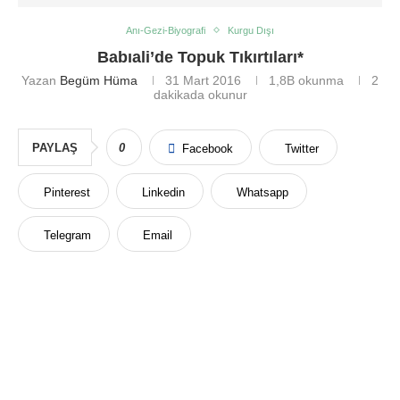
Anı-Gezi-Biyografi
Kurgu Dışı
Babıali’de Topuk Tıkırtıları*
Yazan
Begüm Hüma
31 Mart 2016
1,8B
okunma
2
dakikada okunur
PAYLAŞ
0
Facebook
Twitter
Pinterest
Linkedin
Whatsapp
Telegram
Email