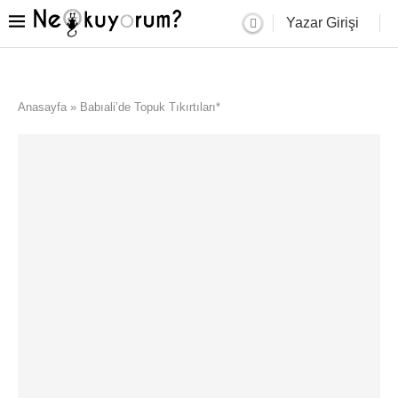
Yazar Girişi
Anasayfa
»
Babıali’de Topuk Tıkırtıları*