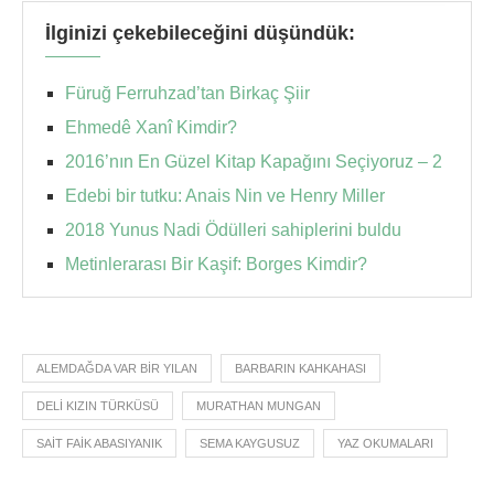
İlginizi çekebileceğini düşündük:
Füruğ Ferruhzad’tan Birkaç Şiir
Ehmedê Xanî Kimdir?
2016’nın En Güzel Kitap Kapağını Seçiyoruz – 2
Edebi bir tutku: Anais Nin ve Henry Miller
2018 Yunus Nadi Ödülleri sahiplerini buldu
Metinlerarası Bir Kaşif: Borges Kimdir?
ALEMDAĞDA VAR BIR YILAN
BARBARIN KAHKAHASI
DELI KIZIN TÜRKÜSÜ
MURATHAN MUNGAN
SAIT FAIK ABASIYANIK
SEMA KAYGUSUZ
YAZ OKUMALARI