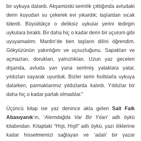
bir uykuya dalardı. Akşamüstü serinlik çıktığında avludaki
derin kuyudan su çekerek evi yıkardık; taşlardan sıcak
tüterdi. Büyüdükçe o deliksiz uykular yerini tedirgin
uykulara bıraktı. Bir daha hiç o kadar derin bir uçurum gibi
uyuyamadım. Mardin’de ben taşların dilini öğrendim.
Gökyüzünün yakınlığını ve uçsuzluğunu. Sapakları ve
açmazları, dorukları, yalnızlıkları. Uzun yaz geceleri
dışarıda, avluda yan yana serilmiş yataklara yatar,
yıldızları sayarak uyurduk. Bizler serin fısıltılarla uykuya
dalarken, parmaklarımız yıldızlarda kalırdı. Yıldızlar bir
daha hiç o kadar parlak olmadılar.”
Üçüncü kitap ise yaz denince akla gelen
Sait Faik
Abasıyanık
‘ın, ‘
Alemdağda Var Bir Yılan
‘ adlı öykü
kitabından. Kitaptaki “Hişt, Hişt!” adlı öykü, yazı iliklerine
kadar hissetmemizi sağlayan ve ‘adalı’ bir yazar