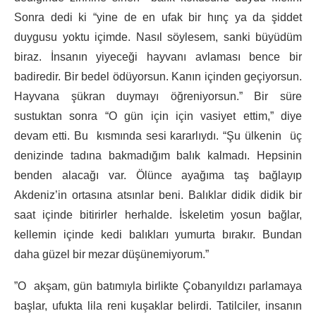
Sonra dedi ki “yine de en ufak bir hınç ya da şiddet
duygusu yoktu içimde. Nasıl söylesem, sanki büyüdüm
biraz. İnsanın yiyeceği hayvanı avlaması bence bir
badiredir. Bir bedel ödüyorsun. Kanın içinden geçiyorsun.
Hayvana şükran duymayı öğreniyorsun.” Bir süre
sustuktan sonra “O gün için için vasiyet ettim,” diye
devam etti. Bu kısmında sesi kararlıydı. “Şu ülkenin üç
denizinde tadına bakmadığım balık kalmadı. Hepsinin
benden alacağı var. Ölünce ayağıma taş bağlayıp
Akdeniz’in ortasına atsınlar beni. Balıklar didik didik bir
saat içinde bitirirler herhalde. İskeletim yosun bağlar,
kellemin içinde kedi balıkları yumurta bırakır. Bundan
daha güzel bir mezar düşünemiyorum.”
”O akşam, gün batımıyla birlikte Çobanyıldızı parlamaya
başlar, ufukta lila reni kuşaklar belirdi. Tatilciler, insanın