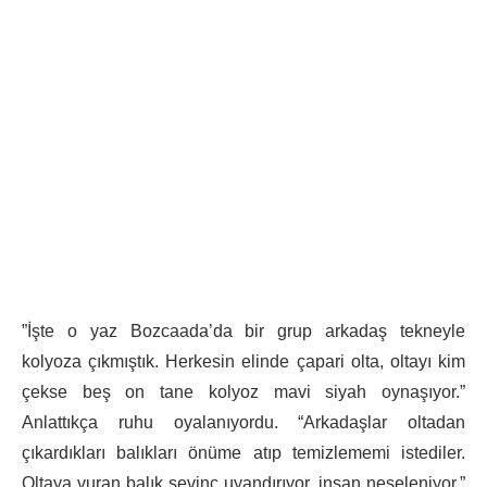
”İşte o yaz Bozcaada’da bir grup arkadaş tekneyle
kolyoza çıkmıştık. Herkesin elinde çapari olta, oltayı kim
çekse beş on tane kolyoz mavi siyah oynaşıyor.”
Anlattıkça ruhu oyalanıyordu. “Arkadaşlar oltadan
çıkardıkları balıkları önüme atıp temizlememi istediler.
Oltaya vuran balık sevinç uyandırıyor, insan neşeleniyor,”