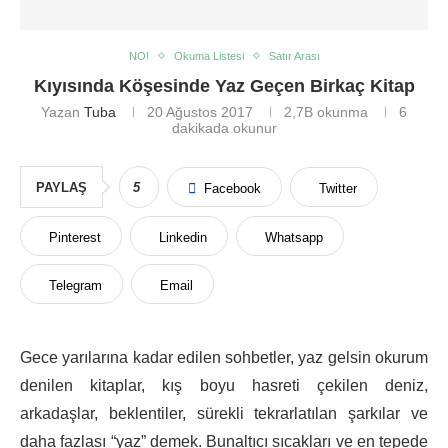
NO!
Okuma Listesi
Satır Arası
Kıyısında Köşesinde Yaz Geçen Birkaç Kitap
Yazan
Tuba
20 Ağustos 2017
2,7B
okunma
6
dakikada okunur
PAYLAŞ
5
Facebook
Twitter
Pinterest
Linkedin
Whatsapp
Telegram
Email
Gece yarılarına kadar edilen sohbetler, yaz gelsin okurum
denilen kitaplar, kış boyu hasreti çekilen deniz,
arkadaşlar, beklentiler, sürekli tekrarlatılan şarkılar ve
daha fazlası “yaz” demek. Bunaltıcı sıcakları ve en tepede