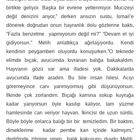
birlikte geliyor. Başka bir evrene yeltenmiyor. Mucizeyi
değil denizini arıyor,” derken ansızın sustu. İsmail’e
dönerek doğrudan onun hayranlık dolu gözlerine baktı,
“Fazla benzetme yapmıyorum değil mi?” “Devam et iyi
gidiyorsun.” Melih anlattıkça ağırlaşıyordu. Kendi
kendinin peygamberi oluyordu konuşurken.”O teknede
elimde bıçak, avucumda kıvranan balığa bakakaldım.
Hayvanın gözü var ama ifadesi yok. Dakikalarda
avucumda ifade aradım. Bu bile insan hilesi. Acıyı
göremeyince canı yanmıyormuş gibi düşünüyorsun.
İlkinde çok zorlandım. Bıçağı karnına sokup kuyruğa
kadar yarıyorsun öyle kasılıp kalıyor, tam yüzme
hamlesinde can veriyor hayvan. İkincisi de uzun sürdü.
Böyle böyle onlarca balığı bir bir temizledim. Bir baktım,
dirseklerime kadar pembe kan içinde kalmışım,”
dediğinde zihnine sinen balık kokusunu duydu Melih.