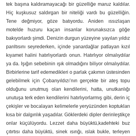
tek başına kaldıramayacağı bir güzelliğe maruz kaldılar.
Hiç kuşkusuz saldırgan bir niteliği vardı bu güzelliğin.
Tene değmiyor, göze batıyordu. Aniden ıssızlaşan
motelde huzuru kaçan insanlar korunaksızca göğe
bakıyorlardı şimdi. Denizin durgun yüzeyine yayılan yıldız
parıltısını seyrederken, içinde yanardağlar patlayan kızıl
kıyamet halini hatırlıyorlardı onun. Hatırlıyor olmalıydılar
ya da. Işığın sebebinin ışık olmadığını biliyor olmalıydılar.
Birbirlerine tarif edemedikleri o parlak çakımın üstesinden
gelebilmek için Çobanyıldızı’nın gerçekte bir ateş topu
olduğunu unutmuş olan kendilerini, hatta, unutkanlığı
unutuşa terk eden kendilerini hatırlıyorlarmış gibi, derin iç
çekişler ve bocalayan kelimelerle yeryüzünden koptukları
kısa bir dalgınlık yaşadılar. Göklerdeki dipler derinleştikçe
onlar küçülüyordu. Lezzet daha büyüktü,kadehteki buz
çıtırtısı daha büyüktü, sinek ısırığı, ıslak bukle, terleyen