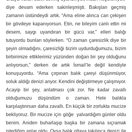
diye devam ederken sakinleşmişti. Bakışları geçmiş
zamanın üstündeydi artık. “Ama eline alınca can çekişen
bir gövdeye kapanıyorsun. Etin, ne bileyim canlı ettin mi
desem, saygı uyandıran bir gücü var,” elleri balığı
tutuyordu bunları söylerken. “O zaman çaresizlik diye bir
şeyin olmadığını, çaresizliği bizim uydurduğumuzu, bizim
birbirimize ettiklerimiz yüzünden doğan bir şey olduğunu
anlıyorsun,” derken de artık İsmail’le değil kendiyle
konuşuyordu. “Ama çırpınan balık çareyi düşünmüyor,
soluk aldığı denizi arıyor. Kendini değiştirmeye çalışmıyor.
Acayip bir şey, anlatması çok zor. Ne kadar zavallı
olduğumuzu düşündüm o zaman. Hele balıkla
karşılaştırırsan daha zavallı. En küçük bir zorlukta mucize
bekliyoruz. Bir mucize için göğe yalvardığım günler oldu
benim. Aniden buharlaşıp başka bir zamana sıçramak
istediğim anlar oldu. Oysa balık oltaya takılınca denizi ile