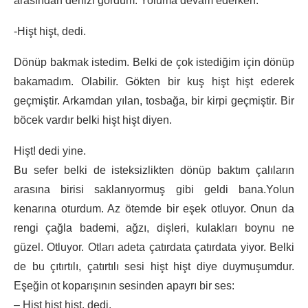
arasından denizi gördüm. Yoluma devam ederken:
-Hişt hişt, dedi.
Dönüp bakmak istedim. Belki de çok istediğim için dönüp
bakamadım. Olabilir. Gökten bir kuş hişt hişt ederek
geçmiştir. Arkamdan yılan, tosbağa, bir kirpi geçmiştir. Bir
böcek vardır belki hişt hişt diyen.
Hişt! dedi yine.
Bu sefer belki de isteksizlikten dönüp baktım çalıların
arasına birisi saklanıyormuş gibi geldi bana.Yolun
kenarına oturdum. Az ötemde bir eşek otluyor. Onun da
rengi çağla bademi, ağzı, dişleri, kulakları boynu ne
güzel. Otluyor. Otları adeta çatırdata çatırdata yiyor. Belki
de bu çıtırtılı, çatırtılı sesi hişt hişt diye duymuşumdur.
Eşeğin ot koparışının sesinden apayrı bir ses:
– Hişt hişt hişt, dedi.