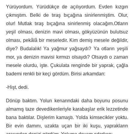
Yürüyordum. Yürüdükçe de açılıyordum. Evden kızgın
çıkmıştım. Belki de tıraş bıçağına sinirlenmiştim. Olur,
olur! Mutlak tıraş bıçağına sinirlenmiş olacağım.Otların
yeşil olması, denizin mavi olması, gökyüzünün bulutsuz
olması, pekâlâ bir meseledir. Kim demiş mesele değildir,
diye? Budalalık! Ya yağmur yağsaydı? Ya otların yeşili
mor, ya denizin mavisi kırmızı olsaydı? Olsaydı o zaman
mesele olurdu, işte. Çukulata renginde bir yaprak, çağla
bademi renkli bir keçi gördüm. Birisi arkamdan:
-Hişt, dedi.
Dönüp baktım. Yolun kenarındaki daha boyunu posunu
almamış taze devedikenleriyle karabaşlar erik lezzetinde
bana baktılar. Dişlerim kamaştı. Yolda kimsecikler yoktu.
Bir evin damını, uzakta uçan bir iki kuşu, yaprakların