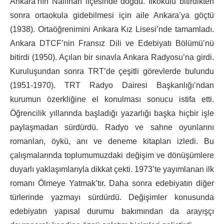
Ankara’nın Nallıhan ilçesinde doğdu. İlkokulu bitirdikten
sonra ortaokula gidebilmesi için aile Ankara’ya göçtü
(1938). Ortaöğrenimini Ankara Kız Lisesi’nde tamamladı.
Ankara DTCF’nin Fransız Dili ve Edebiyatı Bölümü’nü
bitirdi (1950). Açılan bir sınavla Ankara Radyosu’na girdi.
Kuruluşundan sonra TRT’de çeşitli görevlerde bulundu
(1951-1970). TRT Radyo Dairesi Başkanlığı’ndan
kurumun özerkliğine el konulması sonucu istifa etti.
Öğrencilik yıllarında başladığı yazarlığı başka hiçbir işle
paylaşmadan sürdürdü. Radyo ve sahne oyunlarını
romanları, öykü, anı ve deneme kitapları izledi. Bu
çalışmalarında toplumumuzdaki değişim ve dönüşümlere
duyarlı yaklaşımlarıyla dikkat çekti. 1973’te yayımlanan ilk
romanı Ölmeye Yatmak’tır. Daha sonra edebiyatın diğer
türlerinde yazmayı sürdürdü. Değişimler konusunda
edebiyatın yapısal durumu bakımından da arayışçı