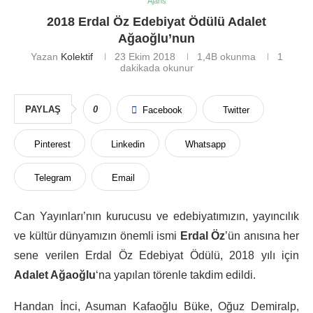
Ajans
2018 Erdal Öz Edebiyat Ödülü Adalet
Ağaoğlu’nun
Yazan
Kolektif
23 Ekim 2018
1,4B
okunma
1
dakikada okunur
PAYLAŞ
0
Facebook
Twitter
Pinterest
Linkedin
Whatsapp
Telegram
Email
Can Yayınları’nın kurucusu ve edebiyatımızın, yayıncılık
ve kültür dünyamızın önemli ismi
Erdal Öz
’ün anısına her
sene verilen Erdal Öz Edebiyat Ödülü, 2018 yılı için
Adalet Ağaoğlu
‘na yapılan törenle takdim edildi.
Handan İnci, Asuman Kafaoğlu Büke, Oğuz Demiralp,