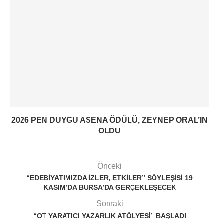
2026 PEN DUYGU ASENA ÖDÜLÜ, ZEYNEP ORAL’IN
OLDU
Önceki
“EDEBIYATIMIZDA İZLER, ETKILER” SÖYLEŞISI 19
KASIM’DA BURSA’DA GERÇEKLEŞECEK
Sonraki
“OT YARATICI YAZARLIK ATÖLYESI” BAŞLADI