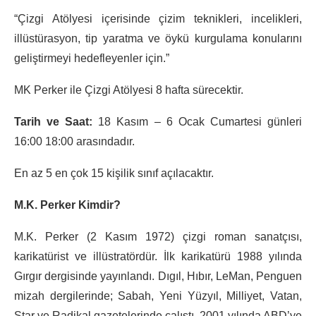
“Çizgi Atölyesi içerisinde çizim teknikleri, incelikleri,
illüstürasyon, tip yaratma ve öykü kurgulama konularını
geliştirmeyi hedefleyenler için.”
MK Perker ile Çizgi Atölyesi 8 hafta sürecektir.
Tarih ve Saat:
18 Kasım – 6 Ocak Cumartesi günleri
16:00 18:00 arasındadır.
En az 5 en çok 15 kişilik sınıf açılacaktır.
M.K. Perker Kimdir?
M.K. Perker (2 Kasım 1972) çizgi roman sanatçısı,
karikatürist ve illüstratördür. İlk karikatürü 1988 yılında
Gırgır dergisinde yayınlandı. Dıgıl, Hıbır, LeMan, Penguen
mizah dergilerinde; Sabah, Yeni Yüzyıl, Milliyet, Vatan,
Star ve Radikal gazetelerinde çalıştı. 2001 yılında ABD’ye