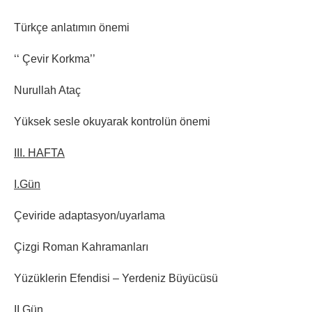
Türkçe anlatımın önemi
‘‘ Çevir Korkma’’
Nurullah Ataç
Yüksek sesle okuyarak kontrolün önemi
III. HAFTA
I.Gün
Çeviride adaptasyon/uyarlama
Çizgi Roman Kahramanları
Yüzüklerin Efendisi – Yerdeniz Büyücüsü
II.Gün