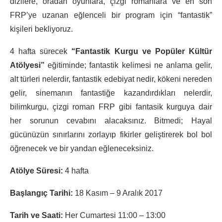
dizilere, oradan oyunlara, çizgi romanlara ve en son
FRP’ye uzanan eğlenceli bir program için “fantastik”
kişileri bekliyoruz.
4 hafta sürecek
“Fantastik Kurgu ve Popüler Kültür
Atölyesi”
eğitiminde; fantastik kelimesi ne anlama gelir,
alt türleri nelerdir, fantastik edebiyat nedir, kökeni nereden
gelir, sinemanın fantastiğe kazandırdıkları nelerdir,
bilimkurgu, çizgi roman FRP gibi fantasik kurguya dair
her sorunun cevabını alacaksınız. Bitmedi; Hayal
gücünüzün sınırlarını zorlayıp fikirler geliştirerek bol bol
öğrenecek ve bir yandan eğleneceksiniz.
Atölye Süresi:
4 hafta
Başlangıç Tarihi:
18 Kasım – 9 Aralık 2017
Tarih ve Saati:
Her Cumartesi 11:00 – 13:00