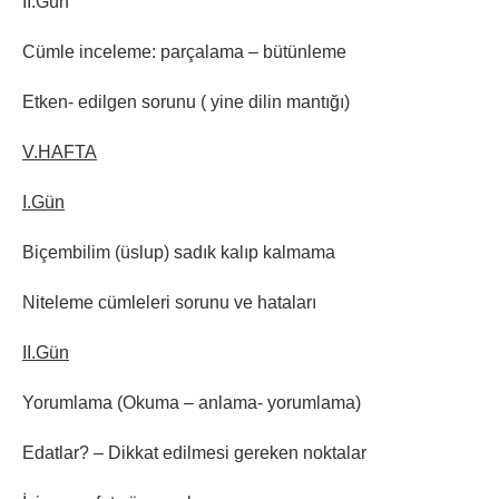
II.Gün
Cümle inceleme: parçalama – bütünleme
Etken- edilgen sorunu ( yine dilin mantığı)
V.HAFTA
I.Gün
Biçembilim (üslup) sadık kalıp kalmama
Niteleme cümleleri sorunu ve hataları
II.Gün
Yorumlama (Okuma – anlama- yorumlama)
Edatlar? – Dikkat edilmesi gereken noktalar