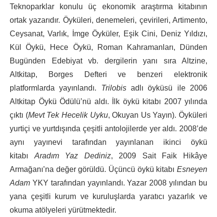
Teknoparklar konulu üç ekonomik araştırma kitabının
ortak yazarıdır. Öyküleri, denemeleri, çevirileri, Artimento,
Ceysanat, Varlık, İmge Öyküler, Eşik Cini, Deniz Yıldızı,
Kül Öykü, Hece Öykü, Roman Kahramanları, Dünden
Bugünden Edebiyat vb. dergilerin yanı sıra Altzine,
Altkitap, Borges Defteri ve benzeri elektronik
platformlarda yayınlandı.
Trilobis
adlı öyküsü ile 2006
Altkitap Öykü Ödülü’nü aldı. İlk öykü kitabı 2007 yılında
çıktı (
Mevt Tek Hecelik Uyku
, Okuyan Us Yayın). Öyküleri
yurtiçi ve yurtdışında çeşitli antolojilerde yer aldı. 2008’de
aynı yayınevi tarafından yayınlanan ikinci öykü
kitabı
Aradım Yaz Dediniz
, 2009 Sait Faik Hikâye
Armağanı’na değer görüldü. Üçüncü öykü kitabı
Esneyen
Adam
YKY tarafından yayınlandı. Yazar 2008 yılından bu
yana çeşitli kurum ve kuruluşlarda yaratıcı yazarlık ve
okuma atölyeleri yürütmektedir.