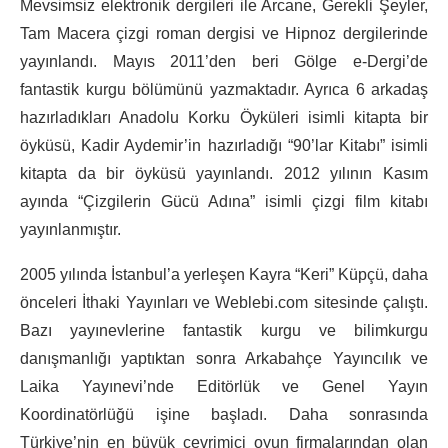
Mevsimsiz elektronik dergileri ile Arcane, Gerekli Şeyler,
Tam Macera çizgi roman dergisi ve Hipnoz dergilerinde
yayınlandı. Mayıs 2011’den beri Gölge e-Dergi’de
fantastik kurgu bölümünü yazmaktadır. Ayrıca 6 arkadaş
hazırladıkları Anadolu Korku Öyküleri isimli kitapta bir
öyküsü, Kadir Aydemir’in hazırladığı “90’lar Kitabı” isimli
kitapta da bir öyküsü yayınlandı. 2012 yılının Kasım
ayında “Çizgilerin Gücü Adına” isimli çizgi film kitabı
yayınlanmıştır.
2005 yılında İstanbul’a yerleşen Kayra “Keri” Küpçü, daha
önceleri İthaki Yayınları ve Weblebi.com sitesinde çalıştı.
Bazı yayınevlerine fantastik kurgu ve bilimkurgu
danışmanlığı yaptıktan sonra Arkabahçe Yayıncılık ve
Laika Yayınevi’nde Editörlük ve Genel Yayın
Koordinatörlüğü işine başladı. Daha sonrasında
Türkiye’nin en büyük çevrimiçi oyun firmalarından olan