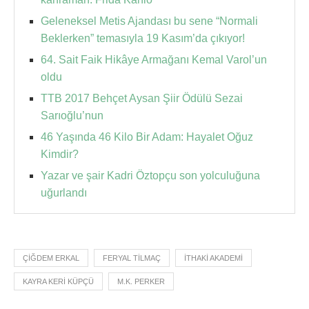
Geleneksel Metis Ajandası bu sene “Normali
Beklerken” temasıyla 19 Kasım’da çıkıyor!
64. Sait Faik Hikâye Armağanı Kemal Varol’un
oldu
TTB 2017 Behçet Aysan Şiir Ödülü Sezai
Sarıoğlu’nun
46 Yaşında 46 Kilo Bir Adam: Hayalet Oğuz
Kimdir?
Yazar ve şair Kadri Öztopçu son yolculuğuna
uğurlandı
ÇIĞDEM ERKAL
FERYAL TILMAÇ
ITHAKI AKADEMI
KAYRA KERI KÜPÇÜ
M.K. PERKER