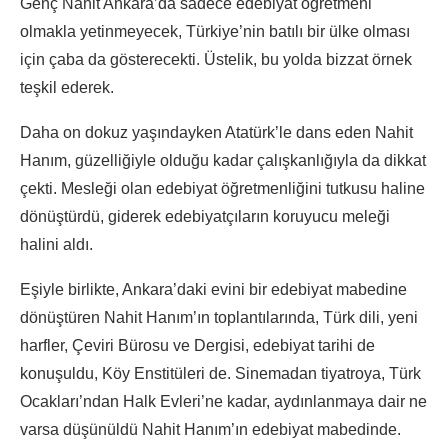
Genç Nahit Ankara’da sadece edebiyat öğretmeni
olmakla yetinmeyecek, Türkiye’nin batılı bir ülke olması
için çaba da gösterecekti. Üstelik, bu yolda bizzat örnek
teşkil ederek.
Daha on dokuz yaşındayken Atatürk’le dans eden Nahit
Hanım, güzelliğiyle olduğu kadar çalışkanlığıyla da dikkat
çekti. Mesleği olan edebiyat öğretmenliğini tutkusu haline
dönüştürdü, giderek edebiyatçıların koruyucu meleği
halini aldı.
Eşiyle birlikte, Ankara’daki evini bir edebiyat mabedine
dönüştüren Nahit Hanım’ın toplantılarında, Türk dili, yeni
harfler, Çeviri Bürosu ve Dergisi, edebiyat tarihi de
konuşuldu, Köy Enstitüleri de. Sinemadan tiyatroya, Türk
Ocakları’ndan Halk Evleri’ne kadar, aydınlanmaya dair ne
varsa düşünüldü Nahit Hanım’ın edebiyat mabedinde.