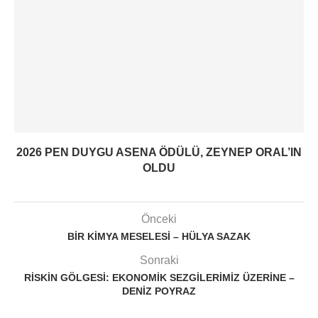
2026 PEN DUYGU ASENA ÖDÜLÜ, ZEYNEP ORAL’IN
OLDU
Önceki
BIR KIMYA MESELESI – HÜLYA SAZAK
Sonraki
RISKIN GÖLGESI: EKONOMIK SEZGILERIMIZ ÜZERINE –
DENIZ POYRAZ