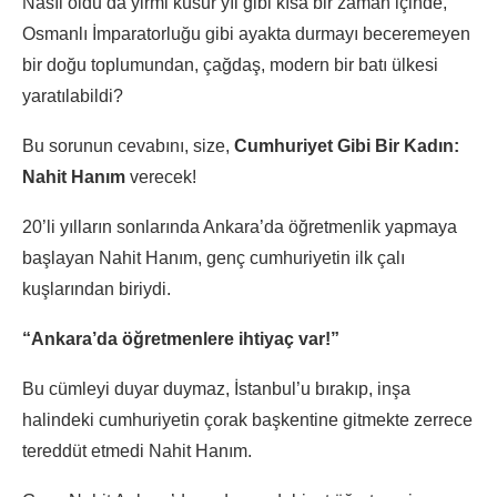
Nasıl oldu da yirmi küsur yıl gibi kısa bir zaman içinde,
Osmanlı İmparatorluğu gibi ayakta durmayı beceremeyen
bir doğu toplumundan, çağdaş, modern bir batı ülkesi
yaratılabildi?
Bu sorunun cevabını, size,
Cumhuriyet Gibi Bir Kadın:
Nahit Hanım
verecek!
20’li yılların sonlarında Ankara’da öğretmenlik yapmaya
başlayan Nahit Hanım, genç cumhuriyetin ilk çalı
kuşlarından biriydi.
“Ankara’da öğretmenlere ihtiyaç var!”
Bu cümleyi duyar duymaz, İstanbul’u bırakıp, inşa
halindeki cumhuriyetin çorak başkentine gitmekte zerrece
tereddüt etmedi Nahit Hanım.