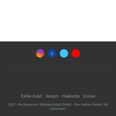
Ekibe Katıl!
İletişim
Hakkında
Künye
2025 - Ne Okuyorum? Edebiyat Kültür Portalı - Tüm Hakları Saklıdır.
Ne
Okuyorum?