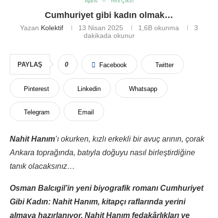
Ajans
Yeni Çıktı!
Cumhuriyet gibi kadın olmak…
Yazan
Kolektif
13 Nisan 2025
1,6B
okunma
3
dakikada okunur
PAYLAŞ
0
Facebook
Twitter
Pinterest
Linkedin
Whatsapp
Telegram
Email
Nahit Hanım
’ı okurken, kızlı erkekli bir avuç arının, çorak
Ankara toprağında, batıyla doğuyu nasıl birleştirdiğine
tanık olacaksınız…
Osman Balcıgil’in yeni biyografik romanı Cumhuriyet
Gibi Kadın: Nahit Hanım, kitapçı raflarında yerini
almaya hazırlanıyor. Nahit Hanım fedakârlıkları ve