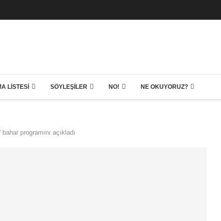
A LISTESI
SÖYLEŞILER
NO!
NE OKUYORUZ?
” bahar programını açıkladı