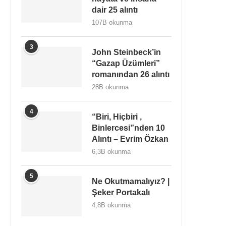
dair 25 alıntı
107B okunma
3
John Steinbeck’in
“Gazap Üzümleri”
romanından 26 alıntı
28B okunma
4
“Biri, Hiçbiri ,
Binlercesi”nden 10
Alıntı – Evrim Özkan
6,3B okunma
5
Ne Okutmamalıyız? |
Şeker Portakalı
4,8B okunma