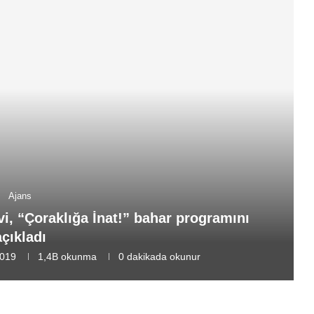
Ajans
vi, “Çoraklığa İnat!” bahar programını
açıkladı
2019
1,4B
okunma
0 dakikada okunur