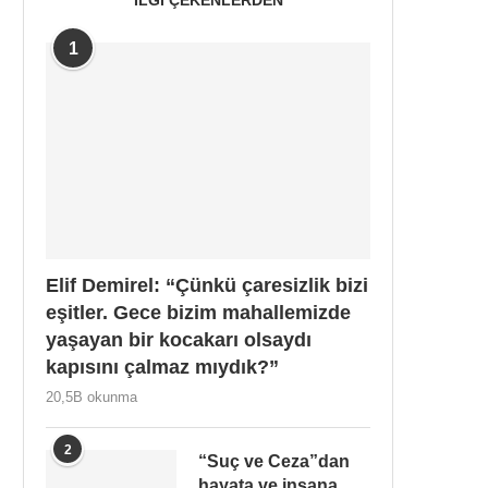
1
Elif Demirel: “Çünkü çaresizlik bizi
eşitler. Gece bizim mahallemizde
yaşayan bir kocakarı olsaydı
kapısını çalmaz mıydık?”
20,5B okunma
2
“Suç ve Ceza”dan
hayata ve insana