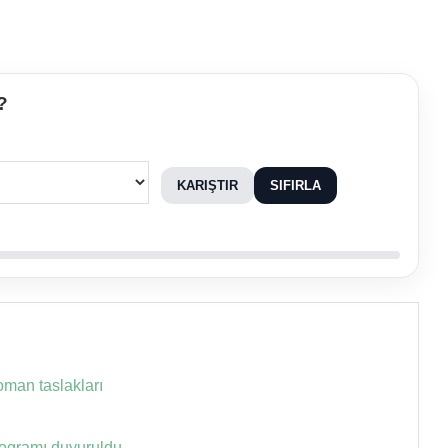
?
KARIŞTIR
SIFIRLA
oman taslakları
programı duyuruldu