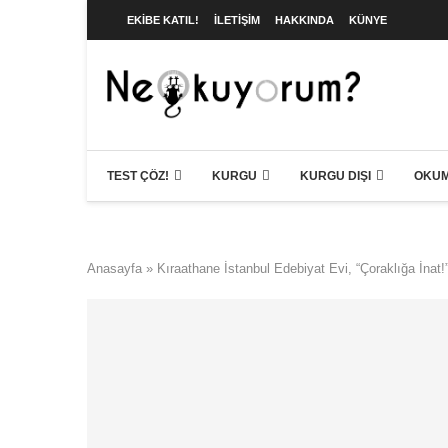
EKIBE KATIL!
İLETIŞIM
HAKKINDA
KÜNYE
TEST ÇÖZ!
KURGU
KURGU DIŞI
OKUM
Anasayfa
»
Kıraathane İstanbul Edebiyat Evi, “Çoraklığa İnat!