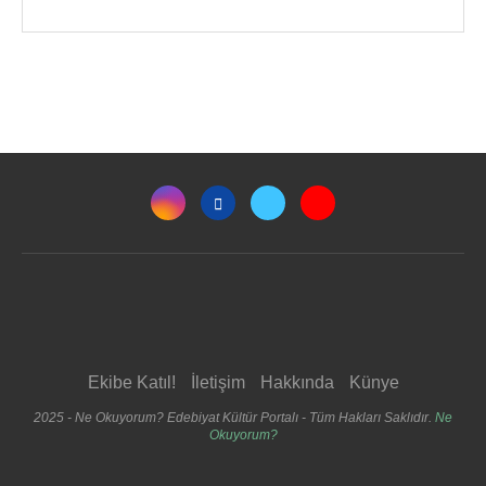
Ekibe Katıl!
İletişim
Hakkında
Künye
2025 - Ne Okuyorum? Edebiyat Kültür Portalı - Tüm Hakları Saklıdır.
Ne
Okuyorum?