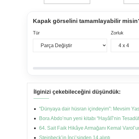
Kapak görselini tamamlayabilir misin
Tür
Zorluk
İlginizi çekebileceğini düşündük:
“Dünyaya dair hüsran içindeyim”: Mevsim Yas’t
Bora Abdo’nun yeni kitabı “Hayâlî’nin Tesadü
64. Sait Faik Hikâye Armağanı Kemal Varol’u
Steinbeck’in İnci’sinden 14 alıntı