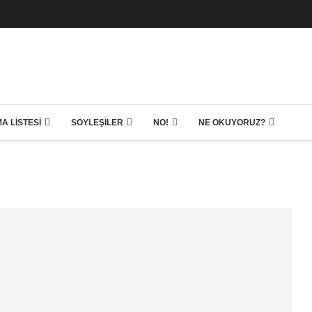
A LISTESI
SÖYLEŞILER
NO!
NE OKUYORUZ?