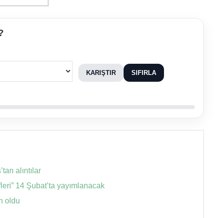
?
KARIŞTIR
SIFIRLA
an alıntılar
fleri” 14 Şubat’ta yayımlanacak
n oldu