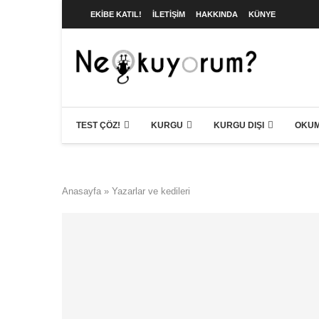
EKIBE KATIL!
İLETIŞIM
HAKKINDA
KÜNYE
TEST ÇÖZ!
KURGU
KURGU DIŞI
OKUM
Anasayfa
»
Yazarlar ve kedileri