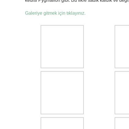
kedisi Pygmalion gibi. Bu fikre sadık kaldık ve değiş
Galeriye gitmek için tıklayınız.