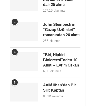
dair 25 alıntı
107,1B okunma
3
John Steinbeck’in
“Gazap Üzümleri”
romanından 26 alıntı
28B okunma
4
“Biri, Hiçbiri ,
Binlercesi”nden 10
Alıntı – Evrim Özkan
6,3B okunma
5
Attilâ İlhan’dan Bir
Şiir: Kaptan
86,1B okunma