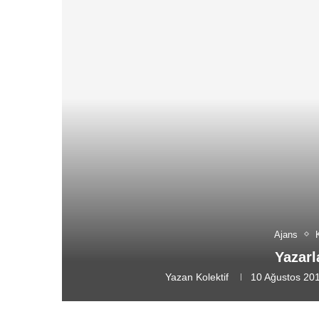
Ajans
Yazarl
Yazan
Kolektif
10 Ağustos 20