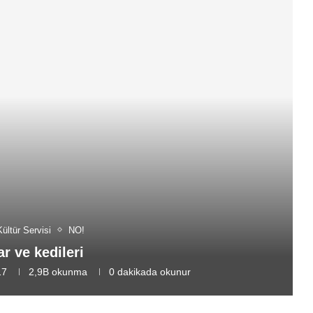
Kültür Servisi
NO!
ar ve kedileri
17
2,9B
okunma
0 dakikada okunur