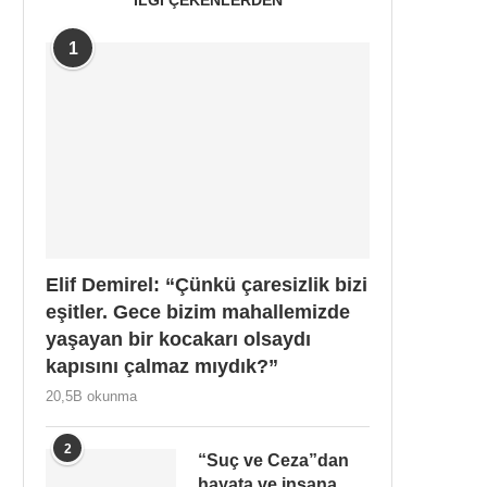
1
Elif Demirel: “Çünkü çaresizlik bizi
eşitler. Gece bizim mahallemizde
yaşayan bir kocakarı olsaydı
kapısını çalmaz mıydık?”
20,5B okunma
2
“Suç ve Ceza”dan
hayata ve insana