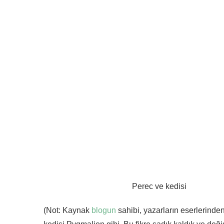
Perec ve kedisi
(Not: Kaynak
blogun
sahibi, yazarların eserlerind