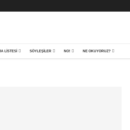
A LISTESI
SÖYLEŞILER
NO!
NE OKUYORUZ?