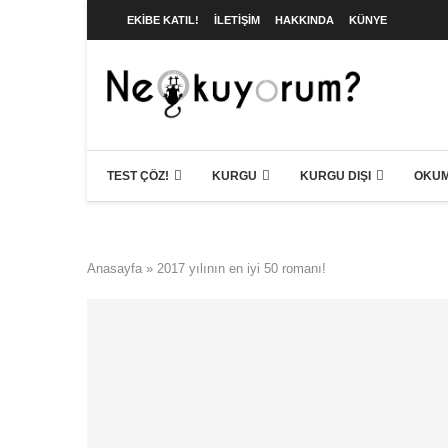
EKIBE KATIL!
İLETIŞIM
HAKKINDA
KÜNYE
TEST ÇÖZ!
KURGU
KURGU DIŞI
OKUM
Anasayfa
»
2017 yılının en iyi 50 romanı!