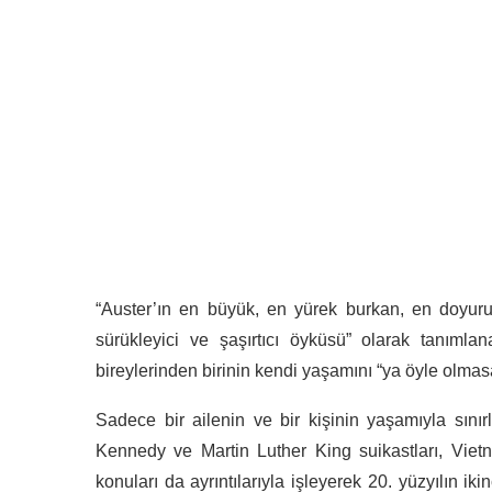
“Auster’ın en büyük, en yürek burkan, en doyuruc
sürükleyici ve şaşırtıcı öyküsü” olarak tanımla
bireylerinden birinin kendi yaşamını “ya öyle olma
Sadece bir ailenin ve bir kişinin yaşamıyla sın
Kennedy ve Martin Luther King suikastları, Vietn
konuları da ayrıntılarıyla işleyerek 20. yüzyılın i