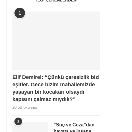
1
Elif Demirel: “Çünkü çaresizlik bizi
eşitler. Gece bizim mahallemizde
yaşayan bir kocakarı olsaydı
kapısını çalmaz mıydık?”
20,5B okunma
2
“Suç ve Ceza”dan
hayata ve insana