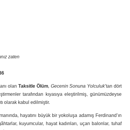
ınız zaten
36
manı olan
Taksitle Ölüm
,
Gecenin Sonuna Yolculuk
’tan dört
tirmenler tarafından kıyasıya eleştirilmiş, günümüzdeyse
 olarak kabul edilmiştir.
romanında, hayatını büyük bir yokoluşa adamış Ferdinand’ın
zgâhtarlar, kuyumcular, hayat kadınları, uçan balonlar, tuhaf