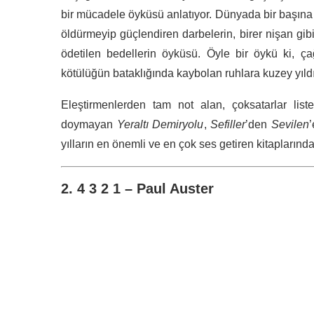
bir mücadele öyküsü anlatıyor. Dünyada bir başına
öldürmeyip güçlendiren darbelerin, birer nişan gi
ödetilen bedellerin öyküsü. Öyle bir öykü ki, çağ
kötülüğün bataklığında kaybolan ruhlara kuzey yıldı
Eleştirmenlerden tam not alan, çoksatarlar lis
doymayan
Yeraltı Demiryolu
,
Sefiller
’den
Sevilen
yılların en önemli ve en çok ses getiren kitaplarından
2. 4 3 2 1 – Paul Auster