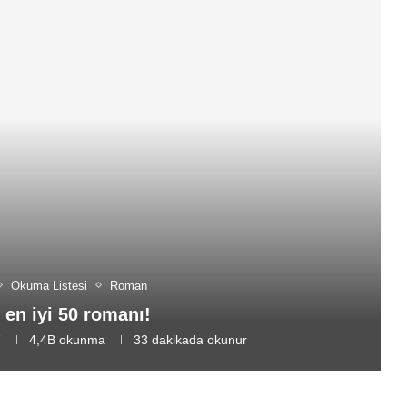
Okuma Listesi
Roman
n en iyi 50 romanı!
7
4,4B
okunma
33 dakikada okunur