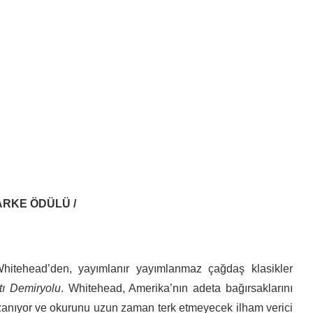
ARKE ÖDÜLÜ /
Whitehead’den, yayımlanır yayımlanmaz çağdaş klasikler
tı Demiryolu
. Whitehead, Amerika’nın adeta bağırsaklarını
zanıyor ve okurunu uzun zaman terk etmeyecek ilham verici