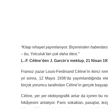
“Kitap nihayet yayımlanıyor. Biçeminden haberdars
– bu,
Yolculuk
’tan çok daha ötesi.”
L.-F. Céline’den J. Garcin’e mektup, 21 Nisan 19
Fransız yazar Louis-Ferdinand Céline’in ikinci ro
yıl sonra, 12 Mayıs 1936’da yayımlandığında eleş
birçok yorumcu tarafından Céline’in gerçek başyapıtı
Céline, yer yer otobiyografik anlar da içeren bu 
hikâyesini anlatıyor. Paris sokakları, pasajlar, te