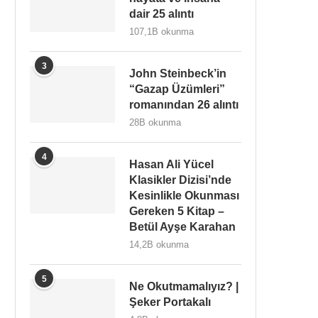
dair 25 alıntı
107,1B okunma
3
John Steinbeck’in
“Gazap Üzümleri”
romanından 26 alıntı
28B okunma
4
Hasan Ali Yücel
Klasikler Dizisi’nde
Kesinlikle Okunması
Gereken 5 Kitap –
Betül Ayşe Karahan
14,2B okunma
5
Ne Okutmamalıyız? |
Şeker Portakalı