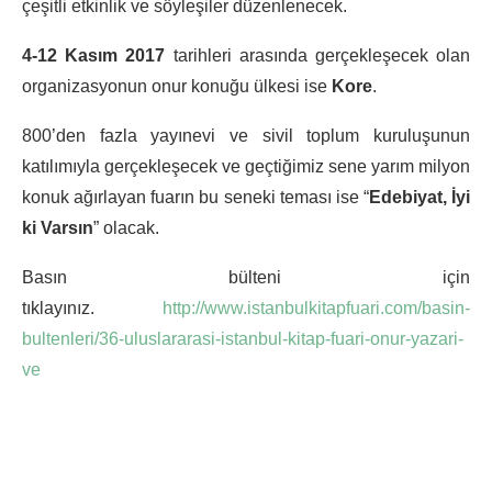
çeşitli etkinlik ve söyleşiler düzenlenecek.
4-12 Kasım 2017
tarihleri arasında gerçekleşecek olan
organizasyonun onur konuğu ülkesi ise
Kore
.
800’den fazla yayınevi ve sivil toplum kuruluşunun
katılımıyla gerçekleşecek ve geçtiğimiz sene yarım milyon
konuk ağırlayan fuarın bu seneki teması ise “
Edebiyat, İyi
ki Varsın
” olacak.
Basın bülteni için
tıklayınız.
http://www.istanbulkitapfuari.com/basin-
bultenleri/36-uluslararasi-istanbul-kitap-fuari-onur-yazari-
ve