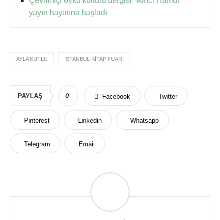
Çevrimiçi öykü kültürü dergisi “İkinci Hamur”
yayın hayatına başladı
AYLA KUTLU
ISTANBUL KITAP FUARI
PAYLAŞ
0
Facebook
Twitter
Pinterest
Linkedin
Whatsapp
Telegram
Email