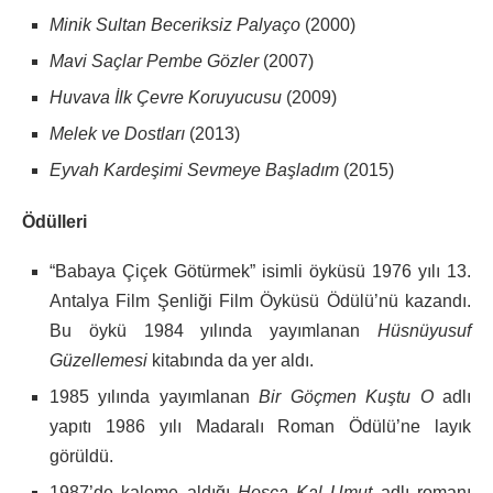
Minik Sultan Beceriksiz Palyaço
(2000)
Mavi Saçlar Pembe Gözler
(2007)
Huvava İlk Çevre Koruyucusu
(2009)
Melek ve Dostları
(2013)
Eyvah Kardeşimi Sevmeye Başladım
(2015)
Ödülleri
“Babaya Çiçek Götürmek” isimli öyküsü 1976 yılı 13.
Antalya Film Şenliği Film Öyküsü Ödülü’nü kazandı.
Bu öykü 1984 yılında yayımlanan
Hüsnüyusuf
Güzellemesi
kitabında da yer aldı.
1985 yılında yayımlanan
Bir Göçmen Kuştu O
adlı
yapıtı 1986 yılı Madaralı Roman Ödülü’ne layık
görüldü.
1987’de kaleme aldığı
Hoşça Kal Umut
adlı romanı