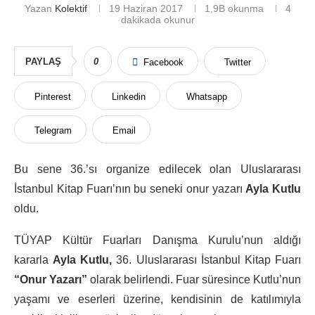
Yazan
Kolektif
19 Haziran 2017
1,9B
okunma
4
dakikada okunur
PAYLAŞ
0
Facebook
Twitter
Pinterest
Linkedin
Whatsapp
Telegram
Email
Bu sene 36.’sı organize edilecek olan Uluslararası
İstanbul Kitap Fuarı’nın bu seneki onur yazarı
Ayla Kutlu
oldu.
TÜYAP Kültür Fuarları Danışma Kurulu’nun aldığı
kararla
Ayla Kutlu,
36. Uluslararası İstanbul Kitap Fuarı
“Onur Yazarı”
olarak belirlendi. Fuar süresince Kutlu’nun
yaşamı ve eserleri üzerine, kendisinin de katılımıyla