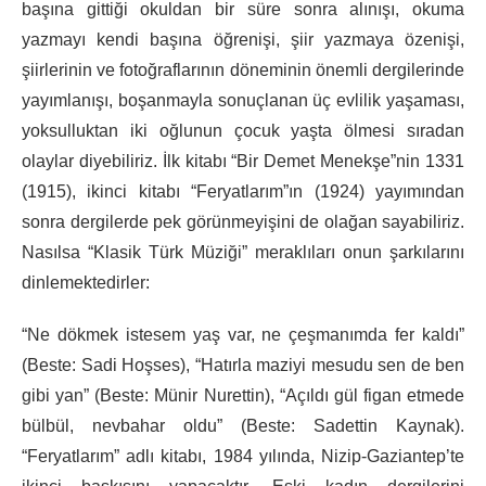
başına gittiği okuldan bir süre sonra alınışı, okuma
yazmayı kendi başına öğrenişi, şiir yazmaya özenişi,
şiirlerinin ve fotoğraflarının döneminin önemli dergilerinde
yayımlanışı, boşanmayla sonuçlanan üç evlilik yaşaması,
yoksulluktan iki oğlunun çocuk yaşta ölmesi sıradan
olaylar diyebiliriz. İlk kitabı “Bir Demet Menekşe”nin 1331
(1915), ikinci kitabı “Feryatlarım”ın (1924) yayımından
sonra dergilerde pek görünmeyişini de olağan sayabiliriz.
Nasılsa “Klasik Türk Müziği” meraklıları onun şarkılarını
dinlemektedirler:
“Ne dökmek istesem yaş var, ne çeşmanımda fer kaldı”
(Beste: Sadi Hoşses), “Hatırla maziyi mesudu sen de ben
gibi yan” (Beste: Münir Nurettin), “Açıldı gül figan etmede
bülbül, nevbahar oldu” (Beste: Sadettin Kaynak).
“Feryatlarım” adlı kitabı, 1984 yılında, Nizip-Gaziantep’te