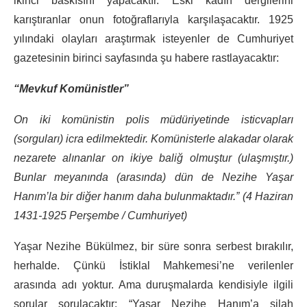
ikinci baskısını yapacaktır. Eski kadın dergilerini
karıştıranlar onun fotoğraflarıyla karşılaşacaktır. 1925
yılındaki olayları araştırmak isteyenler de Cumhuriyet
gazetesinin birinci sayfasında şu habere rastlayacaktır:
“Mevkuf Komünistler”
On iki komünistin polis müdüriyetinde isticvapları
(sorguları) icra edilmektedir. Komünisterle alakadar olarak
nezarete alınanlar on ikiye baliğ olmuştur (ulaşmıştır.)
Bunlar meyanında (arasında) dün de Nezihe Yaşar
Hanım’la bir diğer hanım daha bulunmaktadır.” (4 Haziran
1431-1925 Perşembe / Cumhuriyet)
Yaşar Nezihe Bükülmez, bir süre sonra serbest bırakılır,
herhalde. Çünkü İstiklal Mahkemesi’ne verilenler
arasında adı yoktur. Ama duruşmalarda kendisiyle ilgili
sorular sorulacaktır: “Yaşar Nezihe Hanım’a silah