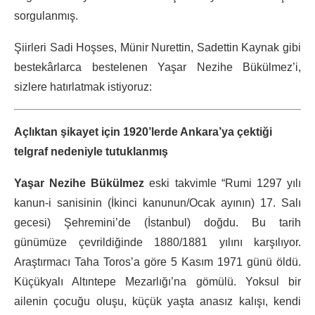
sorgulanmış.
Şiirleri Sadi Hoşses, Münir Nurettin, Sadettin Kaynak gibi
bestekârlarca bestelenen Yaşar Nezihe Bükülmez’i,
sizlere hatırlatmak istiyoruz:
Açlıktan şikayet için 1920’lerde Ankara’ya çektiği
telgraf nedeniyle tutuklanmış
Yaşar Nezihe Bükülmez
eski takvimle “Rumi 1297 yılı
kanun-i sanisinin (İkinci kanunun/Ocak ayının) 17. Salı
gecesi) Şehremini’de (İstanbul) doğdu. Bu tarih
günümüze çevrildiğinde 1880/1881 yılını karşılıyor.
Araştırmacı Taha Toros’a göre 5 Kasım 1971 günü öldü.
Küçükyalı Altıntepe Mezarlığı’na gömülü. Yoksul bir
ailenin çocuğu oluşu, küçük yaşta anasız kalışı, kendi