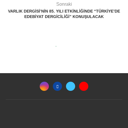
Sonraki
VARLIK DERGISI’NIN 85. YILI ETKINLIĞINDE “TÜRKIYE’DE
EDEBIYAT DERGICILIĞI” KONUŞULACAK