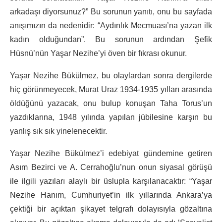
arkadaşı diyorsunuz?” Bu sorunun yanıtı, onu bu sayfada
anışımızın da nedenidir: “Aydınlık Mecmuası’na yazan ilk
kadın olduğundan”. Bu sorunun ardından Şefik
Hüsnü’nün Yaşar Nezihe’yi öven bir fıkrası okunur.
Yaşar Nezihe Bükülmez, bu olaylardan sonra dergilerde
hiç görünmeyecek, Murat Uraz 1934-1935 yılları arasında
öldüğünü yazacak, onu bulup konuşan Taha Torus’un
yazdıklarına, 1948 yılında yapılan jübilesine karşın bu
yanlış sık sık yinelenecektir.
Yaşar Nezihe Bükülmez’i edebiyat gündemine getiren
Asım Bezirci ve A. Cerrahoğlu’nun onun siyasal görüşü
ile ilgili yazıları alaylı bir üslupla karşılanacaktır: “Yaşar
Nezihe Hanım, Cumhuriyet’in ilk yıllarında Ankara’ya
çektiği bir açıktan şikayet telgrafı dolayısıyla gözaltına