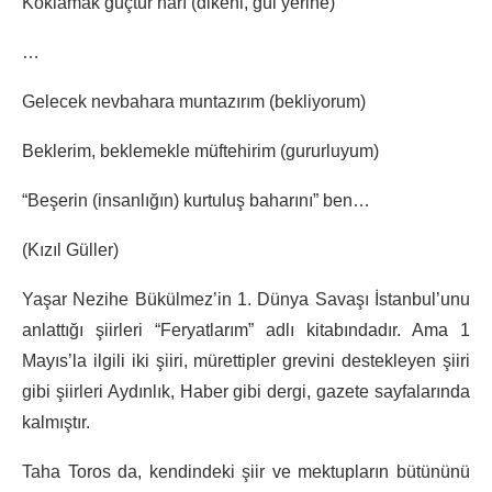
Koklamak güçtür hârı (dikeni, gül yerine)
…
Gelecek nevbahara muntazırım (bekliyorum)
Beklerim, beklemekle müftehirim (gururluyum)
“Beşerin (insanlığın) kurtuluş baharını” ben…
(Kızıl Güller)
Yaşar Nezihe Bükülmez’in 1. Dünya Savaşı İstanbul’unu
anlattığı şiirleri “Feryatlarım” adlı kitabındadır. Ama 1
Mayıs’la ilgili iki şiiri, mürettipler grevini destekleyen şiiri
gibi şiirleri Aydınlık, Haber gibi dergi, gazete sayfalarında
kalmıştır.
Taha Toros da, kendindeki şiir ve mektupların bütününü