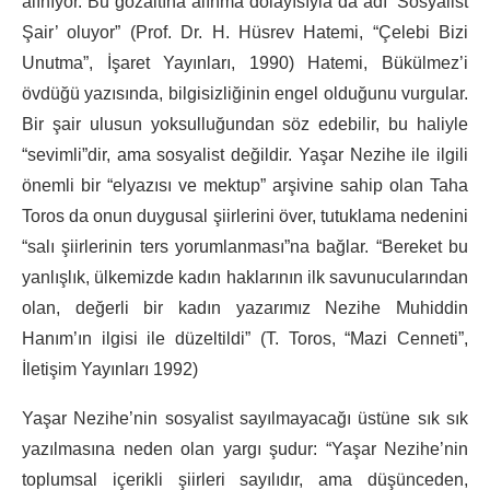
alınıyor. Bu gözaltına alınma dolayısıyla da adı ‘Sosyalist
Şair’ oluyor” (Prof. Dr. H. Hüsrev Hatemi, “Çelebi Bizi
Unutma”, İşaret Yayınları, 1990) Hatemi, Bükülmez’i
övdüğü yazısında, bilgisizliğinin engel olduğunu vurgular.
Bir şair ulusun yoksulluğundan söz edebilir, bu haliyle
“sevimli”dir, ama sosyalist değildir. Yaşar Nezihe ile ilgili
önemli bir “elyazısı ve mektup” arşivine sahip olan Taha
Toros da onun duygusal şiirlerini över, tutuklama nedenini
“salı şiirlerinin ters yorumlanması”na bağlar. “Bereket bu
yanlışlık, ülkemizde kadın haklarının ilk savunucularından
olan, değerli bir kadın yazarımız Nezihe Muhiddin
Hanım’ın ilgisi ile düzeltildi” (T. Toros, “Mazi Cenneti”,
İletişim Yayınları 1992)
Yaşar Nezihe’nin sosyalist sayılmayacağı üstüne sık sık
yazılmasına neden olan yargı şudur: “Yaşar Nezihe’nin
toplumsal içerikli şiirleri sayılıdır, ama düşünceden,