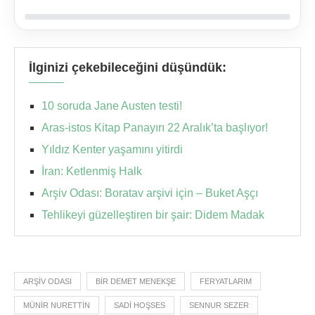
İlginizi çekebileceğini düşündük:
10 soruda Jane Austen testi!
Aras-istos Kitap Panayırı 22 Aralık’ta başlıyor!
Yıldız Kenter yaşamını yitirdi
İran: Ketlenmiş Halk
Arşiv Odası: Boratav arşivi için – Buket Aşçı
Tehlikeyi güzelleştiren bir şair: Didem Madak
ARŞIV ODASI
BIR DEMET MENEKŞE
FERYATLARIM
MÜNIR NURETTIN
SADI HOŞSES
SENNUR SEZER