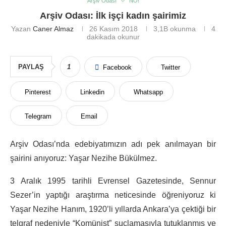
Arşiv Odası
NO!
Arşiv Odası: İlk işçi kadın şairimiz
Yazan
Caner Almaz
26 Kasım 2018
3,1B
okunma
4
dakikada okunur
PAYLAŞ
1
Facebook
Twitter
Pinterest
Linkedin
Whatsapp
Telegram
Email
Arşiv Odası’nda edebiyatımızın adı pek anılmayan bir
şairini anıyoruz: Yaşar Nezihe Bükülmez.
3 Aralık 1995 tarihli Evrensel Gazetesinde, Sennur
Sezer’in yaptığı araştırma neticesinde öğreniyoruz ki
Yaşar Nezihe Hanım, 1920’li yıllarda Ankara’ya çektiği bir
telgraf nedeniyle “Komünist” suçlamasıyla tutuklanmış ve