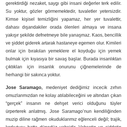
gerektirdiği nezaket, saygı gibi insani değerler terk edilir.
Su yoktur, gözler görmemektedir, tuvaletler yetersizdir.
Kimse kişisel temizliğini yapamaz, her yer tuvalettir,
dahası dışarıdakiler orada ölenleri almaya ve insana
yakışır şekilde defnetmeye bile yanaşmaz. Kaos, bencillik
ve şiddet giderek artarak hastaneye egemen olur. Kimileri
onlar için bırakılan yemeklere el koyduğu için yemek
bulmak için kıyasıya bir savaş başlar. Burada insanlıktan
çıktıkları için insanlık onurunu çiğnemelerinde de
herhangi bir sakınca yoktur.
Jose Saramago,
medeniyet dediğimiz incecik zırhın
omuzlarımızdan ne kolay atılabileceğini ve altından çıkan
“gerçek” insanın ne dehşet verici olduğunu tüyler
ürperterek anlatmış. Jose Saramago’nun kendiliğinden
muzip diline rağmen okuduklarımız eğlenceli değil; trajik,