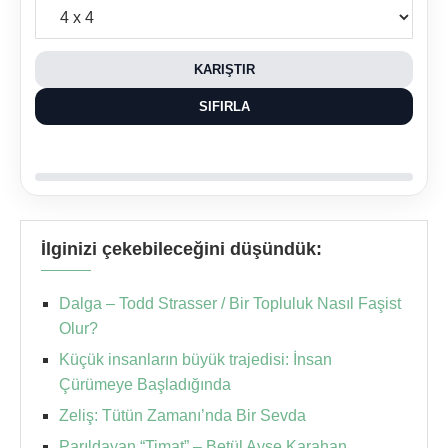
KARIŞTIR
SIFIRLA
İlginizi çekebileceğini düşündük:
Dalga – Todd Strasser / Bir Topluluk Nasıl Faşist
Olur?
Küçük insanların büyük trajedisi: İnsan
Çürümeye Başladığında
Zeliş: Tütün Zamanı’nda Bir Sevda
Parıldayan “Timat” – Betül Ayşe Karahan