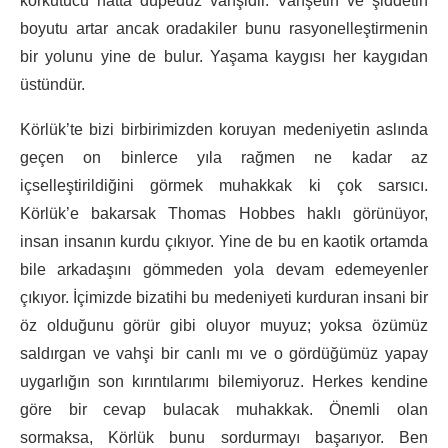
korkutucu hatta düpedüz vahşidir. Vahşetin ve şiddetin
boyutu artar ancak oradakiler bunu rasyonelleştirmenin
bir yolunu yine de bulur. Yaşama kaygısı her kaygıdan
üstündür.
Körlük’te bizi birbirimizden koruyan medeniyetin aslında
geçen on binlerce yıla rağmen ne kadar az
içselleştirildiğini görmek muhakkak ki çok sarsıcı.
Körlük’e bakarsak Thomas Hobbes haklı görünüyor,
insan insanın kurdu çıkıyor. Yine de bu en kaotik ortamda
bile arkadaşını gömmeden yola devam edemeyenler
çıkıyor. İçimizde bizatihi bu medeniyeti kurduran insani bir
öz olduğunu görür gibi oluyor muyuz; yoksa özümüz
saldırgan ve vahşi bir canlı mı ve o gördüğümüz yapay
uygarlığın son kırıntılarımı bilemiyoruz. Herkes kendine
göre bir cevap bulacak muhakkak. Önemli olan
sormaksa, Körlük bunu sordurmayı başarıyor. Ben