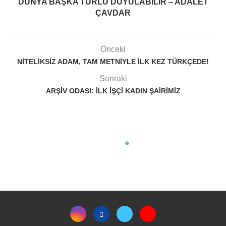
DÜNYA BAŞKA TÜRLÜ DUYULABILIR – ADALET
ÇAVDAR
Önceki
NITELIKSIZ ADAM, TAM METNIYLE ILK KEZ TÜRKÇEDE!
Sonraki
ARŞIV ODASI: İLK IŞÇI KADIN ŞAIRIMIZ