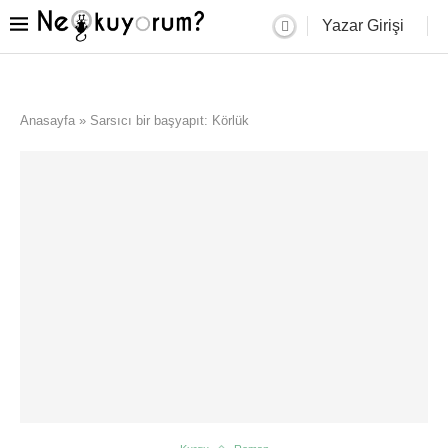
Yazar Girişi
Anasayfa
»
Sarsıcı bir başyapıt: Körlük