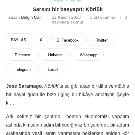
Kurgu
Roman
Sarsıcı bir başyapıt: Körlük
Yazan
Belgin Çallı
22 Kasım 2018
3,5B
okunma
3
dakikada okunur
PAYLAŞ
0
Facebook
Twitter
Pinterest
Linkedin
Whatsapp
Telegram
Email
Jose Saramago
,
Körlük
’te su gibi akan bir dille ve müthiş
bir hayal gücü ile bize ilginç bir hikâye anlatıyor. Şöyle
ki…
Adı belirsiz bir şehirde, -hemen eklememizi yapalım
aslında kimsenin adını bilmediğimiz bir şehirde-, bir adam
arabasında yeşil ışığın yanmasını beklerken aniden kör