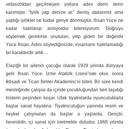
vefasızlıktan geçilmeyen yollara adını derin derin
kazımıştır. “İyilik yap denize at,” demiş atalarımız ama
yaptığı iyilikler ne kadar geriye dönmüştür, İhsan Yüce ne
kadar hatırlanıp anılıyordur bilemiyorum. Doğruyu
söylemek gerekirse unutulan, yitip giden bir değerdir
Yüce İhsan. Adını söylediğinizde, insanların hatırlamadığı
bir karakterdir artık…
Elazığlı bir ailenin çocuğu olarak 1929 yılında dünyaya
gelir İhsan Yüce. İzmir Atatürk Lisesi’nde okur, sonra
İktisadi ve Ticari İlimler Akademisi’ni bitirir. Bir süre kendi
mesleğinde çalışsa da içinde çocukluğundan beri taşıdığı
hislerin peşinden koşar. Ufak tiyatrolarda oyunculuklarla
başlar sanat hayatına. Tiyatroculuğun yanında resim ve
heykel çalışmaları da başlar o yaşlarda. Gençtir,
heveslidir, içi sanat için üretmekle doludur. 1968 yılında