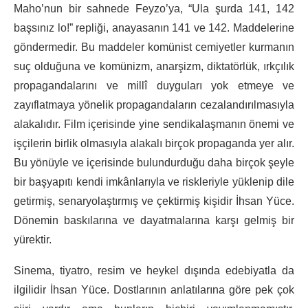
Maho’nun bir sahnede Feyzo’ya, “Ula şurda 141, 142
başsınız lo!” repliği, anayasanın 141 ve 142. Maddelerine
göndermedir. Bu maddeler komünist cemiyetler kurmanın
suç olduğuna ve komünizm, anarşizm, diktatörlük, ırkçı­lık
propagandalarını ve millî duyguları yok etmeye ve
zayıflatma­ya yönelik propagandaların cezalandırılmasıyla
alakalıdır. Film içerisinde yine sendikalaşmanın önemi ve
işçilerin birlik olmasıyla alakalı birçok propaganda yer alır.
Bu yönüyle ve içerisinde bulundurduğu daha birçok şeyle
bir başyapıtı kendi imkânlarıyla ve riskleriyle yüklenip dile
getirmiş, senaryolaştırmış ve çektirmiş kişidir İhsan Yüce.
Dönemin baskılarına ve dayatmalarına karşı gelmiş bir
yürektir.
Sinema, tiyatro, resim ve heykel dışında edebiyatla da
ilgilidir İhsan Yüce. Dostlarının anlatılarına göre pek çok