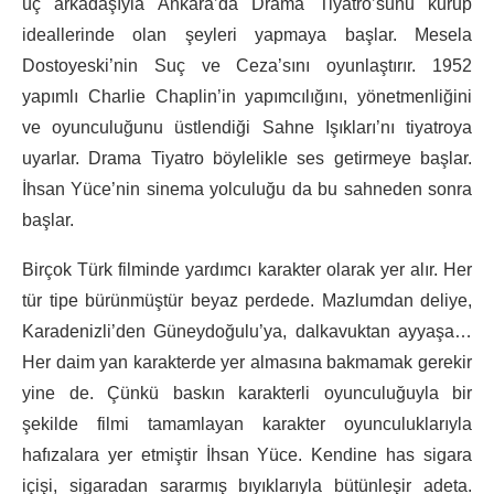
üç arkadaşıyla Ankara’da Drama Tiyatro’sunu kurup
ideallerinde olan şeyleri yapmaya başlar. Mesela
Dostoyeski’nin Suç ve Ceza’sını oyunlaştırır. 1952
yapımlı Charlie Chaplin’in yapımcılığını, yönetmenliğini
ve oyunculuğunu üstlendiği Sahne Işıkları’nı tiyatroya
uyarlar. Drama Tiyatro böylelikle ses getirmeye başlar.
İhsan Yüce’nin sinema yolculuğu da bu sahneden sonra
başlar.
Birçok Türk filminde yardımcı karakter olarak yer alır. Her
tür tipe bürünmüştür beyaz perdede. Mazlumdan deliye,
Karadenizli’den Güneydoğulu’ya, dalkavuktan ayyaşa…
Her daim yan karakterde yer almasına bakmamak gerekir
yine de. Çünkü baskın karakterli oyunculuğuyla bir
şekilde filmi tamamlayan karakter oyunculuklarıyla
hafızalara yer etmiştir İhsan Yüce. Kendine has sigara
içişi, sigaradan sararmış bıyıklarıyla bütünleşir adeta.