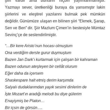
şiiri vardır ama bunların hiçbiri yayımlanmamıştır.
Yazmayı sever, üretkenliği buraya da yansımıştır lakin
şiirlerini ve eleştirel yazılarını bulmak pek mümkün
değildir. Günümüze ulaşan en bilinen şiiri “Ekmek, Şarap,
Sen ve Ben” dir. Şiir Mazlum Çimen’in bestesiyle Mümtaz
Sevinç’çe de seslendirilmiştir.
“…Bir kere Aristo’nun hocası olmuştum
Ona verdiğim dersle gurur duymuştum
Bazen Jan Dark’ı kurtarmak için çalışan bir kahraman
Bazen odunun ateşleyen bir cellât olurum
Eğer daha da içersem
Shaskespare halt etmiş derim karşımda
Salyalı dudaklarımdan yayık sesimi dinlerim de
İşte Mozart’ın aradığı melodi bu diye gülerim
Enayiymiş be Platon…
Bir içsin de görsün….