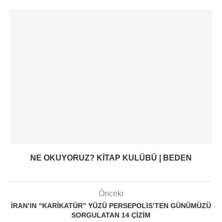
NE OKUYORUZ? KITAP KULÜBÜ | BEDEN
Önceki
İRAN’IN “KARIKATÜR” YÜZÜ PERSEPOLIS’TEN GÜNÜMÜZÜ
SORGULATAN 14 ÇIZIM