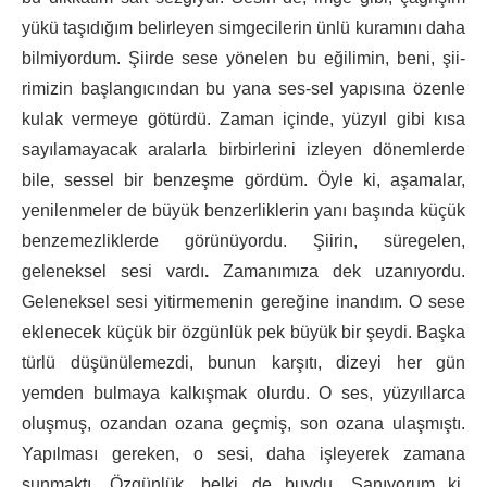
yü­kü taşıdığım belirleyen simgecilerin ün­lü kuramını daha
bilmiyordum. Şiirde sese yönelen bu eğilimin, beni, şii­
rimizin başlangıcından bu yana ses-sel yapısına özenle
kulak vermeye götürdü. Zaman içinde, yüzyıl gibi kısa
sayılamayacak aralarla birbirlerini izleyen dönemlerde
bile, sessel bir benzeşme gördüm. Öyle ki, aşamalar,
yenilenmeler de büyük benzerliklerin yanı başında küçük
benzemezliklerde görünüyordu. Şiirin, süregelen,
geleneksel sesi vardı
.
Zamanımıza dek uzanıyordu.
Geleneksel sesi yitirmemenin gereğine inandım. O sese
eklenecek küçük bir özgünlük pek büyük bir şeydi. Başka
türlü düşünülemezdi, bunun karşıtı, dizeyi her gün
yemden bulmaya kalkışmak olurdu. O ses, yüzyıllarca
oluşmuş, ozandan ozana geçmiş, son ozana ulaşmıştı.
Yapılması gereken, o sesi, daha işleyerek zamana
sunmaktı. Özgünlük, belki de buydu. Sanıyorum ki,