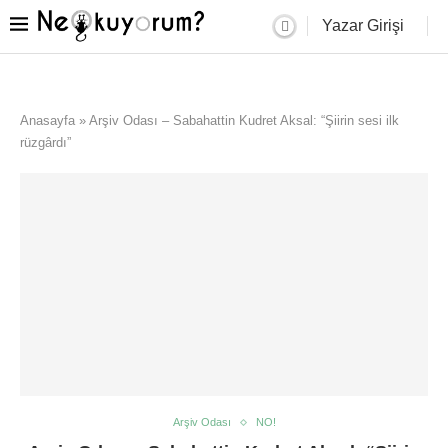
Yazar Girişi
Anasayfa
»
Arşiv Odası – Sabahattin Kudret Aksal: “Şiirin sesi ilk
rüzgârdı”
Arşiv Odası
NO!