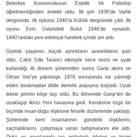
Belediye Konservatuvarı Estetik Ve Psikoloji
öğretmenliğinden emekli oldu. İlk şiiri 1938’de Varlık
dergisinde, ilk öyküsü 1940’ta Küllük dergisinde çıktı. İlk
oyunu Evin Üstündeki Bulut 1948’de oynandı.
1940’lardaki yeni edebiyat hareketi içinde yer aldı.
Günlük yaşamın, küçük ayrıntıların avareliklerin şairi
oldu. Cahit Sıtkı Tarancı etkisiyle hece vezni ve uyak
kullandığı ilk dönem şiirlerinden sonra Garip akımı ve
Orhan Veli’ye yakınlaştı. 1976 sonrasında ise yalınlığı
elden bırakmadan dilde derinlik arayışına başladı. Uyak
tekrar şiirinin köşe taşı oldu. Bu dönemde Garip’ten de
uzaklaşıp İkinci Yeni havasına girdi. Kendisine özgü bir
biçimde insan-doğa ilişkisine felsefe düzleminde yaklaştı.
Şiirlerinde kent insanlarının gündelik ilişkilerini,
saçmalıklarını, çatışmaya varan tartışmalarını ele aldı.
Öykü ve oyunlarında ise psikolojik öğeleri ve biçim