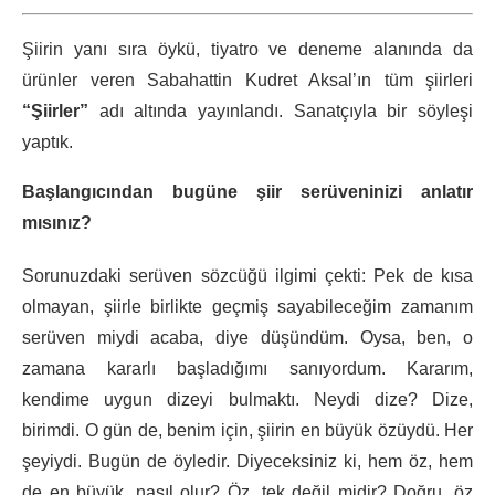
Şiirin yanı sıra öykü, tiyatro ve deneme alanında da
ürünler veren Sabahattin Kudret Aksal’ın tüm şiirleri
“Şiirler”
adı al­tında yayınlandı. Sanatçıyla bir söyleşi
yaptık.
Başlangıcından bugüne şiir serüveninizi anlatır
mısınız?
Sorunuzdaki serüven sözcüğü ilgimi çekti: Pek de kısa
olmayan, şiirle birlikte geçmiş sayabileceğim zamanım
serüven miydi acaba, diye düşündüm. Oysa, ben, o
zamana kararlı başladığımı sanıyordum. Kararım,
kendime uygun dizeyi bulmaktı. Neydi dize? Dize,
birimdi. O gün de, benim için, şiirin en büyük özüydü. Her
şeyiydi. Bugün de öyledir. Diyeceksiniz ki, hem öz, hem
de en büyük, nasıl olur? Öz, tek değil midir? Doğru, öz