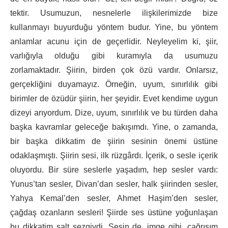
tektir. Usumuzun, nesnelerle ilişkilerimizde bize
kullanmayı buyurduğu yöntem budur. Yine, bu yöntem
anlamlar acunu için de geçerlidir. Neyleyelim ki, şiir,
varlığıyla olduğu gibi kuramıyla da usumuzu
zorlamaktadır. Şiirin, birden çok özü vardır. Onlarsız,
gerçekliğini duyamayız. Örneğin, uyum, sınırlılık gibi
birimler de özüdür şiirin, her şeyidir. Evet kendime uygun
dizeyi arıyordum. Dize, uyum, sınırlılık ve bu türden daha
başka kavramlar geleceğe bakışımdı. Yine, o zamanda,
bir başka dikkatim de şiirin sesinin önemi üstüne
odaklaşmıştı. Şiirin sesi, ilk rüzgârdı. İçerik, o sesle içerik
oluyordu. Bir süre seslerle yaşadım, hep sesler vardı:
Yunus’tan sesler, Divan’dan sesler, halk şiirinden sesler,
Yahya Kemal’den sesler, Ahmet Haşim’den sesler,
çağdaş ozanların sesleri! Şiirde ses üstüne yoğunlaşan
bu dikkatim salt sezgiydi. Sesin de, imge gibi, çağrışım