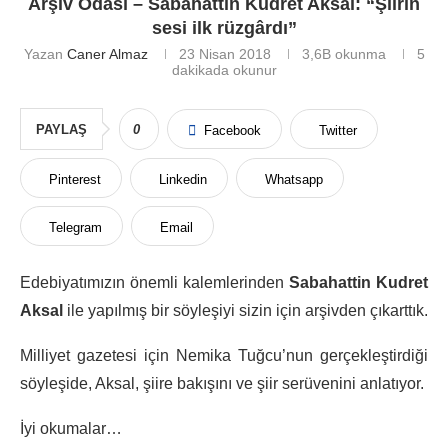
Arşiv Odası – Sabahattin Kudret Aksal: “Şiirin
sesi ilk rüzgârdı”
Yazan
Caner Almaz
23 Nisan 2018
3,6B
okunma
5
dakikada okunur
PAYLAŞ
0
Facebook
Twitter
Pinterest
Linkedin
Whatsapp
Telegram
Email
Edebiyatımızın önemli kalemlerinden
Sabahattin Kudret
Aksal
ile yapılmış bir söyleşiyi sizin için arşivden çıkarttık.
Milliyet gazetesi için Nemika Tuğcu’nun gerçekleştirdiği
söyleşide, Aksal, şiire bakışını ve şiir serüvenini anlatıyor.
İyi okumalar…