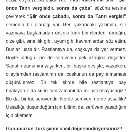
önce Tanrı vergisidir, sonra da
çaba”
sözünü tersine
çevirerek
“Şiir
önce çabadır, sonra da Tanrı vergi
si”
demenin bir olanağı var. Ben yukarıdaki yazımda, şiir
yazmaya başlamadan önceki kimi birimlerden, ör­neğin,
dize gibi, sınırlılık gibi, uyum gibi kavramlardan söz ettim.
Bunlar, ussaldır. Rastlantıya da, coşkuya da yer vermez.
Böyle olduğu için de serüvenin pek uzağına düşerler.
Sanatın zamanını yaşarken, bir başka de­yişle, yazarken,
o eylemden rastlantının da, coşkunun da pay almaması
düşünülemez. Bir tek şiirde bile rastlantıya pay
bırakıyoruz da şiirin tüm zamanında mı bırakmayacağız?
Bu da, bir tür, serüvendir. Nerde serüven, nerde ussallık?
Ussallığı, düşündüğüm için bilirim de, serüveni yaşadığım
için bilemem.
Günümüzün Türk şiirini nasıl değerlendiriyorsunuz?