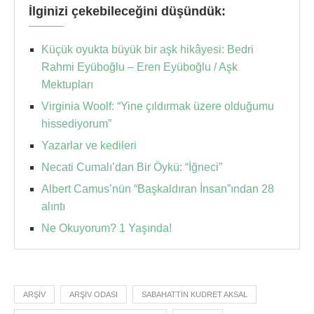
İlginizi çekebileceğini düşündük:
Küçük oyukta büyük bir aşk hikâyesi: Bedri
Rahmi Eyüboğlu – Eren Eyüboğlu / Aşk
Mektupları
Virginia Woolf: “Yine çıldırmak üzere olduğumu
hissediyorum”
Yazarlar ve kedileri
Necati Cumalı’dan Bir Öykü: “İğneci”
Albert Camus’nün “Başkaldıran İnsan”ından 28
alıntı
Ne Okuyorum? 1 Yaşında!
ARŞIV
ARŞIV ODASI
SABAHATTIN KUDRET AKSAL