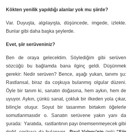
Kökten yenilik yapıldığı alanlar yok mu şiirde?
Var. Duyuşta, algılayışta, dü­şüncede, imgede, izlekte.
Bunlar gibi daha başka şeylerde.
Evet, şiir serüveniniz?
Ben de oraya gelecektim. Söy­lediğim gibi serüven
sözcüğü bu bağlamda bana ilginç geldi. Düşünmek
gerekir: Nedir serüven? Bence, aşağı yukarı, tanımı şu:
Rastlansal, biraz da coşkuya bulanmış olgular düzeni.
Öyle bir tanım ki, sanatın doğasına, hem aykırı, hem de
uyuyor. Aykırı, çünkü sanat, çokluk bir ilkeden yola çıkar,
bilinçle oluşur. Soyut bir tasarımın birtakım öğelerle
somutlanmasıdır o. Sanatın serüvene yakın yanı da
şurada: Yaratıda, rastlantının payı önemsenmeyecek gibi
değil, coşkuya da bulanıyor.
Paul Valery’nin
ünlü
“Şiir