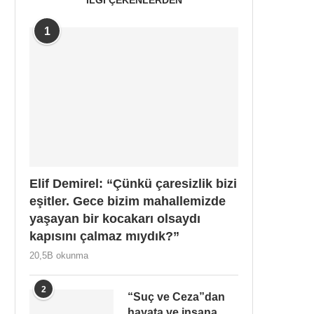
1
Elif Demirel: “Çünkü çaresizlik bizi
eşitler. Gece bizim mahallemizde
yaşayan bir kocakarı olsaydı
kapısını çalmaz mıydık?”
20,5B okunma
2
“Suç ve Ceza”dan
hayata ve insana