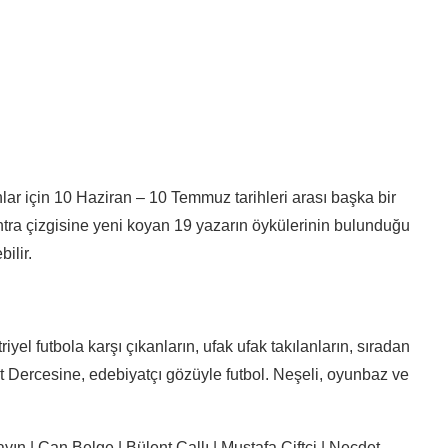
ar için 10 Haziran – 10 Temmuz tarihleri arası başka bir
ntra çizgisine yeni koyan 19 yazarın öykülerinin bulunduğu
ilir.
yel futbola karşı çıkanların, ufak ufak takılanların, sıradan
a At Dercesine, edebiyatçı gözüyle futbol. Neşeli, oyunbaz ve
yın | Can Belge | Bülent Çallı | Mustafa Çiftci | Necdet