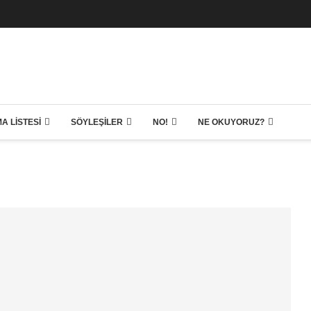
A LISTESI
SÖYLEŞILER
NO!
NE OKUYORUZ?