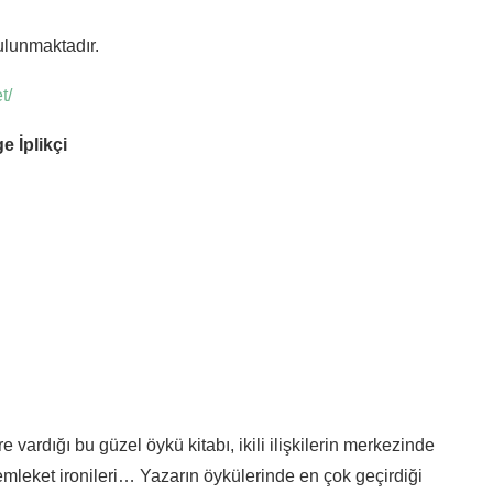
ulunmaktadır.
t/
e İplikçi
re vardığı bu güzel öykü kitabı, ikili ilişkilerin merkezinde
memleket ironileri… Yazarın öykülerinde en çok geçirdiği