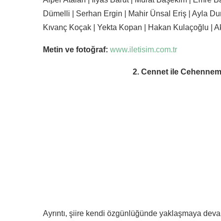
Dümelli | Serhan Ergin | Mahir Ünsal Eriş | Ayla Du
Kıvanç Koçak | Yekta Kopan | Hakan Kulaçoğlu | Aki
Metin ve fotoğraf:
www.iletisim.com.tr
2. Cennet ile Cehennemi
Ayrıntı, şiire kendi özgünlüğünde yaklaşmaya deva