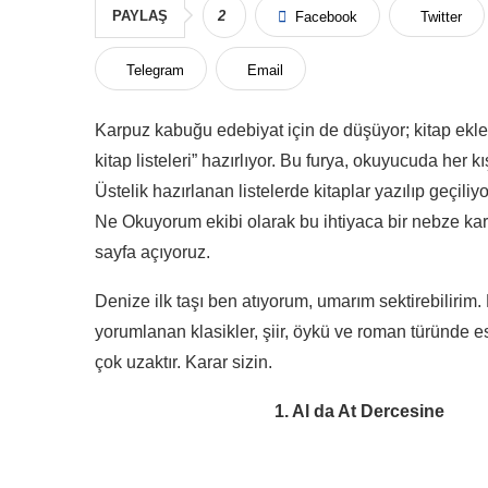
PAYLAŞ
2
Facebook
Twitter
Telegram
Email
Karpuz kabuğu edebiyat için de düşüyor; kitap ekleri
kitap listeleri” hazırlıyor. Bu furya, okuyucuda her k
Üstelik hazırlanan listelerde kitaplar yazılıp geçiliy
Ne Okuyorum ekibi olarak bu ihtiyaca bir nebze ka
sayfa açıyoruz.
Denize ilk taşı ben atıyorum, umarım sektirebilirim.
yorumlanan klasikler, şiir, öykü ve roman türünde es
çok uzaktır. Karar sizin.
1. Al da At Dercesine