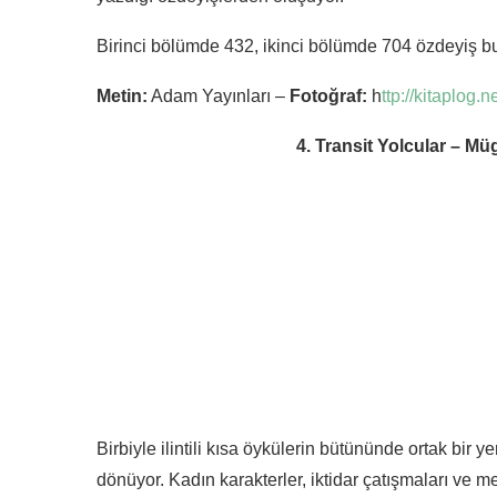
Birinci bölümde 432, ikinci bölümde 704 özdeyiş b
Metin:
Adam Yayınları –
Fotoğraf:
h
ttp://kitaplog.ne
4. Transit Yolcular – Müg
Birbiyle ilintili kısa öykülerin bütününde ortak bir ye
dönüyor. Kadın karakterler, iktidar çatışmaları ve 