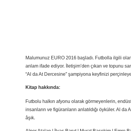
Malumunuz EURO 2016 başladı. Futbolla ilgili olanl
anlam ifade ediyor. İletişim’den çıkan ve topunu sa
“Al da At Dercesine” şampiyona keyfinizi perçinleyeb
Kitap hakkında:
Futbolu halkın afyonu olarak görmeyenlerin, endüstri
insanların ve figüranların anlatıldığı öyküler. Al d
âşık.
Alper Atalan | İlyas Barut | Murat Başekim | Emre Ba