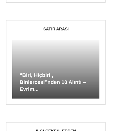
SATIR ARASI
“Biri, Hiçbiri ,
Binlercesi”nden 10 Alıntı –
Evrim...
İLGI ÇEKENLERDEN