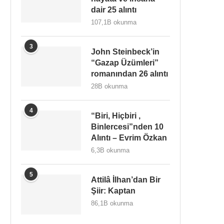
dair 25 alıntı
107,1B okunma
3
John Steinbeck’in
“Gazap Üzümleri”
romanından 26 alıntı
28B okunma
4
“Biri, Hiçbiri ,
Binlercesi”nden 10
Alıntı – Evrim Özkan
6,3B okunma
5
Attilâ İlhan’dan Bir
Şiir: Kaptan
86,1B okunma