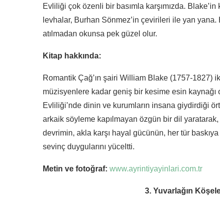
Evliliği çok özenli bir basımla karşımızda. Blake’in 
levhalar, Burhan Sönmez’in çevirileri ile yan yana.
atılmadan okunsa pek güzel olur.
Kitap hakkında:
Romantik Çağ’ın şairi William Blake (1757-1827) ik
müzisyenlere kadar geniş bir kesime esin kaynağı 
Evliliği’nde dinin ve kurumların insana giydirdiği ört
arkaik söyleme kapılmayan özgün bir dil yaratarak, 
devrimin, akla karşı hayal gücünün, her tür baskıya
sevinç duygularını yüceltti.
Metin ve fotoğraf:
www.ayrintiyayinlari.com.tr
3. Yuvarlağın Köşele