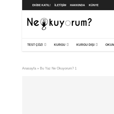
EKIBE KATIL!
İLETIŞIM
HAKKINDA
KÜNYE
TEST ÇÖZ!
KURGU
KURGU DIŞI
OKUM
Anasayfa
»
Bu Yaz Ne Okuyorum? 1