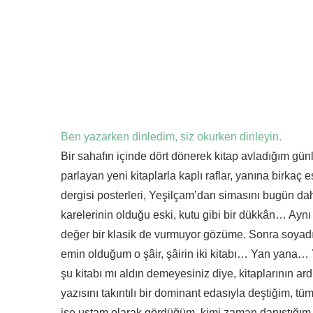
Ben yazarken dinledim, siz okurken dinleyin.
Bir sahafın içinde dört dönerek kitap avladığım gün
parlayan yeni kitaplarla kaplı raflar, yanına birkaç 
dergisi posterleri, Yeşilçam’dan simasını bugün dahi
karelerinin olduğu eski, kutu gibi bir dükkân… Aynı
değer bir klasik de vurmuyor gözüme. Sonra soyad
emin olduğum o şâir, şâirin iki kitabı… Yan yana… 
şu kitabı mı aldın demeyesiniz diye, kitaplarının ar
yazısını takıntılı bir dominant edasıyla deştiğim, t
ise ustam olarak gördüğüm, kimi zaman danıştığım o şâ