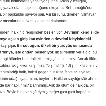
duru kelimelerle yansıtıyor şiirine. Aşkın yüceliğini,
e taşıyacak olanın aşk olduğunu okuyoruz Behramoğlu’nun
a bir başkaldırı sayıyor şâir. Asi bir ruhu, direnen, yılmayan,
 mısralarında, özellikle satır arkalarında.
inden, halkın direnişinden besleniyor.
Devrimin kendisi de
eye açılan giriş katı evinden o devrimi izleyişindeki
ğı taş şişe. Bir çocuğun, öfkeli bir yürüyüş esnasında
ardır ya, işte ondan besleniyor.
İlk şiirlerinin yer aldığı bu
angi ölümler bu denli etkilemiş şâiri, bilinmez. Ancak ölüm,
ldırarak çıkıyor karşımıza. “o şimdi” [s.43] şiiri, kitabı en iyi
 tanımladığı halk, bahsi geçen nutuklar, fetvalar, siyaset
tirinin odağı işadamları, beyler… Halktan saydığı şâir ahmet
inde barınabilir mi? Barınırmış. Aşk da ölüm de halk da, bir
ıza. Böyle bir tavrın şâiriymiş meğer gıcır gıcır kapağın