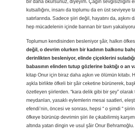
bir daha okursunuz, diyeyim. Çağın sevgisizliğini en 
kutsallığını, insanı da toplumu da en üst seviyey
satırlarında. Sadece şiiri değil, hayatını da, aşkını d
hep mücadelenin içinde barınan bir tavrı yakalıyoruz
Toplumun kendisinden besleniyor şâir, halkın öfkes
değil, o devrim olurken bir kadının balkonu bahç
derinlikten besleniyor, elinde çiçeklerini suladı
babasının elinden tutup gözlerine baktığı o an v
kitap Onur için biraz daha aşkın ve ölümün kitabı. H
aşkla birlikte öfkeli bir şâir ceketine bürünerek, başka
özetleyen şiirlerden. “kara delik gibi bir şey” olarak
meydanları, yasaklı eylemlerin mesai saatleri, eleş
efendi’nin, öncesi ve sonrası, hepsi “ o şimdi “ şiir
öfkeye bürünüp devrimin şiiri ile çıkabilirmiş karşım
altında yatan dingin ve usul şâir Onur Behramoğlu.