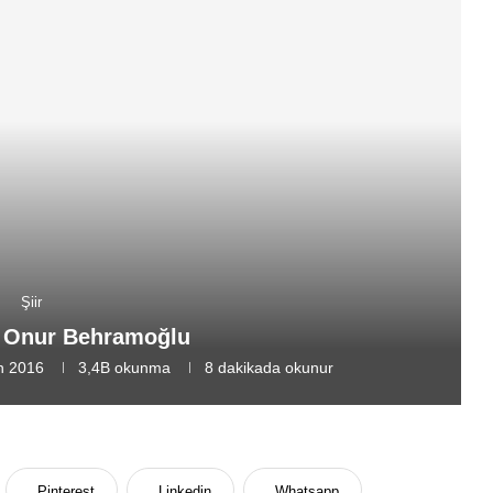
Şiir
r Onur Behramoğlu
n 2016
3,4B
okunma
8 dakikada okunur
Pinterest
Linkedin
Whatsapp