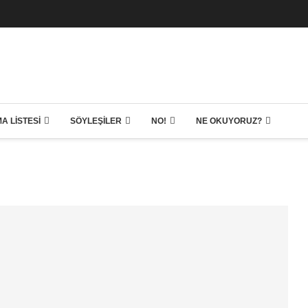
A LISTESI
SÖYLEŞILER
NO!
NE OKUYORUZ?