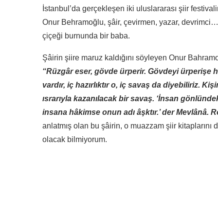
İstanbul’da gerçekleşen iki uluslararası şiir festi
Onur Behramoğlu, şâir, çevirmen, yazar, devrimci…
çiçeği burnunda bir baba.
Şâirin şiire maruz kaldığını söyleyen Onur Bahramoğ
“Rüzgâr eser, gövde ürperir. Gövdeyi ürperişe ha
vardır, iç hazırlıktır o, iç savaş da diyebiliriz. Ki
ısrarıyla kazanılacak bir savaş. ‘İnsan gönlünd
insana hâkimse onun adı âşktır.’ der Mevlânâ. R
anlatmış olan bu şâirin, o muazzam şiir kitapların
olacak bilmiyorum.