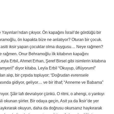
lke Yayınları’ndan çıkıyor. Ön kapağını İsrail’de gördüğü bir
amoğlu, ön kapakta bize ne anlatıyor? Oturan bir çocuk.
, asiti iksir yapan çocuklar olma duygusu… Neye rağmen?
e rağmen. Onur Behramoğlu ilk kitabının kapağını
Leyla Erbil, Ahmet Erhan, Şeref Birsel gibi isimlerin kitabına
myeri!” diyor kitaba. Leyla Erbil “Okuyup, üflüyorum!”
alıp, bir çırpıda topluyor;
“Doğrudan evrensele
31 arasında gidiyor, geliyor… ve bir ithaf; “Anneme ve Babama”
ıyor. Şâir lafı devralıyor çünkü. O ritmi, o ahengi, o yankıyı
i okunan şiirler. Bir odaya geçin, Asit ya da İksir’de yer
] haykırarak okuyun, daha da doğrusu okursanız haykırarak