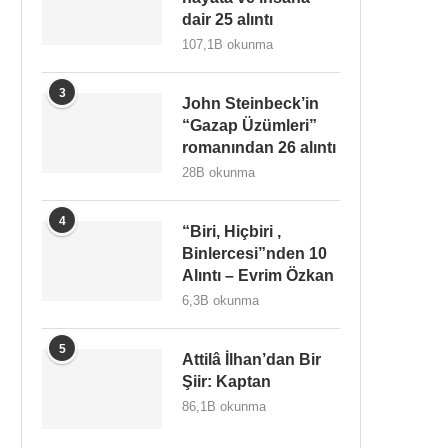
dair 25 alıntı
107,1B okunma
3
John Steinbeck’in
“Gazap Üzümleri”
romanından 26 alıntı
28B okunma
4
“Biri, Hiçbiri ,
Binlercesi”nden 10
Alıntı – Evrim Özkan
6,3B okunma
5
Attilâ İlhan’dan Bir
Şiir: Kaptan
86,1B okunma