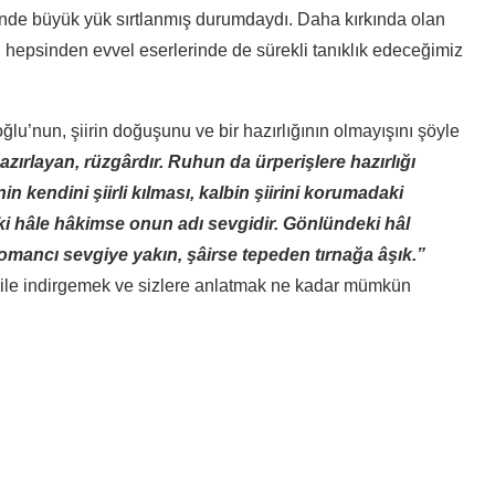
valinde büyük yük sırtlanmış durumdaydı. Daha kırkında olan
 hepsinden evvel eserlerinde de sürekli tanıklık edeceğimiz
lu’nun, şiirin doğuşunu ve bir hazırlığının olmayışını şöyle
zırlayan, rüzgârdır. Ruhun da ürperişlere hazırlığı
şinin kendini şiirli kılması, kalbin şiirini korumadaki
eki hâle hâkimse onun adı sevgidir. Gönlündeki hâl
omancı sevgiye yakın, şâirse tepeden tırnağa âşık.”
ı dile indirgemek ve sizlere anlatmak ne kadar mümkün