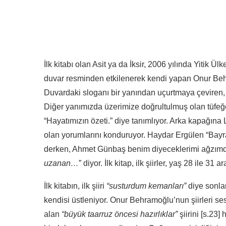
İlk kitabı olan Asit ya da İksir, 2006 yılında Yitik Ü
duvar resminden etkilenerek kendi yapan Onur Behr
Duvardaki sloganı bir yanından uçurtmaya çeviren
Diğer yanımızda üzerimize doğrultulmuş olan tüfeğ
“Hayatımızın özeti.” diye tanımlıyor. Arka kapağına 
olan yorumlarını konduruyor. Haydar Ergülen “Bayra
derken, Ahmet Günbaş benim diyeceklerimi ağzımdan 
uzanan…
” diyor. İlk kitap, ilk şiirler, yaş 28 ile 
İlk kitabın, ilk şiiri
“susturdum kemanları”
diye sonlan
kendisi üstleniyor. Onur Behramoğlu’nun şiirleri sesl
alan
“büyük taarruz öncesi hazırlıklar”
şiirini [s.23