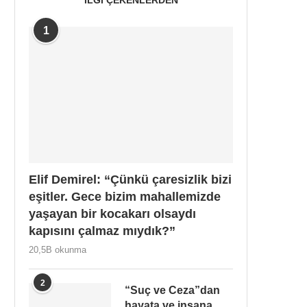
1
Elif Demirel: “Çünkü çaresizlik bizi
eşitler. Gece bizim mahallemizde
yaşayan bir kocakarı olsaydı
kapısını çalmaz mıydık?”
20,5B okunma
2
“Suç ve Ceza”dan
hayata ve insana