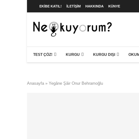
EKIBE KATIL!
İLETIŞIM
HAKKINDA
KÜNYE
TEST ÇÖZ!
KURGU
KURGU DIŞI
OKUM
Anasayfa
»
Yegâne Şâir Onur Behramoğlu