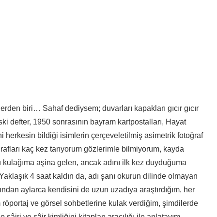
lerden biri… Sahaf dediysem; duvarları kapakları gıcır gıcır
eski defter, 1950 sonrasının bayram kartpostalları, Hayat
 herkesin bildiği isimlerin çerçeveletilmiş asimetrik fotoğraf
 rafları kaç kez tarıyorum gözlerimle bilmiyorum, kayda
ı kulağıma aşina gelen, ancak adını ilk kez duyduğuma
Yaklaşık 4 saat kaldın da, adı şanı okurun dilinde olmayan
dından aylarca kendisini de uzun uzadıya araştırdığım, her
üm röportaj ve görsel sohbetlerine kulak verdiğim, şimdilerde
iri ve şâir kimliğini kitapları aracılığı ile anlatayım