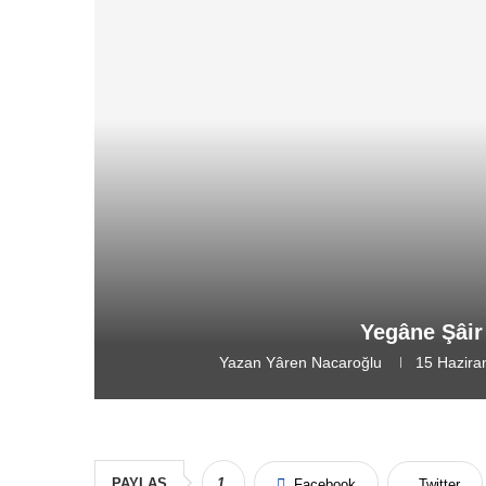
Yegâne Şâi
Yazan
Yâren Nacaroğlu
15 Hazira
PAYLAŞ
1
Facebook
Twitter