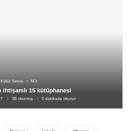
Kültür Servisi
NO!
 ihtişamlı 15 kütüphanesi
17
3B
okunma
0 dakikada okunur