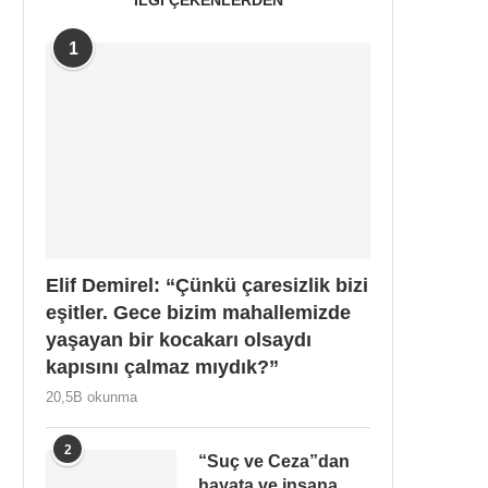
1
Elif Demirel: “Çünkü çaresizlik bizi
eşitler. Gece bizim mahallemizde
yaşayan bir kocakarı olsaydı
kapısını çalmaz mıydık?”
20,5B okunma
2
“Suç ve Ceza”dan
hayata ve insana