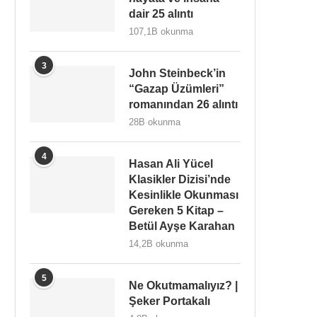
dair 25 alıntı
107,1B okunma
3
John Steinbeck’in
“Gazap Üzümleri”
romanından 26 alıntı
28B okunma
4
Hasan Ali Yücel
Klasikler Dizisi’nde
Kesinlikle Okunması
Gereken 5 Kitap –
Betül Ayşe Karahan
14,2B okunma
5
Ne Okutmamalıyız? |
Şeker Portakalı