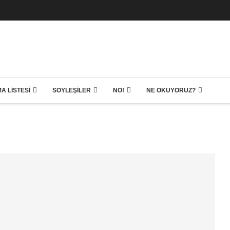
A LISTESI
SÖYLEŞILER
NO!
NE OKUYORUZ?