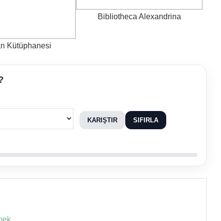
Bibliotheca Alexandrina
an Kütüphanesi
?
KARIŞTIR
SIFIRLA
mek