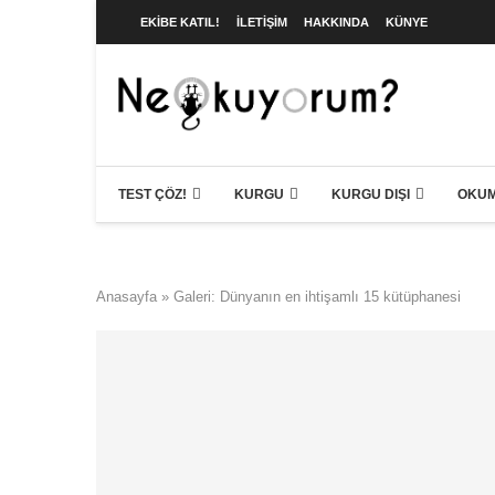
EKIBE KATIL!
İLETIŞIM
HAKKINDA
KÜNYE
TEST ÇÖZ!
KURGU
KURGU DIŞI
OKUM
Anasayfa
»
Galeri: Dünyanın en ihtişamlı 15 kütüphanesi