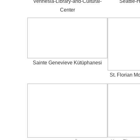
Vennesla-Library-and-Cultural-
Seattle-
Center
Sainte Genevieve Kütüphanesi
St. Florian M