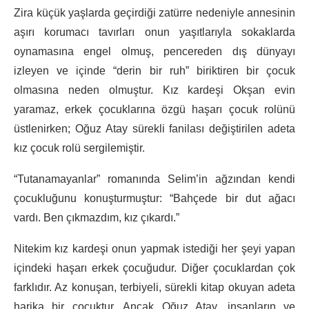
Zira küçük yaşlarda geçirdiği zatürre nedeniyle annesinin
aşırı korumacı tavırları onun yaşıtlarıyla sokaklarda
oynamasına engel olmuş, pencereden dış dünyayı
izleyen ve içinde “derin bir ruh” biriktiren bir çocuk
olmasına neden olmuştur. Kız kardeşi Okşan evin
yaramaz, erkek çocuklarına özgü haşarı çocuk rolünü
üstlenirken; Oğuz Atay sürekli fanilası değiştirilen adeta
kız çocuk rolü sergilemiştir.
“Tutanamayanlar” romanında Selim’in ağzından kendi
çocukluğunu konuşturmuştur: “Bahçede bir dut ağacı
vardı. Ben çıkmazdım, kız çıkardı.”
Nitekim kız kardeşi onun yapmak istediği her şeyi yapan
içindeki haşarı erkek çocuğudur. Diğer çocuklardan çok
farklıdır. Az konuşan, terbiyeli, sürekli kitap okuyan adeta
harika bir çocuktur. Ancak Oğuz Atay, insanların ve