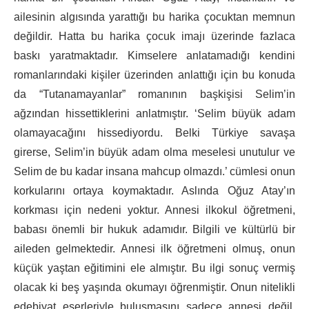
ailesinin algısında yarattığı bu harika çocuktan memnun
değildir. Hatta bu harika çocuk imajı üzerinde fazlaca
baskı yaratmaktadır. Kimselere anlatamadığı kendini
romanlarındaki kişiler üzerinden anlattığı için bu konuda
da “Tutanamayanlar” romanının başkişisi Selim’in
ağzından hissettiklerini anlatmıştır. ‘Selim büyük adam
olamayacağını hissediyordu. Belki Türkiye savaşa
girerse, Selim’in büyük adam olma meselesi unutulur ve
Selim de bu kadar insana mahcup olmazdı.’ cümlesi onun
korkularını ortaya koymaktadır. Aslında Oğuz Atay’ın
korkması için nedeni yoktur. Annesi ilkokul öğretmeni,
babası önemli bir hukuk adamıdır. Bilgili ve kültürlü bir
aileden gelmektedir. Annesi ilk öğretmeni olmuş, onun
küçük yaştan eğitimini ele almıştır. Bu ilgi sonuç vermiş
olacak ki beş yaşında okumayı öğrenmiştir. Onun nitelikli
edebiyat eserleriyle buluşmasını sadece annesi değil,