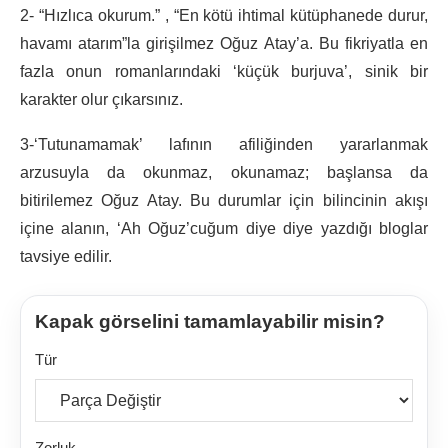
2- “Hızlıca okurum.” , “En kötü ihtimal kütüphanede durur,
havamı atarım”la girişilmez Oğuz Atay’a. Bu fikriyatla en
fazla onun romanlarındaki ‘küçük burjuva’, sinik bir
karakter olur çıkarsınız.
3-‘Tutunamamak’ lafının afiliğinden yararlanmak
arzusuyla da okunmaz, okunamaz; başlansa da
bitirilemez Oğuz Atay. Bu durumlar için bilincinin akışı
içine alanın, ‘Ah Oğuz’cuğum diye diye yazdığı bloglar
tavsiye edilir.
Kapak görselini tamamlayabilir misin?
Tür
Zorluk