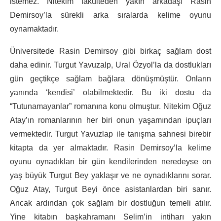
istemez. Nitekim fakülteden yakın arkadaşı Rasin
Demirsoy’la sürekli arka sıralarda kelime oyunu
oynamaktadır.
Üniversitede Rasin Demirsoy gibi birkaç sağlam dost
daha edinir. Turgut Yavuzalp, Ural Özyol’la da dostlukları
gün geçtikçe sağlam bağlara dönüşmüştür. Onların
yanında ‘kendisi’ olabilmektedir. Bu iki dostu da
“Tutunamayanlar” romanına konu olmuştur. Nitekim Oğuz
Atay’ın romanlarının her biri onun yaşamından ipuçları
vermektedir. Turgut Yavuzlap ile tanışma sahnesi birebir
kitapta da yer almaktadır. Rasin Demirsoy’la kelime
oyunu oynadıkları bir gün kendilerinden neredeyse on
yaş büyük Turgut Bey yaklaşır ve ne oynadıklarını sorar.
Oğuz Atay, Turgut Beyi önce asistanlardan biri sanır.
Ancak ardından çok sağlam bir dostluğun temeli atılır.
Yine kitabın başkahramanı Selim’in intiharı yakın