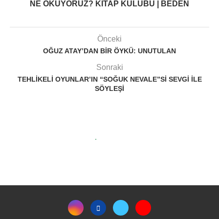
NE OKUYORUZ? KITAP KULÜBÜ | BEDEN
Önceki
OĞUZ ATAY’DAN BIR ÖYKÜ: UNUTULAN
Sonraki
TEHLIKELI OYUNLAR’IN “SOĞUK NEVALE”SI SEVGI ILE
SÖYLEŞI