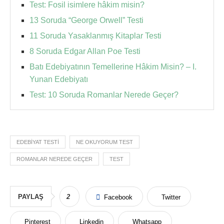
Test: Fosil isimlere hâkim misin?
13 Soruda “George Orwell” Testi
11 Soruda Yasaklanmış Kitaplar Testi
8 Soruda Edgar Allan Poe Testi
Batı Edebiyatının Temellerine Hâkim Misin? – I.
Yunan Edebiyatı
Test: 10 Soruda Romanlar Nerede Geçer?
EDEBIYAT TESTI
NE OKUYORUM TEST
ROMANLAR NEREDE GEÇER
TEST
PAYLAŞ
2
Facebook
Twitter
Pinterest
Linkedin
Whatsapp