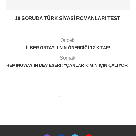
10 SORUDA TÜRK SIYASI ROMANLARI TESTI
Önceki
İLBER ORTAYLI’NIN ÖNERDIĞI 12 KITAP!
Sonraki
HEMINGWAY’IN DEV ESERI: “ÇANLAR KIMIN İÇIN ÇALIYOR”