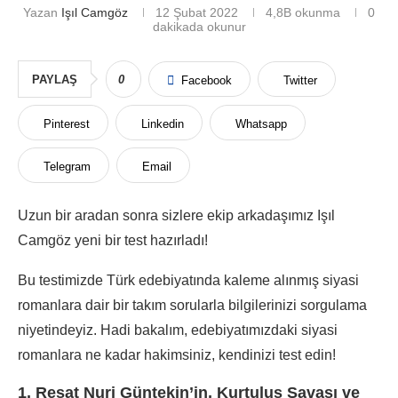
Yazan
Işıl Camgöz
12 Şubat 2022
4,8B
okunma
0
dakikada okunur
PAYLAŞ
0
Facebook
Twitter
Pinterest
Linkedin
Whatsapp
Telegram
Email
Uzun bir aradan sonra sizlere ekip arkadaşımız Işıl
Camgöz yeni bir test hazırladı!
Bu testimizde Türk edebiyatında kaleme alınmış siyasi
romanlara dair bir takım sorularla bilgilerinizi sorgulama
niyetindeyiz. Hadi bakalım, edebiyatımızdaki siyasi
romanlara ne kadar hakimsiniz, kendinizi test edin!
1. Reşat Nuri Güntekin’in, Kurtuluş Savaşı ve