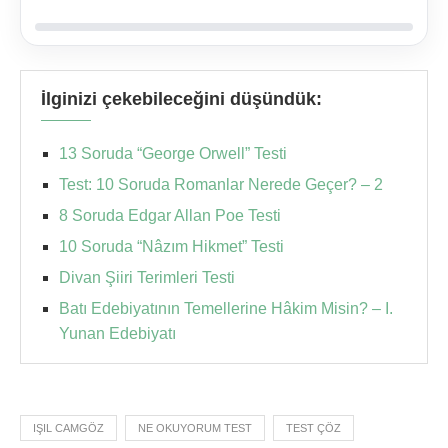
İlginizi çekebileceğini düşündük:
13 Soruda “George Orwell” Testi
Test: 10 Soruda Romanlar Nerede Geçer? – 2
8 Soruda Edgar Allan Poe Testi
10 Soruda “Nâzım Hikmet” Testi
Divan Şiiri Terimleri Testi
Batı Edebiyatının Temellerine Hâkim Misin? – I.
Yunan Edebiyatı
IŞIL CAMGÖZ
NE OKUYORUM TEST
TEST ÇÖZ