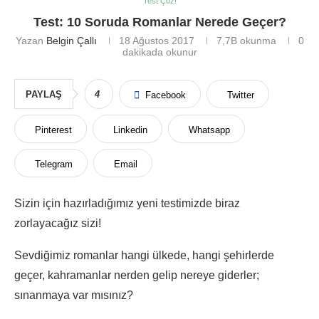
Test Çöz!
Test: 10 Soruda Romanlar Nerede Geçer?
Yazan
Belgin Çallı
18 Ağustos 2017
7,7B
okunma
0
dakikada okunur
PAYLAŞ
4
Facebook
Twitter
Pinterest
Linkedin
Whatsapp
Telegram
Email
Sizin için hazırladığımız yeni testimizde biraz
zorlayacağız sizi!
Sevdiğimiz romanlar hangi ülkede, hangi şehirlerde
geçer, kahramanlar nerden gelip nereye giderler;
sınanmaya var mısınız?