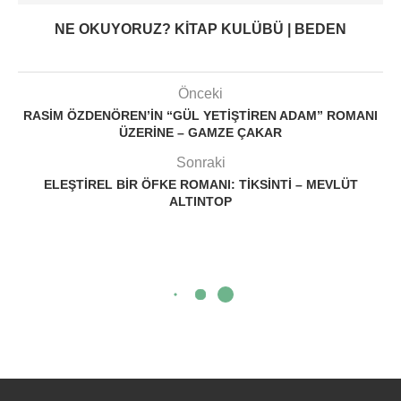
NE OKUYORUZ? KITAP KULÜBÜ | BEDEN
Önceki
RASIM ÖZDENÖREN’IN “GÜL YETIŞTIREN ADAM” ROMANI
ÜZERINE – GAMZE ÇAKAR
Sonraki
ELEŞTIREL BIR ÖFKE ROMANI: TIKSINTI – MEVLÜT
ALTINTOP