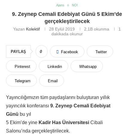
Ajans
NO!
9. Zeynep Cemali Edebiyat Günü 5 Ekim’de
gerçekleştirilecek
Yazan
Kolektif
28 Eylül 2019
2,1B
okunma
1
dakikada okunur
PAYLAŞ
0
Facebook
Twitter
Pinterest
Linkedin
Whatsapp
Telegram
Email
Yayıncılığımızın tüm paydaşlarını buluşturan yıllık
yayıncılık konferansı
9. Zeynep Cemali Edebiyat
Günü
bu yıl
5 Ekim’de yine
Kadir Has Üniversitesi
Cibali
Salonu’nda gerçekleştirilecek.