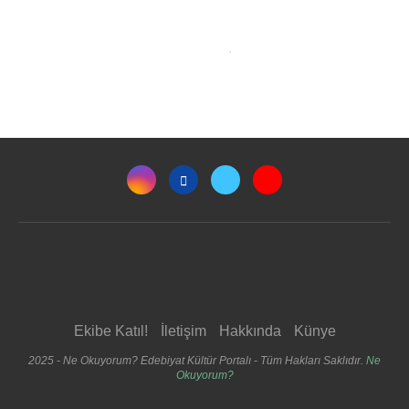
Ekibe Katıl!
İletişim
Hakkında
Künye
2025 - Ne Okuyorum? Edebiyat Kültür Portalı - Tüm Hakları Saklıdır.
Ne
Okuyorum?