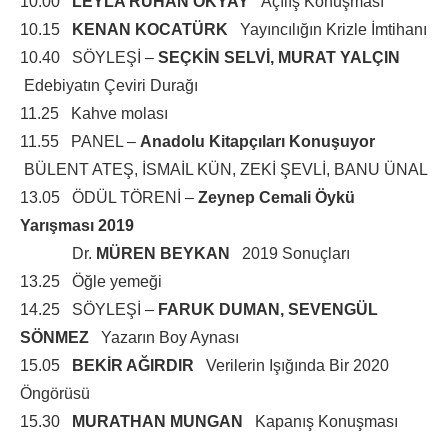
10.00
LEYLA RUHAN OKYAY
Açılış Konuşması
10.15
KENAN KOCATÜRK
Yayıncılığın Krizle İmtihanı
10.40 SÖYLEŞİ –
SEÇKİN SELVİ, MURAT YALÇIN
Edebiyatın Çeviri Durağı
11.25 Kahve molası
11.55 PANEL –
Anadolu Kitapçıları Konuşuyor
BÜLENT ATEŞ, İSMAİL KÜN, ZEKİ ŞEVLİ, BANU ÜNAL
13.05 ÖDÜL TÖRENİ –
Zeynep Cemali Öykü
Yarışması 2019
Dr.
MÜREN BEYKAN
2019 Sonuçları
13.25 Öğle yemeği
14.25 SÖYLEŞİ –
FARUK DUMAN, SEVENGÜL
SÖNMEZ
Yazarın Boy Aynası
15.05
BEKİR AĞIRDIR
Verilerin Işığında Bir 2020
Öngörüsü
15.30
MURATHAN MUNGAN
Kapanış Konuşması