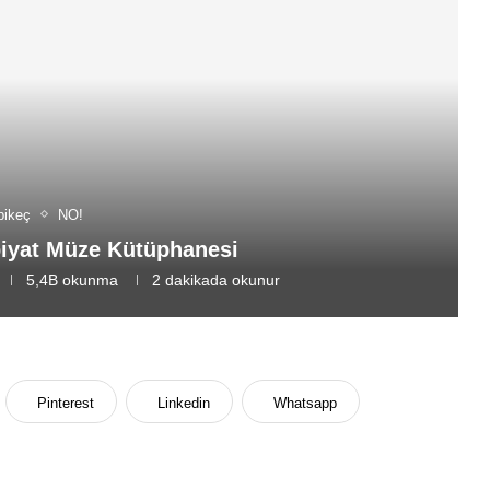
bikeç
NO!
iyat Müze Kütüphanesi
5,4B
okunma
2 dakikada okunur
Pinterest
Linkedin
Whatsapp