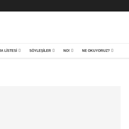
A LISTESI
SÖYLEŞILER
NO!
NE OKUYORUZ?