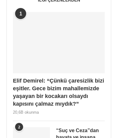
1
Elif Demirel: “Çünkü çaresizlik bizi
eşitler. Gece bizim mahallemizde
yaşayan bir kocakarı olsaydı
kapısını çalmaz mıydık?”
20,6B okunma
2
“Suç ve Ceza”dan
hayata ve insana