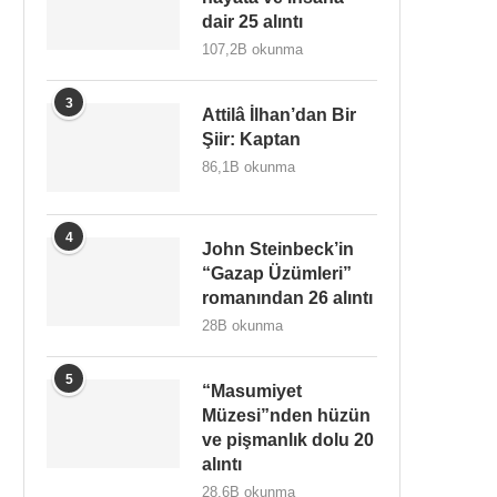
dair 25 alıntı
107,2B okunma
3
Attilâ İlhan’dan Bir
Şiir: Kaptan
86,1B okunma
4
John Steinbeck’in
“Gazap Üzümleri”
romanından 26 alıntı
28B okunma
5
“Masumiyet
Müzesi”nden hüzün
ve pişmanlık dolu 20
alıntı
28,6B okunma