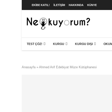
EKIBE KATIL!
İLETIŞIM
HAKKINDA
KÜNYE
TEST ÇÖZ!
KURGU
KURGU DIŞI
OKUM
Anasayfa
»
Ahmed Arif Edebiyat Müze Kütüphanesi