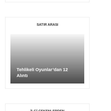
SATIR ARASI
Tehlikeli Oyunlar’dan 12
Alıntı
İLGI ÇEKENLERDEN