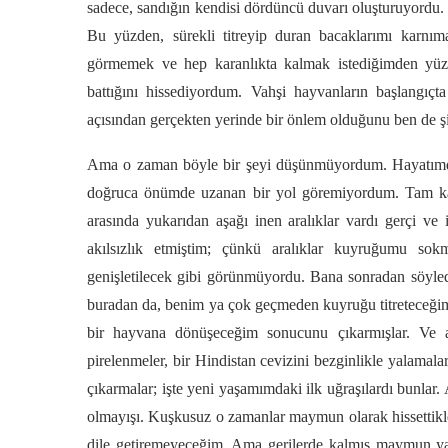
sadece, sandığın kendisi dördüncü duvarı oluşturuyordu. 
Bu yüzden, sürekli titreyip duran bacaklarımı karnı
görmemek ve hep karanlıkta kalmak istediğimden yüzü
battığını hissediyordum. Vahşi hayvanların başlangıçt
açısından gerçekten yerinde bir önlem olduğunu ben de 
Ama o zaman böyle bir şeyi düşünmüyordum. Hayatımda
doğruca önümde uzanan bir yol göremiyordum. Tam karşı
arasında yukarıdan aşağı inen aralıklar vardı gerçi ve
akılsızlık etmiştim; çünkü aralıklar kuyruğumu s
genişletilecek gibi görünmüyordu. Bana sonradan söyledik
buradan da, benim ya çok geçmeden kuyruğu titreteceğim y
bir hayvana dönüşeceğim sonucunu çıkarmışlar. Ve 
pirelenmeler, bir Hindistan cevizini bezginlikle yalamala
çıkarmalar; işte yeni yaşamımdaki ilk uğraşılardı bunlar
olmayışı. Kuşkusuz o zamanlar maymun olarak hissettikler
dile getiremeyeceğim. Ama gerilerde kalmış maymun ya