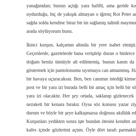
yanağımdan; bunun açtığı yara hafifti, ama geride k
uydurduğu, hiç de yakışık almayan o iğrenç Rot Peter ad
sağda solda kendine biraz bir ün sağlamış talimli maymu
arada söylüyorum bunu.
İkinci kurşun, kalçamın altında bir yere isabet etmişt
Geçenlerde, gazetelerde bana veriştirip duran o binler
doğam henüz tümüyle alt edilmemiş, bunun kanıtı da b
göstermek için pantolonumu sıyırmaya can atmammış. Hani 
bir havaya uçuracaksın. Ben, ben canımın istediği kimse
post ve bir yara izi burada belli bir amaç için belli bir 
yara izi olacaktır. Her şey ortada, saklanıp gizlenece
nezaketi bir kenara bırakır. Oysa söz konusu yazar ziy
durum ve böyle bir şeye kalkışmazsa doğrusu akıllılık ed
Kurşunları yedikten sonra işte bundan ötesini kendim a
kafes içinde gözlerimi açtım. Öyle dört tarafı parmaklı