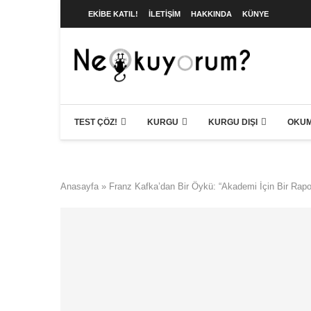
EKIBE KATIL!
İLETIŞIM
HAKKINDA
KÜNYE
TEST ÇÖZ!
KURGU
KURGU DIŞI
OKUM
Anasayfa
»
Franz Kafka’dan Bir Öykü: “Akademi İçin Bir Rapo