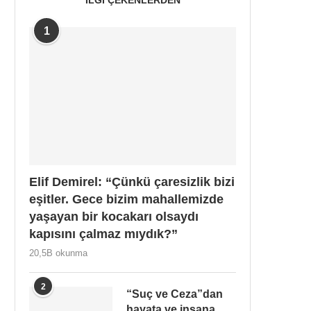
1
Elif Demirel: “Çünkü çaresizlik bizi
eşitler. Gece bizim mahallemizde
yaşayan bir kocakarı olsaydı
kapısını çalmaz mıydık?”
20,5B okunma
2
“Suç ve Ceza”dan
hayata ve insana