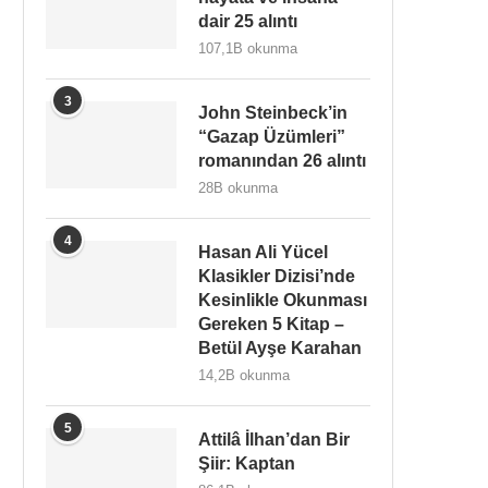
dair 25 alıntı
107,1B okunma
3
John Steinbeck’in
“Gazap Üzümleri”
romanından 26 alıntı
28B okunma
4
Hasan Ali Yücel
Klasikler Dizisi’nde
Kesinlikle Okunması
Gereken 5 Kitap –
Betül Ayşe Karahan
14,2B okunma
5
Attilâ İlhan’dan Bir
Şiir: Kaptan