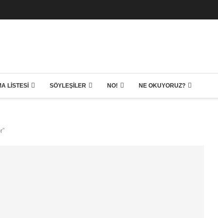
A LISTESI
SÖYLEŞILER
NO!
NE OKUYORUZ?
r”