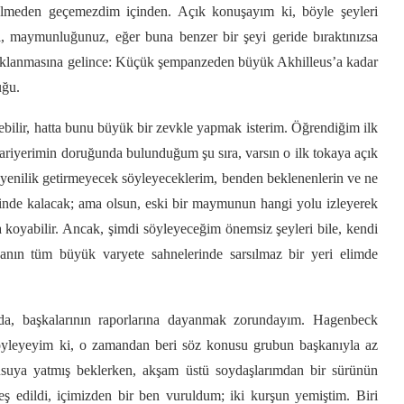
zülmeden geçemezdim içinden. Açık konuşayım ki, böyle şeyleri
, maymunluğunuz, eğer buna benzer bir şeyi geride bıraktınızsa
dıklanmasına gelince: Küçük şempanzeden büyük Akhilleus’a kadar
uğu.
rebilir, hatta bunu büyük bir zevkle yapmak isterim. Öğrendiğim ilk
; kariyerimin doruğunda bulunduğum şu sıra, varsın o ilk tokaya açık
bir yenilik getirmeyecek söyleyeceklerim, benden beklenenlerin ve ne
sinde kalacak; ama olsun, eski bir maymunun hangi yolu izleyerek
a koyabilir. Ancak, şimdi söyleyeceğim önemsiz şeyleri bile, kendi
 tüm büyük varyete sahnelerinde sarsılmaz bir yeri elimde
nda, başkalarının raporlarına dayanmak zorundayım. Hagenbeck
söyleyeyim ki, o zamandan beri söz konusu grubun başkanıyla az
 pusuya yatmış beklerken, akşam üstü soydaşlarımdan bir sürünün
eş edildi, içimizden bir ben vuruldum; iki kurşun yemiştim. Biri