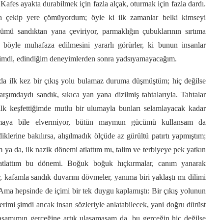
Kafes ayakta durabilmek için fazla alçak, oturmak için fazla dardı.
ma çekip yere çömüyordum; öyle ki ilk zamanlar belki kimseyi
mü sandıktan yana çeviriyor, parmaklığın çubuklarının sırtıma
a böyle muhafaza edilmesini yararlı görürler, ki bunun insanlar
şimdi, edindiğim deneyimlerden sonra yadsıyamayacağım.
 ilk kez bir çıkış yolu bulamaz duruma düşmüştüm; hiç değilse
mdaydı sandık, sıkıca yan yana dizilmiş tahtalarıyla. Tahtalar
 ilk keşfettiğimde mutlu bir ulumayla bunları selamlayacak kadar
okmaya bile elvermiyor, bütün maymun gücümü kullansam da
lerine bakılırsa, alışılmadık ölçüde az gürültü patırtı yapmıştım;
a da, ilk nazik dönemi atlattım mı, talim ve terbiyeye pek yatkın
atlattım bu dönemi. Boğuk boğuk hıçkırmalar, canım yanarak
r, kafamla sandık duvarını dövmeler, yanıma biri yaklaştı mı dilimi
. Ama hepsinde de içimi bir tek duygu kaplamıştı: Bir çıkış yolunun
imi şimdi ancak insan sözleriyle anlatabilecek, yani doğru dürüst
şamımın gerçeğine artık ulaşamasam da, bu gerçeğin hiç değilse