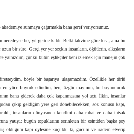
p akademiye sunmaya çağırmakla bana şeref veriyorsunuz.
eredeyse beş yıl geride kaldı. Belki takvime göre kısa, ama bu
uzun bir süre. Gerçi yer yer seçkin insanların, öğütlerin, alkışların
kte yalnızdım; çünkü bütün eşlikçiler beni izlemek için manejin çok
retseydim, böyle bir başarıya ulaşamazdım. Özellikle her türlü
ım en yüce buyruk edindim; ben, özgür maymun, bu boyunduruk
ının bana giderek daha çok kapanmasına yol açtı. İlkin, insanlar
pıdan çıkıp geldiğim yere geri dönebilecekken, söz konusu kapı,
 daraldı, insanların dünyasında kendimi daha rahat ve daha tutsak
na yatıştı; bugün topuklarımı serinleten bir esintiden başka şey
elmiş olduğum kapı öylesine küçüldü ki, gücüm ve iradem elverip