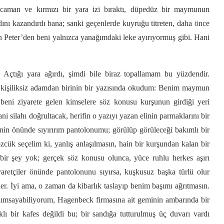
ocaman ve kırmızı bir yara izi bıraktı, düpedüz bir maymunun
ını kazandırdı bana; sanki geçenlerde kuyruğu titreten, daha önce
n Peter’den beni yalnızca yanağımdaki leke ayırıyormuş gibi. Hani
i. Açtığı yara ağırdı, şimdi bile biraz topallamam bu yüzdendir.
ce kişiliksiz adamdan birinin bir yazısında okudum: Benim maymun
eni ziyarete gelen kimselere söz konusu kurşunun girdiği yeri
silahı doğrultacak, herifin o yazıyı yazan elinin parmaklarını bir
nin önünde sıyırırım pantolonumu; görülüp görüleceği bakımlı bir
sözcük seçelim ki, yanlış anlaşılmasın, hain bir kurşundan kalan bir
k bir şey yok; gerçek söz konusu olunca, yüce ruhlu herkes aşırı
aretçiler önünde pantolonunu sıyırsa, kuşkusuz başka türlü olur
er. İyi ama, o zaman da kibarlık taslayıp benim başımı ağrıtmasın.
nımsayabiliyorum, Hagenbeck firmasına ait geminin ambarında bir
klı bir kafes değildi bu; bir sandığa tutturulmuş üç duvarı vardı