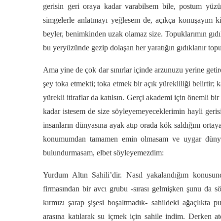
gerisin geri oraya kadar varabilsem bile, postum yü
simgelerle anlatmayı yeğlesem de, açıkça konuşayım ki
beyler, benimkinden uzak olamaz size. Topuklarımın gı
bu yeryüzünde gezip dolaşan her yaratığın gıdıklanır top
Ama yine de çok dar sınırlar içinde arzunuzu yerine geti
şey toka etmekti; toka etmek bir açık yürekliliği belirtir
yürekli itiraflar da katılsın. Gerçi akademi için önemli 
kadar istesem de size söyleyemeyeceklerimin hayli geri
insanların dünyasına ayak atıp orada kök saldığını ortay
konumumdan tamamen emin olmasam ve uygar dünyanın
bulundurmasam, elbet söyleyemezdim:
Yurdum Altın Sahili’dir. Nasıl yakalandığım konusu
firmasından bir avcı grubu -sırası gelmişken şunu da 
kırmızı şarap şişesi boşaltmadık- sahildeki ağaçlıkta
arasına katılarak su içmek için sahile indim. Derken at