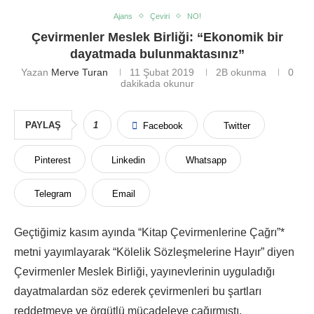
Ajans
Çeviri
NO!
Çevirmenler Meslek Birliği: “Ekonomik bir
dayatmada bulunmaktasınız”
Yazan
Merve Turan
11 Şubat 2019
2B
okunma
0
dakikada okunur
PAYLAŞ
1
Facebook
Twitter
Pinterest
Linkedin
Whatsapp
Telegram
Email
Geçtiğimiz kasım ayında “Kitap Çevirmenlerine Çağrı”*
metni yayımlayarak “Kölelik Sözleşmelerine Hayır” diyen
Çevirmenler Meslek Birliği, yayınevlerinin uyguladığı
dayatmalardan söz ederek çevirmenleri bu şartları
reddetmeye ve örgütlü mücadeleye çağırmıştı.