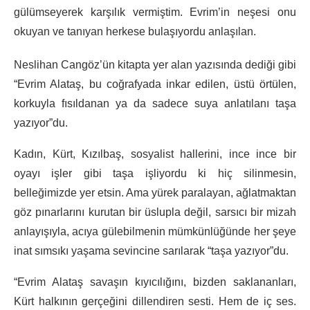
gülümseyerek karşılık vermiştim. Evrim’in neşesi onu
okuyan ve tanıyan herkese bulaşıyordu anlaşılan.
Neslihan Cangöz’ün kitapta yer alan yazısında dediği gibi
“Evrim Alataş, bu coğrafyada inkar edilen, üstü örtülen,
korkuyla fısıldanan ya da sadece suya anlatılanı taşa
yazıyor”du.
Kadın, Kürt, Kızılbaş, sosyalist hallerini, ince ince bir
oyayı işler gibi taşa işliyordu ki hiç silinmesin,
belleğimizde yer etsin. Ama yürek paralayan, ağlatmaktan
göz pınarlarını kurutan bir üslupla değil, sarsıcı bir mizah
anlayışıyla, acıya gülebilmenin mümkünlüğünde her şeye
inat sımsıkı yaşama sevincine sarılarak “taşa yazıyor”du.
“Evrim Alataş savaşın kıyıcılığını, bizden saklananları,
Kürt halkının gerçeğini dillendiren sesti. Hem de iç ses.