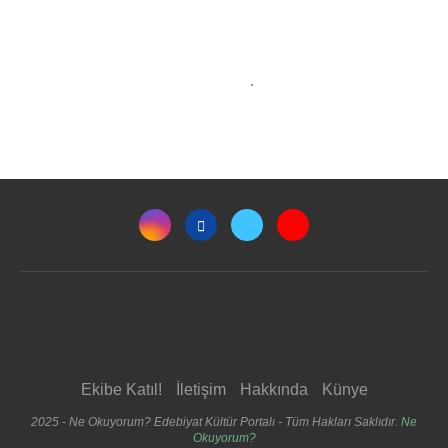
Ekibe Katıl!
İletişim
Hakkında
Künye
2025 - Ne Okuyorum? Edebiyat Kültür Portalı - Tüm Hakları Saklıdır.
Ne
Okuyorum?