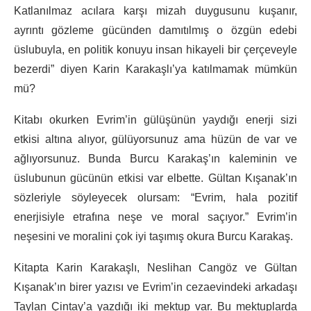
Katlanılmaz acılara karşı mizah duygusunu kuşanır,
ayrıntı gözleme gücünden damıtılmış o özgün edebi
üslubuyla, en politik konuyu insan hikayeli bir çerçeveyle
bezerdi” diyen Karin Karakaşlı’ya katılmamak mümkün
mü?
Kitabı okurken Evrim’in gülüşünün yaydığı enerji sizi
etkisi altına alıyor, gülüyorsunuz ama hüzün de var ve
ağlıyorsunuz. Bunda Burcu Karakaş’ın kaleminin ve
üslubunun gücünün etkisi var elbette. Gültan Kışanak’ın
sözleriyle söyleyecek olursam: “Evrim, hala pozitif
enerjisiyle etrafına neşe ve moral saçıyor.” Evrim’in
neşesini ve moralini çok iyi taşımış okura Burcu Karakaş.
Kitapta Karin Karakaşlı, Neslihan Cangöz ve Gültan
Kışanak’ın birer yazısı ve Evrim’in cezaevindeki arkadaşı
Taylan Çintay’a yazdığı iki mektup var. Bu mektuplarda