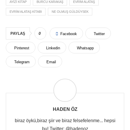
AYIZI KITAP
BURCU KARAKAŞ
EVRIM ALATAŞ
EVRIM ALATAŞ KITABI
NE OLMUŞ GÜLDÜYSEK
PAYLAŞ
0
Facebook
Twitter
Pinterest
Linkedin
Whatsapp
Telegram
Email
HADEN ÖZ
biraz öykü,biraz şiir ve biraz felsefelenme... hepsi
bu! Twitter: @hadenoz