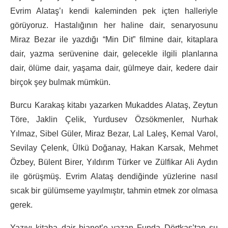
Evrim Alataş’ı kendi kaleminden pek içten halleriyle
görüyoruz. Hastalığının her haline dair, senaryosunu
Miraz Bezar ile yazdığı “Min Dit” filmine dair, kitaplara
dair, yazma serüvenine dair, gelecekle ilgili planlarına
dair, ölüme dair, yaşama dair, gülmeye dair, kedere dair
birçok şey bulmak mümkün.
Burcu Karakaş kitabı yazarken Mukaddes Alataş, Zeytun
Töre, Jaklin Çelik, Yurdusev Özsökmenler, Nurhak
Yılmaz, Sibel Güler, Miraz Bezar, Lal Laleş, Kemal Varol,
Sevilay Çelenk, Ülkü Doğanay, Hakan Karsak, Mehmet
Özbey, Bülent Birer, Yıldırım Türker ve Zülfikar Ali Aydın
ile görüşmüş. Evrim Alataş dendiğinde yüzlerine nasıl
sıcak bir gülümseme yayılmıştır, tahmin etmek zor olmasa
gerek.
Yazıyı kitaba dair bianet’e yazan Funda Dörtkaş’tan şu