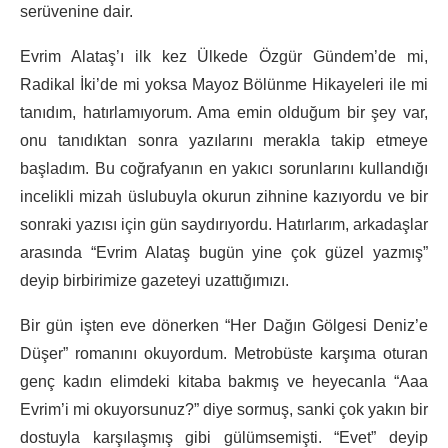
serüvenine dair.
Evrim Alataş’ı ilk kez Ülkede Özgür Gündem’de mi,
Radikal İki’de mi yoksa Mayoz Bölünme Hikayeleri ile mi
tanıdım, hatırlamıyorum. Ama emin olduğum bir şey var,
onu tanıdıktan sonra yazılarını merakla takip etmeye
başladım. Bu coğrafyanın en yakıcı sorunlarını kullandığı
incelikli mizah üslubuyla okurun zihnine kazıyordu ve bir
sonraki yazısı için gün saydırıyordu. Hatırlarım, arkadaşlar
arasında “Evrim Alataş bugün yine çok güzel yazmış”
deyip birbirimize gazeteyi uzattığımızı.
Bir gün işten eve dönerken “Her Dağın Gölgesi Deniz’e
Düşer” romanını okuyordum. Metrobüste karşıma oturan
genç kadın elimdeki kitaba bakmış ve heyecanla “Aaa
Evrim’i mi okuyorsunuz?” diye sormuş, sanki çok yakın bir
dostuyla karşılaşmış gibi gülümsemişti. “Evet” deyip