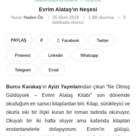
Deneme-Araştırma-İnceleme
Kurgu Dışı
Evrim Alataş’ın Neşesi
Yazan
Haden Öz
25 Ekim 2018
1,8B
okunma
3
dakikada okunur
PAYLAŞ
0
Facebook
Twitter
Pinterest
Linkedin
Whatsapp
Telegram
Email
Burcu Karakaş
‘ın
Ayizi Yayınları
ndan çıkan “Ne Olmuş
Güldüysek – Evrim Alataş Kitabı” son dönemde
okuduğum en sarsıcı kitaplardan biri. Kitap, sürükleyici ve
okurla sıkı bir ilişki kuran bir roman tadında okunuyor.
Okuyalı bir iki hafta oluyor ama kafamda kitaptan
enstantanelerle dolaşıyorum. Evrim’in gülüşü,