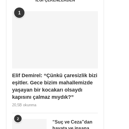
1
Elif Demirel: “Çünkü çaresizlik bizi
eşitler. Gece bizim mahallemizde
yaşayan bir kocakarı olsaydı
kapısını çalmaz mıydık?”
20,5B okunma
2
“Suç ve Ceza”dan
hayata ve insana