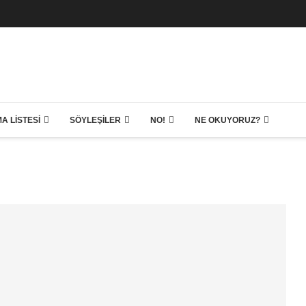
A LISTESI
SÖYLEŞILER
NO!
NE OKUYORUZ?