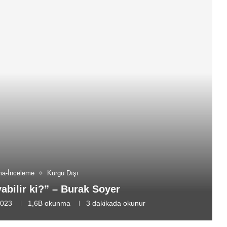
ma-İnceleme
Kurgu Dışı
bilir ki?” – Burak Soyer
2023
1,6B
okunma
3 dakikada okunur