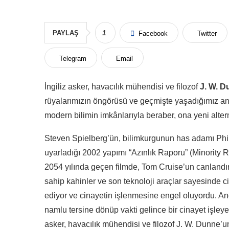
PAYLAŞ
1
Facebook
Twitter
Telegram
Email
İngiliz asker, havacılık mühendisi ve filozof
J. W. 
rüyalarımızın öngörüsü ve geçmişte yaşadığımız an
modern bilimin imkânlarıyla beraber, ona yeni altern
Steven Spielberg’ün, bilimkurgunun has adamı Phil
uyarladığı 2002 yapımı “Azınlık Raporu” (Minority R
2054 yılında geçen filmde, Tom Cruise’un canlandırd
sahip kahinler ve son teknoloji araçlar sayesinde 
ediyor ve cinayetin işlenmesine engel oluyordu. An
namlu tersine dönüp vakti gelince bir cinayet işley
asker, havacılık mühendisi ve filozof J. W. Dunne’