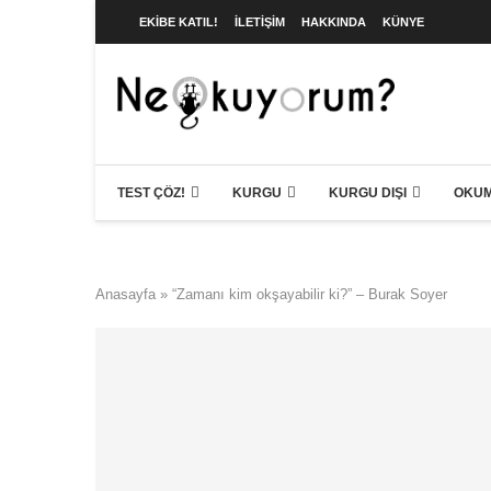
EKIBE KATIL!
İLETIŞIM
HAKKINDA
KÜNYE
TEST ÇÖZ!
KURGU
KURGU DIŞI
OKUM
Anasayfa
»
“Zamanı kim okşayabilir ki?” – Burak Soyer