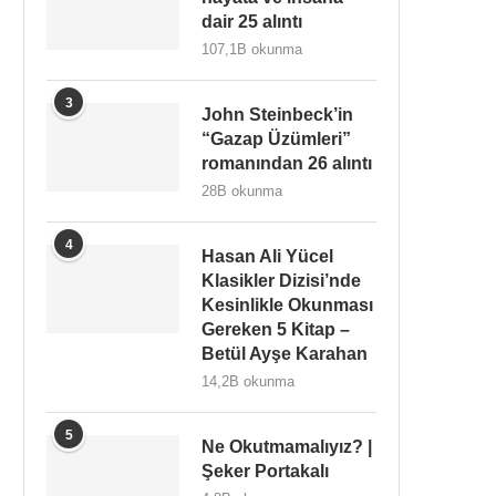
dair 25 alıntı
107,1B okunma
3
John Steinbeck’in
“Gazap Üzümleri”
romanından 26 alıntı
28B okunma
4
Hasan Ali Yücel
Klasikler Dizisi’nde
Kesinlikle Okunması
Gereken 5 Kitap –
Betül Ayşe Karahan
14,2B okunma
5
Ne Okutmamalıyız? |
Şeker Portakalı