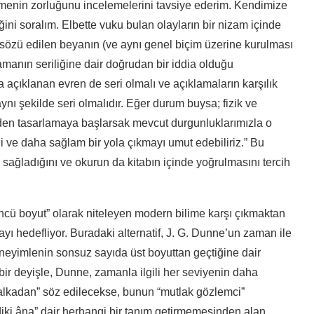
tmenin zorluğunu incelemelerini tavsiye ederim. Kendimize
ğini soralım. Elbette vuku bulan olayların bir nizam içinde
sözü edilen beyanın (ve aynı genel biçim üzerine kurulması
amanın seriliğine dair doğrudan bir iddia olduğu
da açıklanan evren de seri olmalı ve açıklamaların karşılık
nı şekilde seri olmalıdır. Eğer durum buysa; fizik ve
iden tasarlamaya başlarsak mevcut durgunluklarımızla o
 ve daha sağlam bir yola çıkmayı umut edebiliriz.” Bu
ıyı sağladığını ve okurun da kitabın içinde yoğrulmasını tercih
ncü boyut” olarak niteleyen modern bilime karşı çıkmaktan
yı hedefliyor. Buradaki alternatif, J. G. Dunne’un zaman ile
i deneyimlenin sonsuz sayıda üst boyuttan geçtiğine dair
ir deyişle, Dunne, zamanla ilgili her seviyenin daha
 halkadan” söz edilecekse, bunun “mutlak gözlemci”
mdiki âna” dair herhangi bir tanım getirmemesinden alan