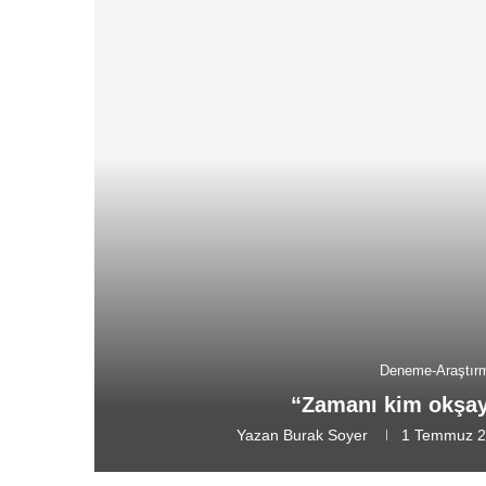
Deneme-Araştır
“Zamanı kim okşaya
Yazan
Burak Soyer
1 Temmuz 