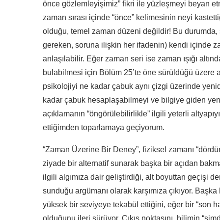
önce gözlemleyişimiz” fikri ile yüzleşmeyi beyan e
zaman sırası içinde “önce” kelimesinin neyi kastetti
olduğu, temel zaman düzeni değildir! Bu durumda, 
gereken, soruna ilişkin her ifadenin) kendi içinde z
anlaşılabilir. Eğer zaman seri ise zaman ışığı altın
bulabilmesi için Bölüm 25’te öne sürüldüğü üzere ay
psikolojiyi ne kadar çabuk aynı çizgi üzerinde yen
kadar çabuk hesaplaşabilmeyi ve bilgiye giden yeni
açıklamanın “öngörülebilirlikle” ilgili yeterli altyap
ettiğimden toparlamaya geçiyorum.
“Zaman Üzerine Bir Deney”, fiziksel zamanı “dördü
ziyade bir alternatif sunarak başka bir açıdan bakma
ilgili algımıza dair geliştirdiği, alt boyuttan geçiş
sunduğu argümanı olarak karşımıza çıkıyor. Başka b
yüksek bir seviyeye tekabül ettiğini, eğer bir “son
olduğunu ileri sürüyor. Çıkış noktasını, bilimin “şi