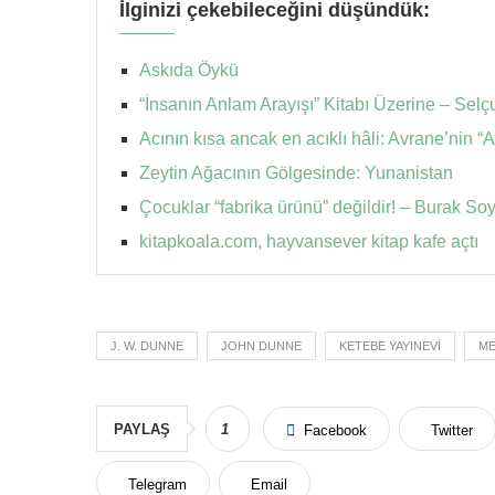
İlginizi çekebileceğini düşündük:
Askıda Öykü
“İnsanın Anlam Arayışı” Kitabı Üzerine – Selç
Acının kısa ancak en acıklı hâli: Avrane’nin 
Zeytin Ağacının Gölgesinde: Yunanistan
Çocuklar “fabrika ürünü” değildir! – Burak So
kitapkoala.com, hayvansever kitap kafe açtı
J. W. DUNNE
JOHN DUNNE
KETEBE YAYINEVI
ME
PAYLAŞ
1
Facebook
Twitter
Telegram
Email