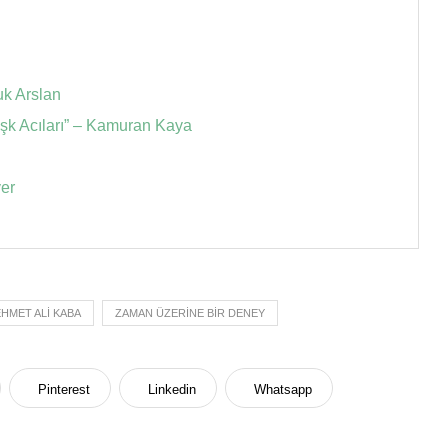
uk Arslan
“Aşk Acıları” – Kamuran Kaya
yer
HMET ALI KABA
ZAMAN ÜZERINE BIR DENEY
Pinterest
Linkedin
Whatsapp