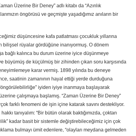
Zaman Üzerine Bir Deney” adlı kitabı da “Azınlık
larımızın öngörüsü ve geçmişte yaşadığımız anıların bir
ceğimiz düşüncesine kafa patlatması çocukluk yıllarına
n bilişsel rüyalar gördüğüne inanıyormuş. O dönem
ağa bağlı kalınca bu durum üzerine iyice düşünmeye
ye büyümüş de küçülmüş bir zihinden çıkan soru karşısında
eneyimlemeye karar vermiş. 1898 yılında bu deneye
ce, saatinin zamanının hayal ettiği yerde durduğuna
“öngörülebilirliğe” iyiden iyiye inanmaya başlayarak
eori üzerine çalışmaya başlamış. “Zaman Üzerine Bir Deney”
çok farklı fenomeni de işin içine katarak savını destekliyor.
hakkı tanıyalım: “Bir bütün olarak baktığımızda, çoktan
lik” kadar basit bir sistemle değiştirebileceğimiz için çok
ıklama bulmayı ümit edenlere, “olayları meydana gelmeden