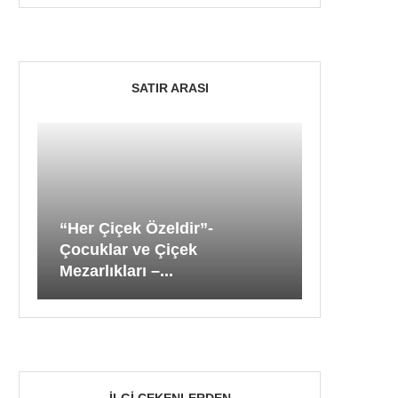
SATIR ARASI
“Her Çiçek Özeldir”-
Çocuklar ve Çiçek
Mezarlıkları –...
İLGI ÇEKENLERDEN