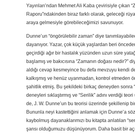
Yayınları’ndan Mehmet Ali Kaba çevirisiyle çıkan “
Raporu”ndakinden biraz farklı olarak, geleceği rüya
araya gelmesiyle görebileceğimizi savunuyor.
Dunne’un “öngörülebilir zaman” diye tanımlayabile
dayanıyor. Yazar, çok küçük yaşlardan beri öncede
geçirdiği ağır bir hastalık yüzünden uzun süre yat
başlamış ve bakıcısına “Zamanın doğası nedir?” di
aldığı cevap kesmeyince bu defa mevzuyu kendi d
kalkışmış ve henüz uyanmadan, kontrol etmeden ön
şahitlik etmiş. Bu şekildeki birkaç deneyden sonra 
deneyleri sıklaştırmış ve “Serilik” adını verdiği t
de, J. W. Dunne’un bu teorisi üzerinde şekillenip bir
Bununla neyi kastettiğini anlamak için Dunne’a söz 
kaybolmuş dayanaklarımızı bu kitapta anlatılan “seri
şansı olduğumuzu düşünüyorum. Daha basit bir aç