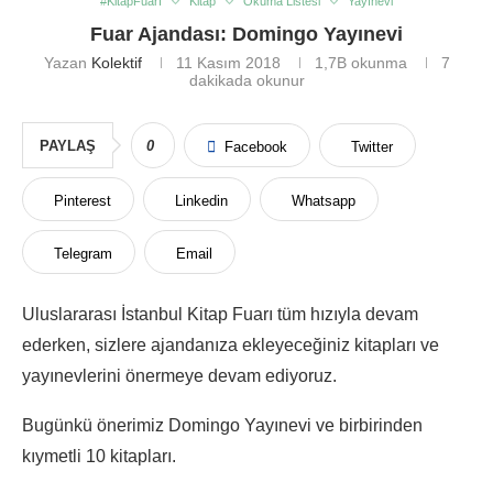
#KitapFuarı
Kitap
Okuma Listesi
Yayınevi
Fuar Ajandası: Domingo Yayınevi
Yazan
Kolektif
11 Kasım 2018
1,7B
okunma
7
dakikada okunur
PAYLAŞ
0
Facebook
Twitter
Pinterest
Linkedin
Whatsapp
Telegram
Email
Uluslararası İstanbul Kitap Fuarı tüm hızıyla devam
ederken, sizlere ajandanıza ekleyeceğiniz kitapları ve
yayınevlerini önermeye devam ediyoruz.
Bugünkü önerimiz Domingo Yayınevi ve birbirinden
kıymetli 10 kitapları.