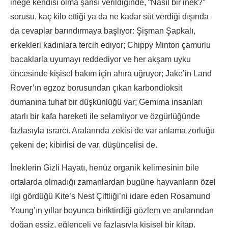
ineğe kendisi olma şansı verildiğinde, “Nasıl bir inek?”
sorusu, kaç kilo ettiği ya da ne kadar süt verdiği dışında
da cevaplar barındırmaya başlıyor: Şişman Şapkalı,
erkekleri kadınlara tercih ediyor; Chippy Minton çamurlu
bacaklarla uyumayı reddediyor ve her akşam uyku
öncesinde kişisel bakım için ahıra uğruyor; Jake’in Land
Rover’ın egzoz borusundan çıkan karbondioksit
dumanına tuhaf bir düşkünlüğü var; Gemima insanları
atarlı bir kafa hareketi ile selamlıyor ve özgürlüğünde
fazlasıyla ısrarcı. Aralarında zekisi de var anlama zorluğu
çekeni de; kibirlisi de var, düşüncelisi de.
İneklerin Gizli Hayatı, henüz organik kelimesinin bile
ortalarda olmadığı zamanlardan bugüne hayvanların özel
ilgi gördüğü Kite’s Nest Çiftliği’ni idare eden Rosamund
Young’ın yıllar boyunca biriktirdiği gözlem ve anılarından
doğan eşsiz, eğlenceli ve fazlasıyla kişisel bir kitap.