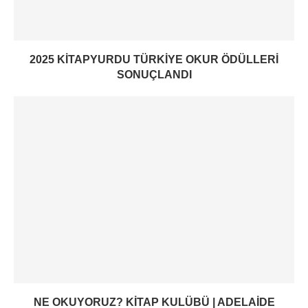
2025 KITAPYURDU TÜRKIYE OKUR ÖDÜLLERI
SONUÇLANDI
NE OKUYORUZ? KITAP KULÜBÜ | ADELAIDE