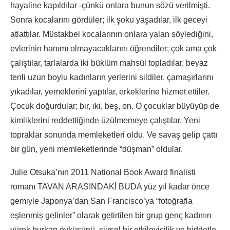
hayaline kapıldılar -çünkü onlara bunun sözü verilmişti.
Sonra kocalarını gördüler; ilk şoku yaşadılar, ilk geceyi
atlattılar. Müstakbel kocalarının onlara yalan söylediğini,
evlerinin hanımı olmayacaklarını öğrendiler; çok ama çok
çalıştılar, tarlalarda iki büklüm mahsül topladılar, beyaz
tenli uzun boylu kadınların yerlerini sildiler, çamaşırlarını
yıkadılar, yemeklerini yaptılar, erkeklerine hizmet ettiler.
Çocuk doğurdular; bir, iki, beş, on. O çocuklar büyüyüp de
kimliklerini reddettiğinde üzülmemeye çalıştılar. Yeni
topraklar sonunda memleketleri oldu. Ve savaş gelip çattı
bir gün, yeni memleketlerinde “düşman” oldular.
Julie Otsuka’nın 2011 National Book Award finalisti
romanı TAVAN ARASINDAKİ BUDA yüz yıl kadar önce
gemiyle Japonya’dan San Francisco’ya “fotoğrafla
eşlenmiş gelinler” olarak getirtilen bir grup genç kadının
yürek burkan öyküsünü, şiirsel bir etkileyicilik ve hiddetle