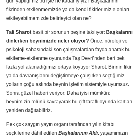
gün yaptığımız bu işte ne kadar iyiyiz? Başkalarının
fikrinden etkilenmemizde ya da kendi fikirlerimizle onları
etkileyebilmemizde belirleyici olan ne?
Tali Sharot
basit bir sorunun peşine takılıyor:
Başkalarını
dinlerken beynimizde neler oluyor?
Önce, nöroloji ve
psikoloji sahasındaki son çalışmalardan faydalanarak bu
etkileme-etkilenme oyununda Taş Devri’nden beri pek
fazla yol alamadığımızı ortaya koyuyor Sharot. Birinin fikir
ya da davranışlarını değiştirmeye çalışırken seçtiğimiz
yolların çoğu aslında beynin işletim sistemiyle uyumsuz.
Sonra güzel haberi veriyor: Daha iyisi mümkün;
beynimizin rolünü kavrayarak bu çift taraflı oyunda kartları
yeniden dağıtabiliriz.
Pek çok saygın yayın organı tarafından yılın kitabı
seçkilerine dâhil edilen
Başkalarının Aklı
, yaşamımızın