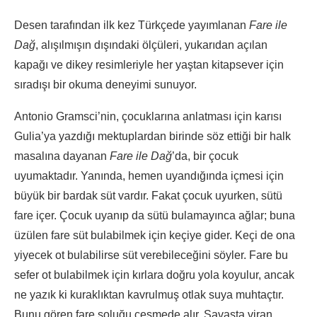
Desen tarafından ilk kez Türkçede yayımlanan
Fare ile
Dağ
, alışılmışın dışındaki ölçüleri, yukarıdan açılan
kapağı ve dikey resimleriyle her yaştan kitapsever için
sıradışı bir okuma deneyimi sunuyor.
Antonio Gramsci’nin, çocuklarına anlatması için karısı
Gulia’ya yazdığı mektuplardan birinde söz ettiği bir halk
masalına dayanan
Fare ile Dağ
’da, bir çocuk
uyumaktadır. Yanında, hemen uyandığında içmesi için
büyük bir bardak süt vardır. Fakat çocuk uyurken, sütü
fare içer. Çocuk uyanıp da sütü bulamayınca ağlar; buna
üzülen fare süt bulabilmek için keçiye gider. Keçi de ona
yiyecek ot bulabilirse süt verebileceğini söyler. Fare bu
sefer ot bulabilmek için kırlara doğru yola koyulur, ancak
ne yazık ki kuraklıktan kavrulmuş otlak suya muhtaçtır.
Bunu gören fare soluğu çeşmede alır. Savaşta viran