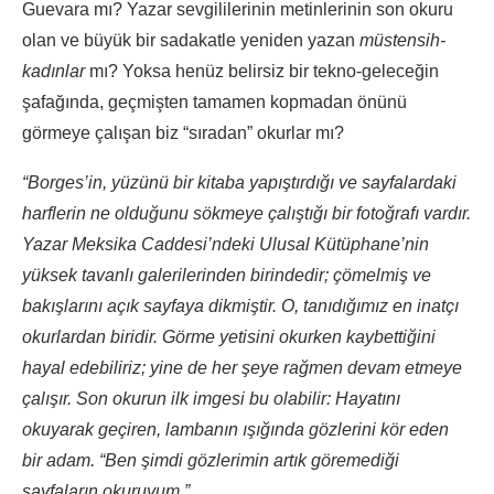
Guevara mı? Yazar sevgililerinin metinlerinin son okuru
olan ve büyük bir sadakatle yeniden yazan
müstensih-
kadınlar
mı? Yoksa henüz belirsiz bir tekno-geleceğin
şafağında, geçmişten tamamen kopmadan önünü
görmeye çalışan biz “sıradan” okurlar mı?
“Borges’in, yüzünü bir kitaba yapıştırdığı ve sayfalardaki
harflerin ne olduğunu sökmeye çalıştığı bir fotoğrafı vardır.
Yazar Meksika Caddesi’ndeki Ulusal Kütüphane’nin
yüksek tavanlı galerilerinden birindedir; çömelmiş ve
bakışlarını açık sayfaya dikmiştir. O, tanıdığımız en inatçı
okurlardan biridir. Görme yetisini okurken kaybettiğini
hayal edebiliriz; yine de her şeye rağmen devam etmeye
çalışır. Son okurun ilk imgesi bu olabilir: Hayatını
okuyarak geçiren, lambanın ışığında gözlerini kör eden
bir adam. “Ben şimdi gözlerimin artık göremediği
sayfaların okuruyum.”