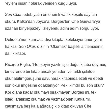
“eylem insanı” olarak yeniden kurguluyor.
Son Okur
, edebiyatın en önemli varlık koşulu sayılan
okuru, Kafka’dan Joyce’a, Borges’ten Che Guevara’ya
uzanan bir yelpazeyi izleyerek, adım adım sorguluyor.
Delidolu’nun kurmaca dışı kitaplar koleksiyonunun yeni
halkası
Son Okur
, dizinin “Okumak” başlıklı alt temasının
da ilk kitabı.
Ricardo Piglia, “Her şeyin yazılmış olduğu, kitaba doymuş
bir evrende bir kitap ancak yeniden ve farklı şekilde
okunabilir” görüşünü savunarak kitabında ezeli ve ebedi
son okur imgesine odaklanıyor. Peki kimdir bu son okur?
Kör olana kadar okumayı bırakmayan Borges mi, tek
isteği aralıksız okumak ve yazmak olan Kafka mı,
çatışmaya beş kala ağaca çıkıp kitap okuyan Che