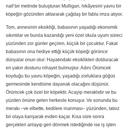
naif bir metinde buluşturan Mulligan, hikâyesini yavru bir
köpeğin gözünden aktararak çağdaş bir fabla imza atıyor.
Tom, annesinin eksikliği, babasının yaşadığı ekonomik
sıkıntılar ve bursla kazandığı yeni özel okula uyum süreci
yüzünden zor günler geçiren, küçük bir çocuktur. Fakat
babasının ona hediye ettiği küçük köpeği görünce
dünyalar onun olur: Hayatındaki eksiklikleri dolduracak
en yakın dostunu nihayet bulmuştur. Adını Örümcek
koyduğu bu yavru köpeğin, yaşadığı zorluklara göğüs
germesinde kendisine dayanak olacağını düşünür.
Örümcek çok özel bir köpektir. Acayip meraklıdır ve bu
yüzden önüne gelen herkesle konuşur. Ve sonunda bu
merakı –ve elbette, kedilere inanması– yüzünden, tatsız
bir olaya karışarak evden kaçar. Kısa süre sonra
gerçekleri anlayıp geri dönmek istediğinde ise iş işten