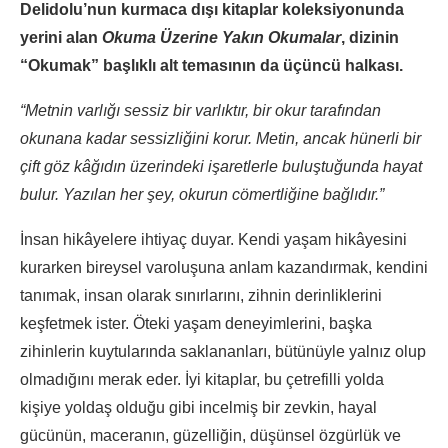
Delidolu’nun kurmaca dışı kitaplar koleksiyonunda
yerini alan
Okuma Üzerine Yakın Okumalar
, dizinin
“Okumak” başlıklı alt temasının da üçüncü halkası.
“Metnin varlığı sessiz bir varlıktır, bir okur tarafından
okunana kadar sessizliğini korur. Metin, ancak hünerli bir
çift göz kâğıdın üzerindeki işaretlerle buluştuğunda hayat
bulur. Yazılan her şey, okurun cömertliğine bağlıdır.”
İnsan hikâyelere ihtiyaç duyar. Kendi yaşam hikâyesini
kurarken bireysel varoluşuna anlam kazandırmak, kendini
tanımak, insan olarak sınırlarını, zihnin derinliklerini
keşfetmek ister. Öteki yaşam deneyimlerini, başka
zihinlerin kuytularında saklananları, bütünüyle yalnız olup
olmadığını merak eder. İyi kitaplar, bu çetrefilli yolda
kişiye yoldaş olduğu gibi incelmiş bir zevkin, hayal
gücünün, maceranın, güzelliğin, düşünsel özgürlük ve