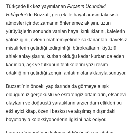
Türkçede ilk kez yayımlanan
Fırçanın Ucundaki
Hikâyeler
’de Buzzati, gerçek ile hayal arasındaki sisli
atmosfer içinde; zamanın önlenemez akışını, uzun
yürüyüşlerin sonunda varılan hayal kırıklıklarını, kalelerin
yalnızlığını, evlerin mahremiyetinde saklananları, davetsiz
misafirlerin getirdiği tedirginliği, bürokratların ikiyüzlü
ahlak anlayışlarını, kurban olduğu kadar kurban da eden
kadınları, aşk ve tutkunun tehlikelerini yazı-resim
ortaklığının getirdiği zengin anlatım olanaklarıyla sunuyor.
Buzzati’nin önceki yapıtlarında da görmeye alışık
olduğumuz gerçeküstü ve esrarengiz ortamların, efsanevi
olayların ve doğaüstü yaratıkların arzıendam ettikleri bu
etkileyici kitap, özenli baskısı ve alışılmışın dışındaki
boyutlarıyla koleksiyonerlerin ilgisini hak ediyor.
Lorenzo Viganò’nun kaleme aldığı önsöz ve kitabın