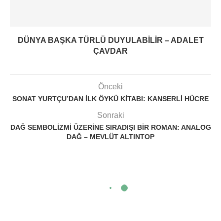
DÜNYA BAŞKA TÜRLÜ DUYULABILIR – ADALET
ÇAVDAR
Önceki
SONAT YURTÇU’DAN ILK ÖYKÜ KITABI: KANSERLI HÜCRE
Sonraki
DAĞ SEMBOLIZMI ÜZERINE SIRADIŞI BIR ROMAN: ANALOG
DAĞ – MEVLÜT ALTINTOP