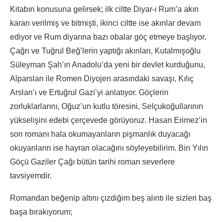
Kitabın konusuna gelirsek; ilk ciltte Diyar-ı Rum’a akın
kararı verilmiş ve bitmişti, ikinci ciltte ise akınlar devam
ediyor ve Rum diyarına bazı obalar göç etmeye başlıyor.
Çağrı ve Tuğrul Beğ’lerin yaptığı akınları, Kutalmışoğlu
Süleyman Şah’ın Anadolu’da yeni bir devlet kurduğunu,
Alparslan ile Romen Diyojen arasındaki savaşı, Kılıç
Arslan’ı ve Ertuğrul Gazi’yi anlatıyor. Göçlerin
zorluklarlarını, Oğuz’un kutlu töresini, Selçukoğullarının
yükselişini edebi çerçevede görüyoruz. Hasan Erimez’in
son romanı hala okumayanların pişmanlık duyacağı
okuyanların ise hayran olacağını söyleyebilirim. Bin Yılın
Göçü Gaziler Çağı bütün tarihi roman severlere
tavsiyemdir.
Romandan beğenip altını çizdiğim beş alıntı ile sizleri baş
başa bırakıyorum;