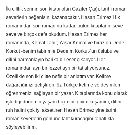
İki ciltlik serinin son kitabı olan Gaziler Çağı, tarihi roman
severlerin beğenisini kazanacaktır. Hasan Erimez’i ilk
romanından son romanına kadar, bütün kitaplarını seve
seve ve birçok defa okudum. Hasan Erimez her
romanında, Kemal Tahir, Yaşar Kemal ve biraz da Dede
Korkut -benim tabirimle Dede’m Korkut-‘un üslubu ve
dilini harmanlayıp harika bir eser çıkarıyor. Her
romanından ayrı bir lezzet ayrı bir tat alıyorsunuz.
Özellikle son iki ciltte nefis bir anlatım var. Kelime
dağarcığınızı geliştiren, öz Türkçe kelime ve deyimleri
öğrenmenizi sağlayan bir yazar. Kitaplarında konu olarak
işlediği dönemin yaşam biçimini, giyim kuşamını, dilini,
ruh halini çok iyi aksettiren Hasan Erimez yine tarihi
roman severlerin gönlüne taht kuracağını rahatlıkla
söyleyebilirim.