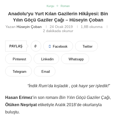
Kurgu
Roman
Anadolu’yu Yurt Kılan Gazilerin Hikâyesi: Bin
Yılın Göçü Gaziler Çağı – Hüseyin Çoban
Yazan
Hüseyin Çoban
24 Ocak 2019
1,8B
okunma
2 dakikada okunur
PAYLAŞ
0
Facebook
Twitter
Pinterest
Linkedin
Whatsapp
Telegram
Email
“İndik Rum’da kışladık , çok hayır şer işledik!”
Hasan Erimez
’in son romanı
Bin Yılın Göçü Gaziler Çağı
,
Ötüken Neşriyat
etiketiyle Aralık 2018’de okurlarıyla
buluştu.