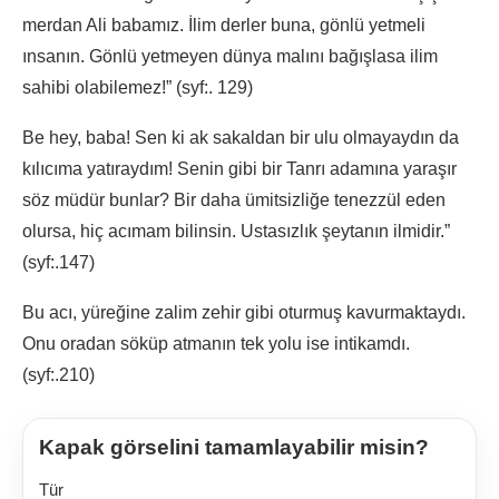
merdan Ali babamız. İlim derler buna, gönlü yetmeli
ınsanın. Gönlü yetmeyen dünya malını bağışlasa ilim
sahibi olabilemez!” (syf:. 129)
Be hey, baba! Sen ki ak sakaldan bir ulu olmayaydın da
kılıcıma yatıraydım! Senin gibi bir Tanrı adamına yaraşır
söz müdür bunlar? Bir daha ümitsizliğe tenezzül eden
olursa, hiç acımam bilinsin. Ustasızlık şeytanın ilmidir.”
(syf:.147)
Bu acı, yüreğine zalim zehir gibi oturmuş kavurmaktaydı.
Onu oradan söküp atmanın tek yolu ise intikamdı.
(syf:.210)
Kapak görselini tamamlayabilir misin?
Tür