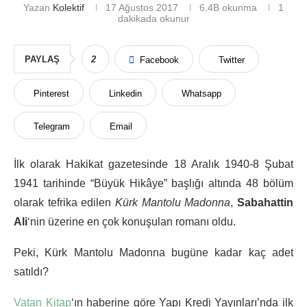
Yazan
Kolektif
17 Ağustos 2017
6,4B
okunma
1
dakikada okunur
PAYLAŞ
2
Facebook
Twitter
Pinterest
Linkedin
Whatsapp
Telegram
Email
İlk olarak Hakikat gazetesinde 18 Aralık 1940-8 Şubat
1941 tarihinde “Büyük Hikâye” başlığı altında 48 bölüm
olarak tefrika edilen
Kürk Mantolu Madonna
,
Sabahattin
Ali
‘nin üzerine en çok konuşulan romanı oldu.
Peki, Kürk Mantolu Madonna bugüne kadar kaç adet
satıldı?
Vatan Kitap
‘ın haberine göre Yapı Kredi Yayınları’nda ilk