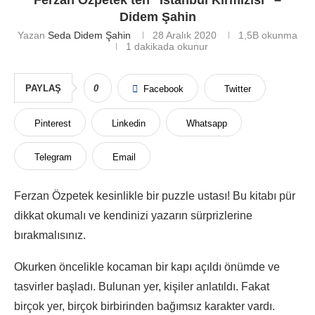
Ferzan Özpetek’ten “İstanbul Kırmızısı” –
Didem Şahin
Yazan
Seda Didem Şahin
28 Aralık 2020
1,5B
okunma
1 dakikada okunur
PAYLAŞ
0
Facebook
Twitter
Pinterest
Linkedin
Whatsapp
Telegram
Email
Ferzan Özpetek kesinlikle bir puzzle ustası! Bu kitabı pür
dikkat okumalı ve kendinizi yazarın sürprizlerine
bırakmalısınız.
Okurken öncelikle kocaman bir kapı açıldı önümde ve
tasvirler başladı. Bulunan yer, kişiler anlatıldı. Fakat
birçok yer, birçok birbirinden bağımsız karakter vardı.