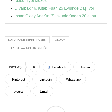
Masumiyet Müzesi
Diyarbakır 6. Kitap Fuarı 25 Eylül’de Başlıyor
İhsan Oktay Anar’ın “Suskunlar”ından 20 alıntı
KÜTÜPHANE ŞEHRI PROJESI
OKUYAY
TÜRKIYE YAYINCILAR BIRLIĞI
PAYLAŞ
0
Facebook
Twitter
Pinterest
Linkedin
Whatsapp
Telegram
Email