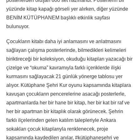
posterlerden oluşan 600 set hazırlandı. Posterlerin bir
yüzünde kitap kapağı görseli yer alırken, diğer yüzünde
BENİM KÜTÜPHANEM başlıklı etkinlik sayfası
bulunuyor.
Çocukların kitabı daha iyi anlamasını ve anlatmasını
sağlayan çalışma posterlerinde, bilmedikleri kelimeleri
biriktireceği bir koleksiyon, okuduğu kitapları yazacağı bir
çizelge ve “okuma” kavramıyla farklı içeriklerde ilişki
kurmasını sağlayacak 21 günlük yönerge tablosu yer
alıyor. Kütüphane Şehri Kur oyunu kapsamında kitaplara
kavuşan çocukların pencerelerine asacağı posterlerle,
apartmanlarda her bir hane bir kitap, her bir kat bir raf ve
her bir apartman bir kitaplık olarak görünecek. Şehrin
farklı ilçelerinden gelen katılım talepleriyle Ankara
sokakları çocuk kitaplarıyla renklenecek, proje
kapsamında kaydedilen anılar, #kütüphaneşehri ve