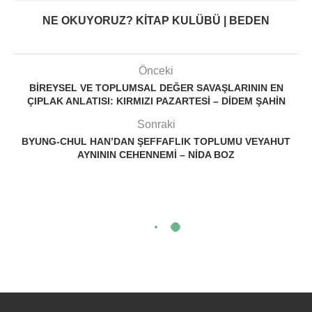
NE OKUYORUZ? KITAP KULÜBÜ | BEDEN
Önceki
BIREYSEL VE TOPLUMSAL DEĞER SAVAŞLARININ EN
ÇIPLAK ANLATISI: KIRMIZI PAZARTESI – DIDEM ŞAHIN
Sonraki
BYUNG-CHUL HAN’DAN ŞEFFAFLIK TOPLUMU VEYAHUT
AYNININ CEHENNEMI – NIDA BOZ