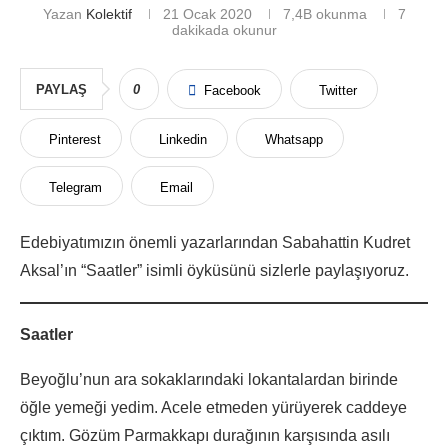
Yazan
Kolektif
21 Ocak 2020
7,4B
okunma
7
dakikada okunur
PAYLAŞ
0
Facebook
Twitter
Pinterest
Linkedin
Whatsapp
Telegram
Email
Edebiyatımızın önemli yazarlarından Sabahattin Kudret
Aksal’ın “Saatler” isimli öyküsünü sizlerle paylaşıyoruz.
Saatler
Beyoğlu’nun ara sokaklarındaki lokantalardan birinde
öğle yemeği yedim. Acele etmeden yürüyerek caddeye
çıktım. Gözüm Parmakkapı durağının karşısında asılı