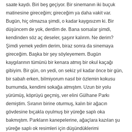
saate kaydı. Biri beş geçiyor. Bir sinemanın iki buçuk
matinesine gireceğim; gireceğim ya daha vakit var.
Bugün, hiç olmazsa şimdi, o kadar kaygısızım ki. Bir
düşüncem de yok, derdim de. Bana sorsalar şimdi,
kendinden söz aç deseler, şaşırır kalırım. Ne derim?
Şimdi yemek yedim derim, biraz sonra da sinemaya
gireceğim. Başka bir şey söyleyemem. Bugün
kaygılarının tümünü bir kenara atmış bir okul kaçağı
gibiyim. Bir gün, on yedi, on sekiz yıl kadar önce bir gün,
bir sabah erken, bilmiyorum nasıl bir özlemin kokusu
burnumda, kendimi sokağa atmıştım. Uzun bir yolu
yürümüş, köprüyü geçmiş, ver elini Gülhane Parkı
demiştim. Sıranın birine oturmuş, kalın bir ağacın
gövdesine bıçakla oyulmuş bir yüreğe saplı oka
bakmıştım. Parkların kanepelerine, ağaçlara kazılan şu
yüreğe saplı ok resimleri için düşündüklerimi