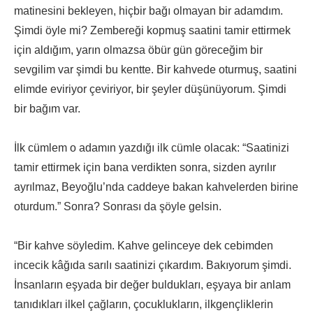
matinesini bekleyen, hiçbir bağı olmayan bir adamdım.
Şimdi öyle mi? Zembereği kopmuş saatini tamir ettirmek
için aldığım, yarın olmazsa öbür gün göreceğim bir
sevgilim var şimdi bu kentte. Bir kahvede oturmuş, saatini
elimde eviriyor çeviriyor, bir şeyler düşünüyorum. Şimdi
bir bağım var.
İlk cümlem o adamın yazdığı ilk cümle olacak: “Saatinizi
tamir ettirmek için bana verdikten sonra, sizden ayrılır
ayrılmaz, Beyoğlu’nda caddeye bakan kahvelerden birine
oturdum.” Sonra? Sonrası da şöyle gelsin.
“Bir kahve söyledim. Kahve gelinceye dek cebimden
incecik kâğıda sarılı saatinizi çıkardım. Bakıyorum şimdi.
İnsanların eşyada bir değer buldukları, eşyaya bir anlam
tanıdıkları ilkel çağların, çocuklukların, ilkgençliklerin