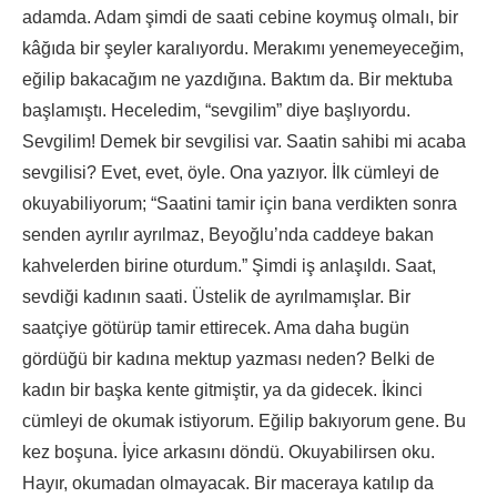
adamda. Adam şimdi de saati cebine koymuş olmalı, bir
kâğıda bir şeyler karalıyordu. Merakımı yenemeyeceğim,
eğilip bakacağım ne yazdığına. Baktım da. Bir mektuba
başlamıştı. Heceledim, “sevgilim” diye başlıyordu.
Sevgilim! Demek bir sevgilisi var. Saatin sahibi mi acaba
sevgilisi? Evet, evet, öyle. Ona yazıyor. İlk cümleyi de
okuyabiliyorum; “Saatini tamir için bana verdikten sonra
senden ayrılır ayrılmaz, Beyoğlu’nda caddeye bakan
kahvelerden birine oturdum.” Şimdi iş anlaşıldı. Saat,
sevdiği kadının saati. Üstelik de ayrılmamışlar. Bir
saatçiye götürüp tamir ettirecek. Ama daha bugün
gördüğü bir kadına mektup yazması neden? Belki de
kadın bir başka kente gitmiştir, ya da gidecek. İkinci
cümleyi de okumak istiyorum. Eğilip bakıyorum gene. Bu
kez boşuna. İyice arkasını döndü. Okuyabilirsen oku.
Hayır, okumadan olmayacak. Bir maceraya katılıp da