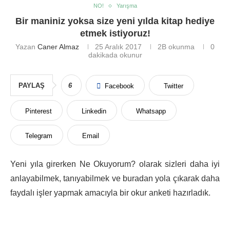
NO!
Yarışma
Bir maniniz yoksa size yeni yılda kitap hediye
etmek istiyoruz!
Yazan
Caner Almaz
25 Aralık 2017
2B
okunma
0
dakikada okunur
PAYLAŞ
6
Facebook
Twitter
Pinterest
Linkedin
Whatsapp
Telegram
Email
Yeni yıla girerken Ne Okuyorum? olarak sizleri daha iyi
anlayabilmek, tanıyabilmek ve buradan yola çıkarak daha
faydalı işler yapmak amacıyla bir okur anketi hazırladık.