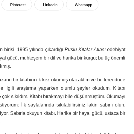
Pinterest
Linkedin
Whatsapp
 birisi. 1995 yılında çıkardığı
Puslu Kıtalar Atlası
edebiyat
ayal gücü, muhteşem bir dil ve harika bir kurgu; bu üç önemli
ıkmış.
azarın bir kitabını ilk kez okumuş olacaktım ve bu tereddüde
le ilgili araştırma yaparken olumlu şeyler okudum. Kitabı
yle çok sıkıldım. Kitabı bırakmayı bile düşünmüştüm. Okumayı
yorum: İlk sayfalarında sıkılabilirsiniz lakin sabırlı olun.
diyor. Sabırla okuyun kitabı. Harika bir hayal gücü, ustaca bir
.