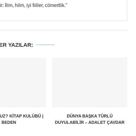
 İlim, hilm, iyi fiiller, cömertlik."
ER YAZILAR:
Z? KITAP KULÜBÜ |
DÜNYA BAŞKA TÜRLÜ
BEDEN
DUYULABILIR – ADALET ÇAVDAR