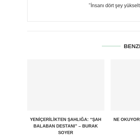
"İnsanı dört şey yükseltir:
BENZ
YENIÇERILIKTEN ŞAHLIĞA: “ŞAH
NE OKUYORU
BALABAN DESTANI” – BURAK
SOYER