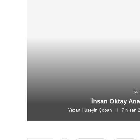
Kur
İhsan Oktay Anar
Yazan
Hüseyin Çoban
7 Nisan 