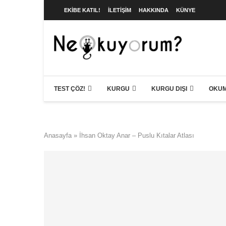
EKIBE KATIL!
İLETIŞIM
HAKKINDA
KÜNYE
TEST ÇÖZ!
KURGU
KURGU DIŞI
OKUM
Anasayfa
»
İhsan Oktay Anar – Puslu Kıtalar Atlası