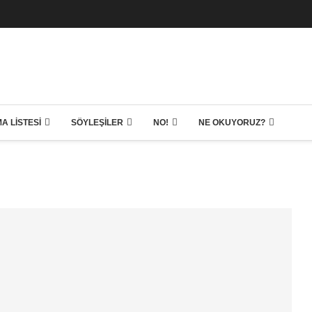
A LISTESI
SÖYLEŞILER
NO!
NE OKUYORUZ?