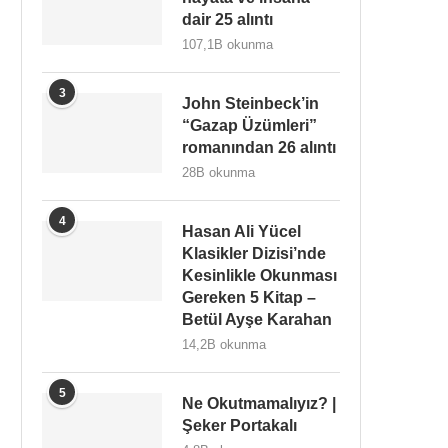
dair 25 alıntı
107,1B okunma
3
John Steinbeck’in
“Gazap Üzümleri”
romanından 26 alıntı
28B okunma
4
Hasan Ali Yücel
Klasikler Dizisi’nde
Kesinlikle Okunması
Gereken 5 Kitap –
Betül Ayşe Karahan
14,2B okunma
5
Ne Okutmamalıyız? |
Şeker Portakalı