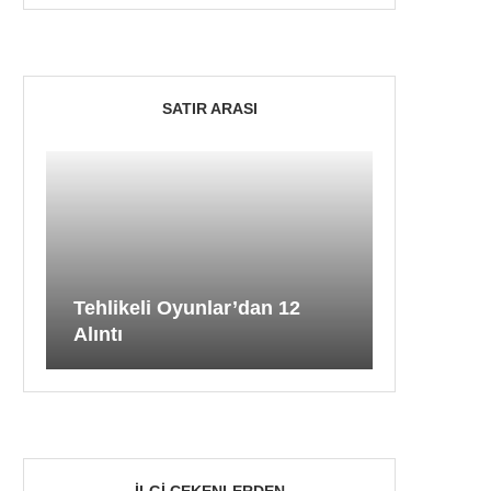
SATIR ARASI
Tehlikeli Oyunlar’dan 12
Alıntı
İLGI ÇEKENLERDEN