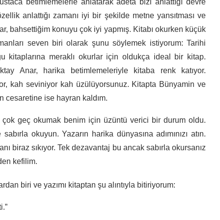
ustaca betimlemelerle anlatarak adeta bizi anlattığı devre
zellik anlattığı zamanı iyi bir şekilde metne yansıtması ve
r, bahsettiğim konuyu çok iyi yapmış. Kitabı okurken küçük
manları seven biri olarak şunu söylemek istiyorum: Tarihi
u kitaplarına meraklı okurlar için oldukça ideal bir kitap.
tay Anar, harika betimlemeleriyle kitaba renk katıyor.
r, kah seviniyor kah üzülüyorsunuz. Kitapta Bünyamin ve
in cesaretine ise hayran kaldım.
ı çok geç okumak benim için üzüntü verici bir durum oldu.
e sabırla okuyun. Yazarın harika dünyasına adımınızı atın.
nsanı biraz sıkıyor. Tek dezavantaj bu ancak sabırla okursanız
en kefilim.
ardan biri ve yazımı kitaptan şu alıntıyla bitiriyorum:
i.”