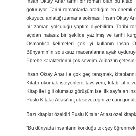
İhsan Oktay Anar tarihi bir roman olan bu kitabı 
götürüyor. Tarihi romanlarda aradığım en önemli ö
okuyucu anlattığı zamana sokması. İhsan Oktay Ana
bir zaman yolculuğu yaptım diyebilirim. Tarihi ro
açıdan hatasız bir şekilde yazılmış ve tarihi kurg
Osmanlıca kelimeleri çok iyi kullanın İhsan Ok
Bünyamin’in soluksuz maceralarına ayak uyduruyo
Ebrehe karakterlerini çok sevdim. Alibaz’ın çetesin
İhsan Oktay Anar ile çok geç tanışmak, kitapların
Kitabı okumak isteyenlere tavsiyem, kitabı alın v
Kitap ile ilgili olumsuz görüşüm ise, ilk sayfaları i
Puslu Kıtalar Atlası’nı çok seveceğinize canı gönüld
Bazı kitaplar özeldir! Puslu Kıtalar Atlası özel kitapl
“Bu dünyada insanların korktuğu tek şey öğrenmekt