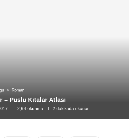
gu
Roman
 – Puslu Kıtalar Atlası
2017
2,6B
okunma
2 dakikada okunur