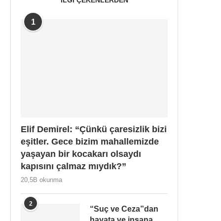
1
Elif Demirel: “Çünkü çaresizlik bizi
eşitler. Gece bizim mahallemizde
yaşayan bir kocakarı olsaydı
kapısını çalmaz mıydık?”
20,5B okunma
2
“Suç ve Ceza”dan
hayata ve insana