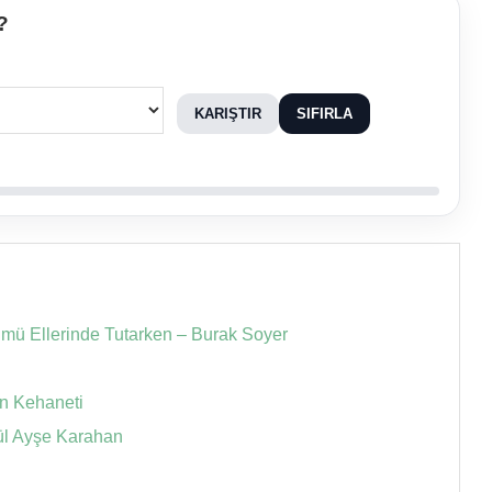
?
KARIŞTIR
SIFIRLA
lümü Ellerinde Tutarken – Burak Soyer
n Kehaneti
tül Ayşe Karahan