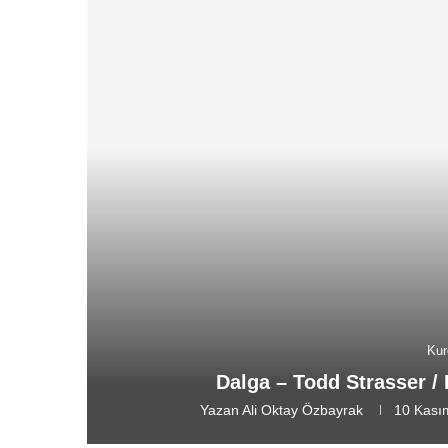
Kur
Dalga – Todd Strasser / 
Yazan
Ali Oktay Özbayrak
10 Kası