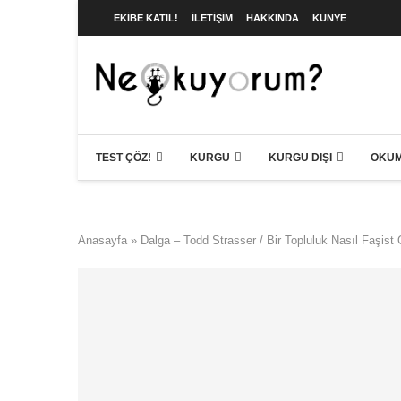
EKIBE KATIL!
İLETIŞIM
HAKKINDA
KÜNYE
TEST ÇÖZ!
KURGU
KURGU DIŞI
OKUM
Anasayfa
»
Dalga – Todd Strasser / Bir Topluluk Nasıl Faşist 