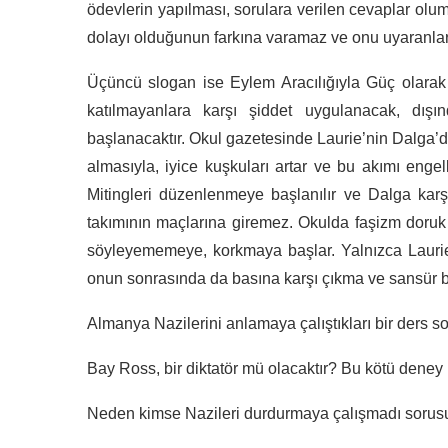
ödevlerin yapılması, sorulara verilen cevaplar olu
dolayı olduğunun farkına varamaz ve onu uyaranlara
Üçüncü slogan ise Eylem Aracılığıyla Güç olarak 
katılmayanlara karşı şiddet uygulanacak, dışın
başlanacaktır. Okul gazetesinde Laurie’nin Dalga’
almasıyla, iyice kuşkuları artar ve bu akımı enge
Mitingleri düzenlenmeye başlanılır ve Dalga karş
takımının maçlarına giremez. Okulda faşizm doruk 
söyleyememeye, korkmaya başlar. Yalnızca Laurie
onun sonrasında da basına karşı çıkma ve sansür b
Almanya Nazilerini anlamaya çalıştıkları bir ders s
Bay Ross, bir diktatör mü olacaktır? Bu kötü deney 
Neden kimse Nazileri durdurmaya çalışmadı sorusu