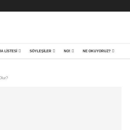
A LISTESI
SÖYLEŞILER
NO!
NE OKUYORUZ?
Olur?