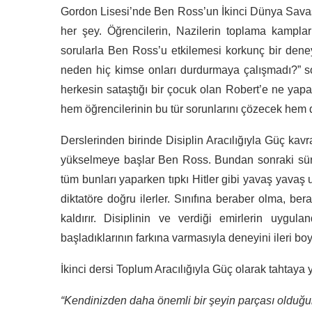
Gordon Lisesi’nde Ben Ross’un İkinci Dünya Savaşı’
her şey. Öğrencilerin, Nazilerin toplama kamplar
sorularla Ben Ross’u etkilemesi korkunç bir dene
neden hiç kimse onları durdurmaya çalışmadı?” sorul
herkesin sataştığı bir çocuk olan Robert’e ne yap
hem öğrencilerinin bu tür sorunlarını çözecek hem d
Derslerinden birinde Disiplin Aracılığıyla Güç kav
yükselmeye başlar Ben Ross. Bundan sonraki süreç
tüm bunları yaparken tıpkı Hitler gibi yavaş yavaş
diktatöre doğru ilerler. Sınıfına beraber olma, bera
kaldırır. Disiplinin ve verdiği emirlerin uygul
başladıklarının farkına varmasıyla deneyini ileri boy
İkinci dersi Toplum Aracılığıyla Güç olarak tahtaya ya
“Kendinizden daha önemli bir şeyin parçası olduğu