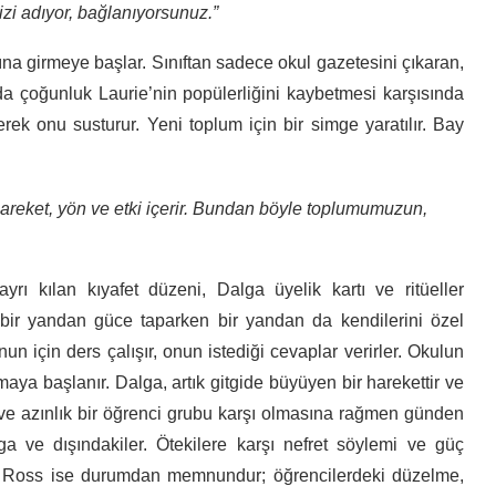
izi adıyor, bağlanıyorsunuz.”
tına girmeye başlar. Sınıftan sadece okul gazetesini çıkaran,
 çoğunluk Laurie’nin popülerliğini kaybetmesi karşısında
ek onu susturur. Yeni toplum için bir simge yaratılır. Bay
Hareket, yön ve etki içerir. Bundan böyle toplumumuzun,
rı kılan kıyafet düzeni, Dalga üyelik kartı ve ritüeller
 bir yandan güce taparken bir yandan da kendilerini özel
onun için ders çalışır, onun istediği cevaplar verirler. Okulun
ya başlanır. Dalga, artık gitgide büyüyen bir harekettir ve
 ve azınlık bir öğrenci grubu karşı olmasına rağmen günden
 ve dışındakiler. Ötekilere karşı nefret söylemi ve güç
ay Ross ise durumdan memnundur; öğrencilerdeki düzelme,