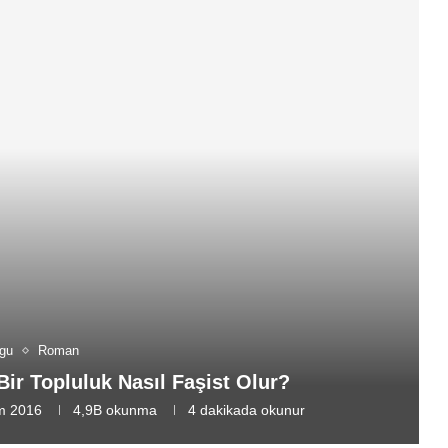
gu
Roman
Bir Topluluk Nasıl Faşist Olur?
m 2016
4,9B
okunma
4 dakikada okunur