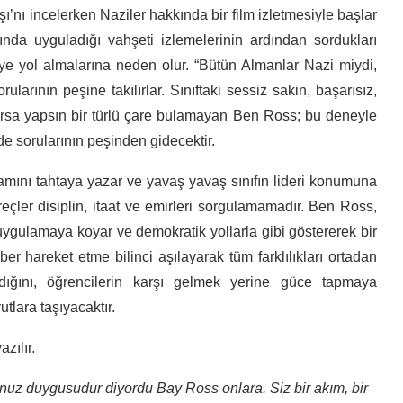
nı incelerken Naziler hakkında bir film izletmesiyle başlar
ında uyguladığı vahşeti izlemelerinin ardından sordukları
ye yol almalarına neden olur. “Bütün Almanlar Nazi miydi,
arının peşine takılırlar. Sınıftaki sessiz sakin, başarısız,
arsa yapsın bir türlü çare bulamayan Ben Ross; bu deneyle
e sorularının peşinden gidecektir.
ramını tahtaya yazar ve yavaş yavaş sınıfın lideri konumuna
ler disiplin, itaat ve emirleri sorgulamamadır. Ben Ross,
 uygulamaya koyar ve demokratik yollarla gibi göstererek bir
ber hareket etme bilinci aşılayarak tüm farklılıkları ortadan
andığını, öğrencilerin karşı gelmek yerine güce tapmaya
utlara taşıyacaktır.
zılır.
nuz duygusudur diyordu Bay Ross onlara. Siz bir akım, bir