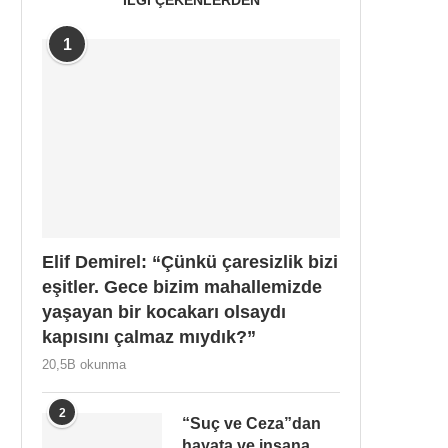
1
Elif Demirel: “Çünkü çaresizlik bizi
eşitler. Gece bizim mahallemizde
yaşayan bir kocakarı olsaydı
kapısını çalmaz mıydık?”
20,5B okunma
2
“Suç ve Ceza”dan
hayata ve insana