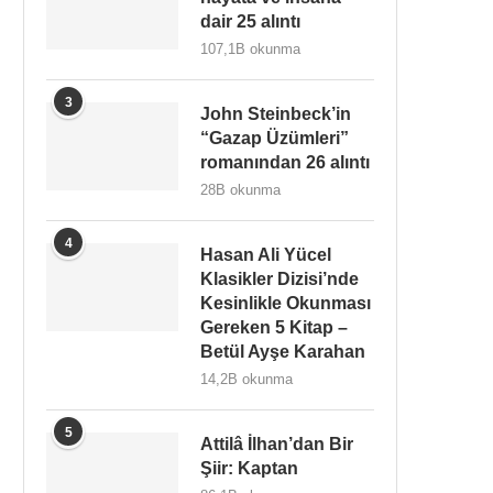
dair 25 alıntı
107,1B okunma
3
John Steinbeck’in
“Gazap Üzümleri”
romanından 26 alıntı
28B okunma
4
Hasan Ali Yücel
Klasikler Dizisi’nde
Kesinlikle Okunması
Gereken 5 Kitap –
Betül Ayşe Karahan
14,2B okunma
5
Attilâ İlhan’dan Bir
Şiir: Kaptan