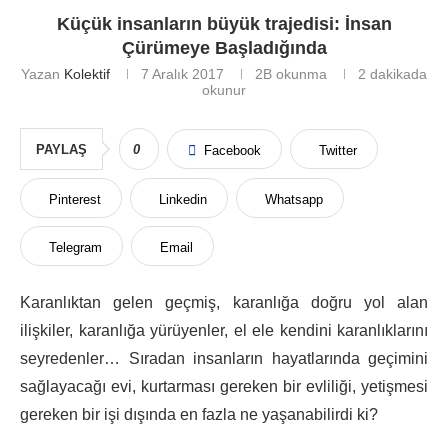
Küçük insanların büyük trajedisi: İnsan
Çürümeye Başladığında
Yazan
Kolektif
7 Aralık 2017
2B
okunma
2 dakikada
okunur
PAYLAŞ
0
Facebook
Twitter
Pinterest
Linkedin
Whatsapp
Telegram
Email
Karanlıktan gelen geçmiş, karanlığa doğru yol alan
ilişkiler, karanlığa yürüyenler, el ele kendini karanlıklarını
seyredenler… Sıradan insanların hayatlarında geçimini
sağlayacağı evi, kurtarması gereken bir evliliği, yetişmesi
gereken bir işi dışında en fazla ne yaşanabilirdi ki?