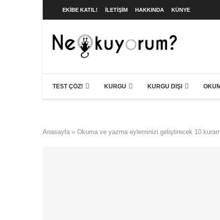
EKIBE KATIL!
İLETIŞIM
HAKKINDA
KÜNYE
TEST ÇÖZ!
KURGU
KURGU DIŞI
OKUM
Anasayfa
»
Okuma ve yazma eyleminizi geliştirecek 10 kuram