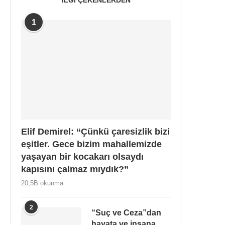
1
Elif Demirel: “Çünkü çaresizlik bizi
eşitler. Gece bizim mahallemizde
yaşayan bir kocakarı olsaydı
kapısını çalmaz mıydık?”
20,5B okunma
2
“Suç ve Ceza”dan
hayata ve insana