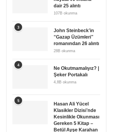
dair 25 alıntı
107B okunma
3
John Steinbeck’in
“Gazap Üzümleri”
romanından 26 alıntı
28B okunma
4
Ne Okutmamalıyız? |
Şeker Portakalı
4,8B okunma
5
Hasan Ali Yücel
Klasikler Dizisi’nde
Kesinlikle Okunması
Gereken 5 Kitap –
Betül Ayşe Karahan