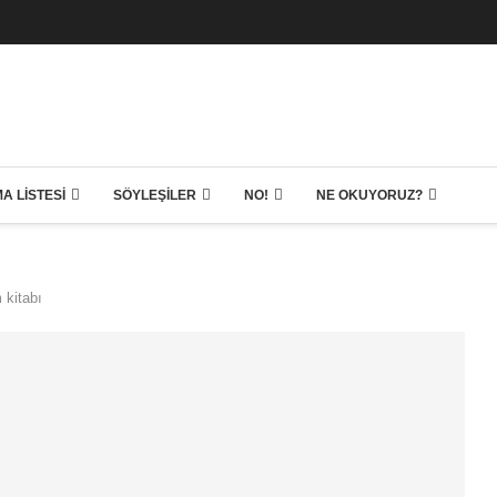
A LISTESI
SÖYLEŞILER
NO!
NE OKUYORUZ?
 kitabı