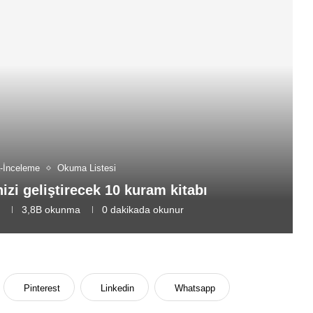
-İnceleme
Okuma Listesi
i geliştirecek 10 kuram kitabı
7
3,8B
okunma
0 dakikada okunur
Pinterest
Linkedin
Whatsapp