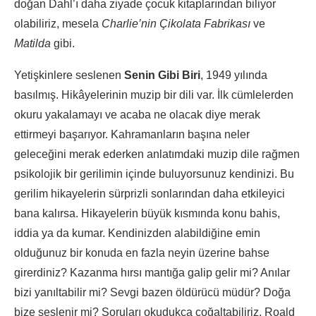
doğan Dahl’ı daha ziyade çocuk kitaplarından biliyor
olabiliriz, mesela
Charlie’nin Çikolata Fabrikası
ve
Matilda
gibi.
Yetişkinlere seslenen
Senin Gibi Biri
, 1949 yılında
basılmış. Hikâyelerinin muzip bir dili var. İlk cümlelerden
okuru yakalamayı ve acaba ne olacak diye merak
ettirmeyi başarıyor. Kahramanların başına neler
geleceğini merak ederken anlatımdaki muzip dile rağmen
psikolojik bir gerilimin içinde buluyorsunuz kendinizi. Bu
gerilim hikayelerin sürprizli sonlarından daha etkileyici
bana kalırsa. Hikayelerin büyük kısmında konu bahis,
iddia ya da kumar. Kendinizden alabildiğine emin
olduğunuz bir konuda en fazla neyin üzerine bahse
girerdiniz? Kazanma hırsı mantığa galip gelir mi? Anılar
bizi yanıltabilir mi? Sevgi bazen öldürücü müdür? Doğa
bize seslenir mi? Soruları okudukça çoğaltabiliriz. Roald