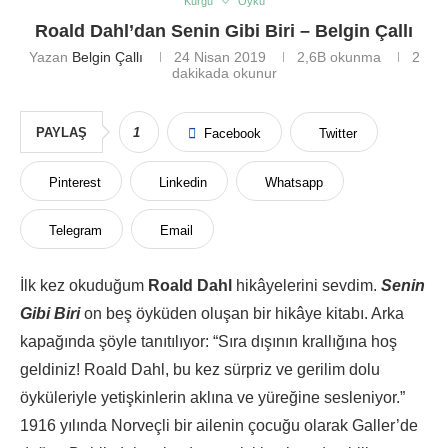
Kurgu
Öykü
Roald Dahl’dan Senin Gibi Biri – Belgin Çallı
Yazan
Belgin Çallı
24 Nisan 2019
2,6B
okunma
2
dakikada okunur
PAYLAŞ
1
Facebook
Twitter
Pinterest
Linkedin
Whatsapp
Telegram
Email
İlk kez okuduğum
Roald Dahl
hikâyelerini sevdim.
Senin
Gibi Biri
on beş öyküden oluşan bir hikâye kitabı. Arka
kapağında şöyle tanıtılıyor: “Sıra dışının krallığına hoş
geldiniz! Roald Dahl, bu kez sürpriz ve gerilim dolu
öyküleriyle yetişkinlerin aklına ve yüreğine sesleniyor.”
1916 yılında Norveçli bir ailenin çocuğu olarak Galler’de