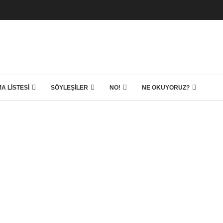
A LISTESI
SÖYLEŞILER
NO!
NE OKUYORUZ?