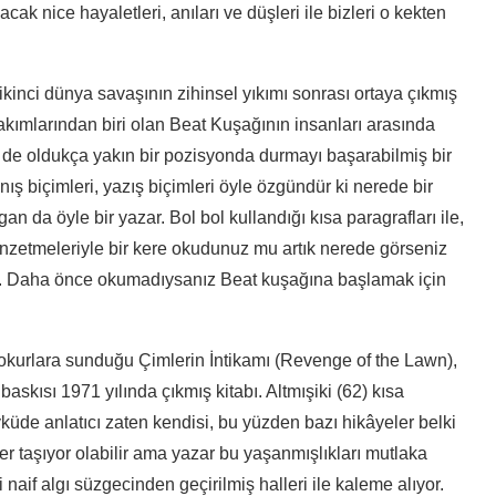
nice hayaletleri, anıları ve düşleri ile bizleri o kekten
inci dünya savaşının zihinsel yıkımı sonrası ortaya çıkmış
akımlarından biri olan Beat Kuşağının insanları arasında
e de oldukça yakın bir pozisyonda durmayı başarabilmiş bir
anış biçimleri, yazış biçimleri öyle özgündür ki nerede bir
an da öyle bir yazar. Bol bol kullandığı kısa paragrafları ile,
benzetmeleriyle bir kere okudunuz mu artık nerede görseniz
ar. Daha önce okumadıysanız Beat kuşağına başlamak için
z okurlara sunduğu Çimlerin İntikamı (Revenge of the Lawn),
askısı 1971 yılında çıkmış kitabı. Altmışiki (62) kısa
öyküde anlatıcı zaten kendisi, bu yüzden bazı hikâyeler belki
r taşıyor olabilir ama yazar bu yaşanmışlıkları mutlaka
naif algı süzgecinden geçirilmiş halleri ile kaleme alıyor.