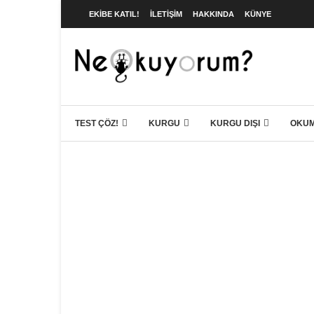
EKIBE KATIL!
İLETIŞIM
HAKKINDA
KÜNYE
TEST ÇÖZ!
KURGU
KURGU DIŞI
OKUM