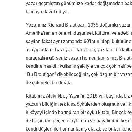
yazar geçmişten günümüze kadar değişmeden bakacak 
tatmaya davet ediyor.
Yazarımız Richard Brautigan. 1935 doğumlu yazar ik
Amerika’nın en önemli düşünsel, kültürel ve edebi 
sayılan fakat aynı zamanda 60’ların hippi kültürün
acayip adam. Bazı yazarlar vardır, yazıları, dili kull
paragrafını görseniz yazarı hemen tanırsınız. Brautig
kendine has dili kullanış şekliyle ve çok çok naif 
“Bu Brautigan” diyebileceğiniz, çok özgün bir yaz
de çok nefis bir durak.
Kitabımız Altıkırkbeş Yayın’ın 2016 yılı başında bi
yazarın bildiğim tek kısa öykülerden oluşmuş ve ilk b
hikâyeyi içinde barındıran bir öykü kitabı. Bir çok 
de başından geçen olaylardan ve hayatından kesitle
kendi düşleri ile harmanlamış olarak ve onları kendi 