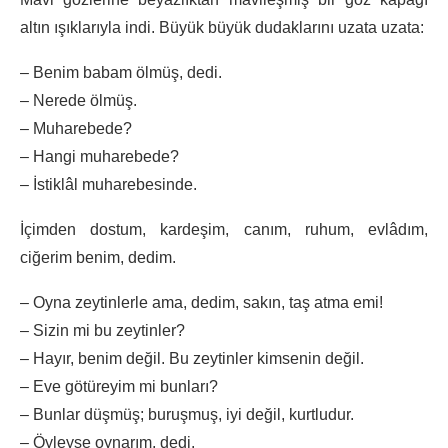
altın ışıklarıyla indi. Büyük büyük dudaklarını uzata uzata:
– Benim babam ölmüş, dedi.
– Nerede ölmüş.
– Muharebede?
– Hangi muharebede?
– İstiklâl muharebesinde.
İçimden dostum, kardeşim, canım, ruhum, evlâdım,
ciğerim benim, dedim.
– Oyna zeytinlerle ama, dedim, sakın, taş atma emi!
– Sizin mi bu zeytinler?
– Hayır, benim değil. Bu zeytinler kimsenin değil.
– Eve götüreyim mi bunları?
– Bunlar düşmüş; buruşmuş, iyi değil, kurtludur.
– Öyleyse oynarım, dedi.