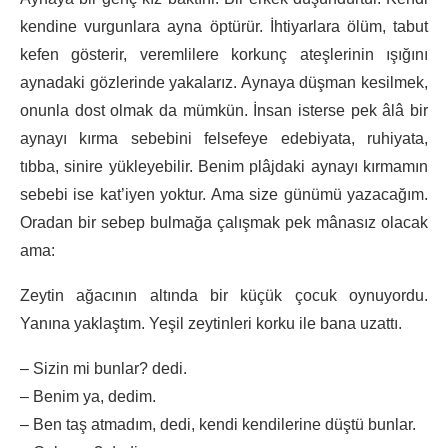
kendine vurgunlara ayna öptürür. İhtiyarlara ölüm, tabut
kefen gösterir, veremlilere korkunç ateşlerinin ışığını
aynadaki gözlerinde yakalarız. Aynaya düşman kesilmek,
onunla dost olmak da mümkün. İnsan isterse pek âlâ bir
aynayı kırma sebebini felsefeye edebiyata, ruhiyata,
tıbba, sinire yükleyebilir. Benim plâjdaki aynayı kırmamın
sebebi ise kat’iyen yoktur. Ama size günümü yazacağım.
Oradan bir sebep bulmağa çalışmak pek mânasız olacak
ama:
Zeytin ağacının altında bir küçük çocuk oynuyordu.
Yanına yaklaştım. Yeşil zeytinleri korku ile bana uzattı.
– Sizin mi bunlar? dedi.
– Benim ya, dedim.
– Ben taş atmadım, dedi, kendi kendilerine düştü bunlar.