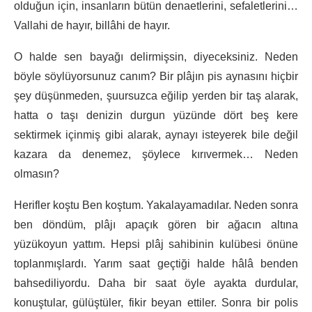
olduğun için, insanların bütün denaetlerini, sefaletlerini…
Vallahi de hayır, billâhi de hayır.
O halde sen bayağı delirmişsin, diyeceksiniz. Neden
böyle söylüyorsunuz canım? Bir plâjın pis aynasını hiçbir
şey düşünmeden, şuursuzca eğilip yerden bir taş alarak,
hatta o taşı denizin durgun yüzünde dört beş kere
sektirmek içinmiş gibi alarak, aynayı isteyerek bile değil
kazara da denemez, şöylece kırıvermek… Neden
olmasın?
Herifler koştu Ben koştum. Yakalayamadılar. Neden sonra
ben döndüm, plâjı apaçık gören bir ağacın altına
yüzükoyun yattım. Hepsi plâj sahibinin kulübesi önüne
toplanmışlardı. Yarım saat geçtiği halde hâlâ benden
bahsediliyordu. Daha bir saat öyle ayakta durdular,
konuştular, gülüştüler, fikir beyan ettiler. Sonra bir polis