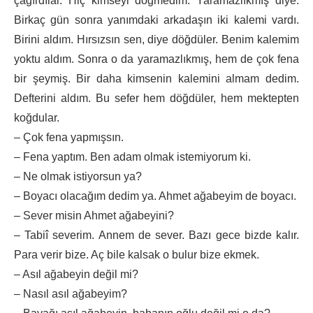
çağırdılar. Hiç kimseyi döğmedim. Yaramazlıkmış diye.
Birkaç gün sonra yanımdaki arkadaşın iki kalemi vardı.
Birini aldım. Hırsızsın sen, diye döğdüler. Benim kalemim
yoktu aldım. Sonra o da yaramazlıkmış, hem de çok fena
bir şeymiş. Bir daha kimsenin kalemini almam dedim.
Defterini aldım. Bu sefer hem döğdüler, hem mektepten
koğdular.
– Çok fena yapmışsın.
– Fena yaptım. Ben adam olmak istemiyorum ki.
– Ne olmak istiyorsun ya?
– Boyacı olacağım dedim ya. Ahmet ağabeyim de boyacı.
– Sever misin Ahmet ağabeyini?
– Tabiî severim. Annem de sever. Bazı gece bizde kalır.
Para verir bize. Aç bile kalsak o bulur bize ekmek.
– Asıl ağabeyin değil mi?
– Nasıl asıl ağabeyim?