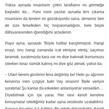
Yoksa aynada insanların çirkin taraflarını mı görmeğe
başladın da… Hani nasıl yazılar aynada ters çıkarsa
insanların da tersleri mi gözüküyordu sana, derseniz ben
de size felsefeden hiç hoşlanmadığımı, hele böyle
dâhiyanesinden iğrendiğimi arzederim.
Hayır ayna, aynaydı. Böyle haltlar karıştırmazdı. Hangi
enayi, onu hangi zamanda icat etmişse etmiş; saçımızı
taramak, suratımızda kara var mı diye bakmak burnumuzu
silerken biraz sümük kalmış mı diye göz atmak, yahut da:
– Ulan! benim gözlerim fena değilmiş be! Hele şu ağzımın
kenarına inen çizgiye bak! Vay anasını! İfade veriyor
suratıma! Şu karılar da erkekten anlamıyorlar vesselâm…
Diyebilmek için işe yarar. Her nevi kendi kendine
konuşmalar istediğimiz kadar ayna vesilesile uzatabiliriz.
Aynaya bir genç kız baktırır. Bir erkek düşündürtür. Kendi