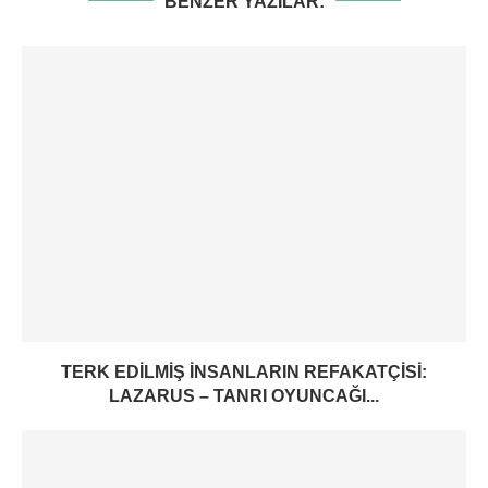
BENZER YAZILAR:
TERK EDILMIŞ INSANLARIN REFAKATÇISI:
LAZARUS – TANRI OYUNCAĞI...