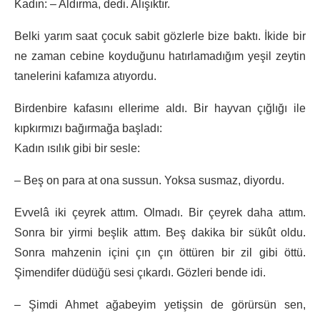
Kadın: – Aldırma, dedi. Alışıktır.
Belki yarım saat çocuk sabit gözlerle bize baktı. İkide bir
ne zaman cebine koyduğunu hatırlamadığım yeşil zeytin
tanelerini kafamıza atıyordu.
Birdenbire kafasını ellerime aldı. Bir hayvan çığlığı ile
kıpkırmızı bağırmağa başladı:
Kadın ısılık gibi bir sesle:
– Beş on para at ona sussun. Yoksa susmaz, diyordu.
Evvelâ iki çeyrek attım. Olmadı. Bir çeyrek daha attım.
Sonra bir yirmi beşlik attım. Beş dakika bir sükût oldu.
Sonra mahzenin içini çın çın öttüren bir zil gibi öttü.
Şimendifer düdüğü sesi çıkardı. Gözleri bende idi.
– Şimdi Ahmet ağabeyim yetişsin de görürsün sen,