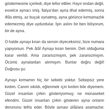
göstermesine içerledi, diye tefsir ettiler. Hayır ondan değil,
evvelce aynacı imiş. İtalya’dan ayna ithal edermiş, sonra
iflâs etmiş, az buçuk oynatmış, ayna görünce kırmamazlık
edemezmiş diye uydurdular. İşin aslını bir ben biliyorum,
bir de ayna.
O halde aynayı kıran da sensin diyeceksiniz, bize numara
yapıyorsun. Pek âlâ! Aynayı kıran benim. Deli olduğuma
karar verildi. Ama zararsızmışım, pek zararsızmışım.
Öcümü aynalardan alırmışım. Bunlar doğru değil!
Doğrusu şu:
Aynayı kırmamın hiç bir sebebi yoktur. Sebepsiz yere
kırdım. Canım sıkıldı, eğlenmek için kırdım bile diyemem.
Güzel insanları çirkin gösteriyormuş; ne münasebet
efendim. Güzel insanları çirkin gösteren ayna onların
derununu tefriş eder. Böyle aynayı plâjlara asamazlar.