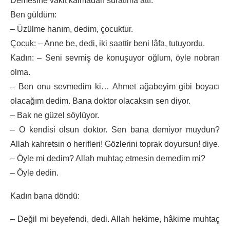
Demesine vakit kalmadan suratıma attı.
Ben güldüm:
– Üzülme hanım, dedim, çocuktur.
Çocuk: – Anne be, dedi, iki saattir beni lâfa, tutuyordu.
Kadın: – Seni sevmiş de konuşuyor oğlum, öyle nobran
olma.
– Ben onu sevmedim ki… Ahmet ağabeyim gibi boyacı
olacağım dedim. Bana doktor olacaksın sen diyor.
– Bak ne güzel söylüyor.
– O kendisi olsun doktor. Sen bana demiyor muydun?
Allah kahretsin o herifleri! Gözlerini toprak doyursun! diye.
– Öyle mi dedim? Allah muhtaç etmesin demedim mi?
– Öyle dedin.
Kadın bana döndü:
– Değil mi beyefendi, dedi. Allah hekime, hâkime muhtaç