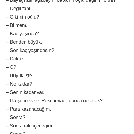
– Bayağı asıl ağabeyin, babanın oğlu değil mi o da?
– Değil tabiî.
– O kimin oğlu?
– Bilmem.
– Kaç yaşında?
– Benden büyük.
– Sen kaç yaşındasın?
– Dokuz.
– O?
– Büyük işte.
– Ne kadar?
– Senin kadar var.
– Ha şu mesele. Peki boyacı olunca nolacak?
– Para kazanacağım.
– Sonra?
– Sonra rakı içeceğim.