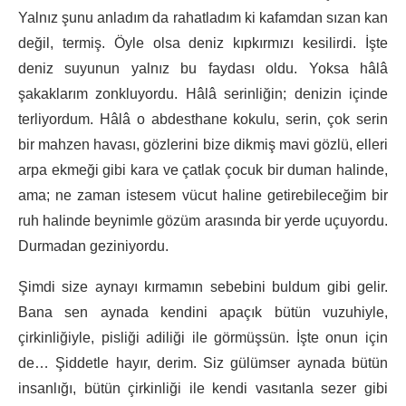
Yalnız şunu anladım da rahatladım ki kafamdan sızan kan
değil, termiş. Öyle olsa deniz kıpkırmızı kesilirdi. İşte
deniz suyunun yalnız bu faydası oldu. Yoksa hâlâ
şakaklarım zonkluyordu. Hâlâ serinliğin; denizin içinde
terliyordum. Hâlâ o abdesthane kokulu, serin, çok serin
bir mahzen havası, gözlerini bize dikmiş mavi gözlü, elleri
arpa ekmeği gibi kara ve çatlak çocuk bir duman halinde,
ama; ne zaman istesem vücut haline getirebileceğim bir
ruh halinde beynimle gözüm arasında bir yerde uçuyordu.
Durmadan geziniyordu.
Şimdi size aynayı kırmamın sebebini buldum gibi gelir.
Bana sen aynada kendini apaçık bütün vuzuhiyle,
çirkinliğiyle, pisliği adiliği ile görmüşsün. İşte onun için
de… Şiddetle hayır, derim. Siz gülümser aynada bütün
insanlığı, bütün çirkinliği ile kendi vasıtanla sezer gibi