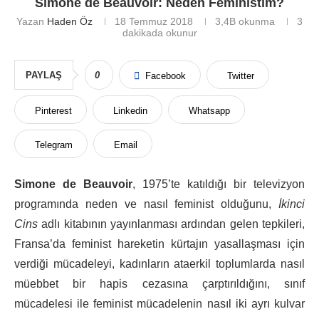
Simone de Beauvoir: Neden Feministim?
Yazan
Haden Öz
18 Temmuz 2018
3,4B
okunma
3
dakikada okunur
PAYLAŞ
0
Facebook
Twitter
Pinterest
Linkedin
Whatsapp
Telegram
Email
Simone de Beauvoir
, 1975’te katıldığı bir televizyon
programında neden ve nasıl feminist olduğunu,
İkinci
Cins
adlı kitabının yayınlanması ardından gelen tepkileri,
Fransa’da feminist hareketin kürtajın yasallaşması için
verdiği mücadeleyi, kadınların ataerkil toplumlarda nasıl
müebbet bir hapis cezasına çarptırıldığını, sınıf
mücadelesi ile feminist mücadelenin nasıl iki ayrı kulvar