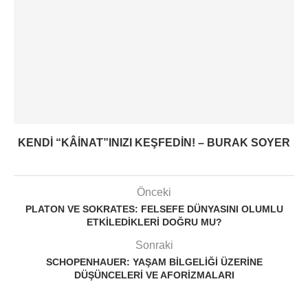
KENDI “KÂINAT”INIZI KEŞFEDIN! – BURAK SOYER
Önceki
PLATON VE SOKRATES: FELSEFE DÜNYASINI OLUMLU
ETKILEDIKLERI DOĞRU MU?
Sonraki
SCHOPENHAUER: YAŞAM BILGELIĞI ÜZERINE
DÜŞÜNCELERI VE AFORIZMALARI