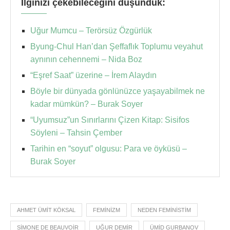
İlginizi çekebileceğini düşündük:
Uğur Mumcu – Terörsüz Özgürlük
Byung-Chul Han’dan Şeffaflık Toplumu veyahut
aynının cehennemi – Nida Boz
“Eşref Saat” üzerine – İrem Alaydın
Böyle bir dünyada gönlünüzce yaşayabilmek ne
kadar mümkün? – Burak Soyer
“Uyumsuz”un Sınırlarını Çizen Kitap: Sisifos
Söyleni – Tahsin Çember
Tarihin en “soyut” olgusu: Para ve öyküsü –
Burak Soyer
AHMET ÜMIT KÖKSAL
FEMINIZM
NEDEN FEMINISTIM
SIMONE DE BEAUVOIR
UĞUR DEMIR
ÜMID GURBANOV