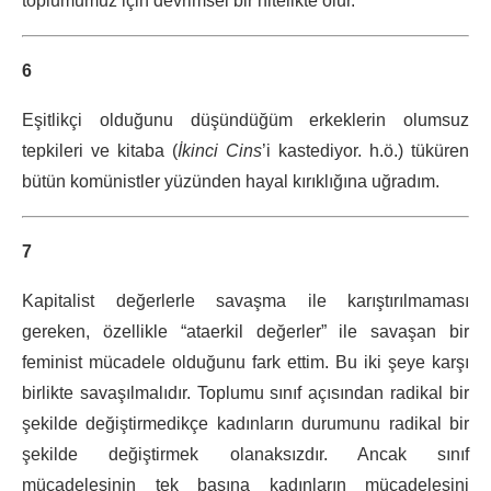
toplumumuz için devrimsel bir nitelikte olur.
6
Eşitlikçi olduğunu düşündüğüm erkeklerin olumsuz
tepkileri ve kitaba (
İkinci Cins
’i kastediyor. h.ö.) tüküren
bütün komünistler yüzünden hayal kırıklığına uğradım.
7
Kapitalist değerlerle savaşma ile karıştırılmaması
gereken, özellikle “ataerkil değerler” ile savaşan bir
feminist mücadele olduğunu fark ettim. Bu iki şeye karşı
birlikte savaşılmalıdır. Toplumu sınıf açısından radikal bir
şekilde değiştirmedikçe kadınların durumunu radikal bir
şekilde değiştirmek olanaksızdır. Ancak sınıf
mücadelesinin tek başına kadınların mücadelesini