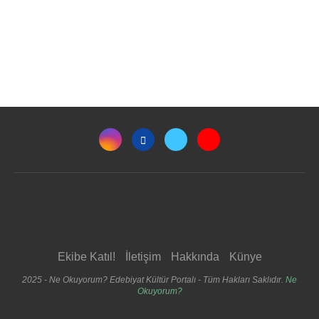
Ekibe Katıl!
İletişim
Hakkında
Künye
2025 - Ne Okuyorum? Edebiyat Kültür Portalı - Tüm Hakları Saklıdır.
Ne
Okuyorum?