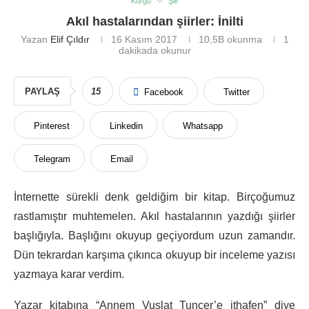
Kurgu
Şiir
Akıl hastalarından şiirler: İnilti
Yazan
Elif Çıldır
16 Kasım 2017
10,5B
okunma
1
dakikada okunur
PAYLAŞ
15
Facebook
Twitter
Pinterest
Linkedin
Whatsapp
Telegram
Email
İnternette sürekli denk geldiğim bir kitap. Birçoğumuz
rastlamıştır muhtemelen. Akıl hastalarının yazdığı şiirler
başlığıyla. Başlığını okuyup geçiyordum uzun zamandır.
Dün tekrardan karşıma çıkınca okuyup bir inceleme yazısı
yazmaya karar verdim.
Yazar kitabına “Annem Vuslat Tuncer’e ithafen” diye