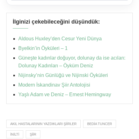
İlginizi çekebileceğini düşündük:
Aldous Huxley’den Cesur Yeni Dünya
Byelkin’in Öyküleri – 1
Güneşte kadınlar doğuyor, dolunay da ise acıları:
Dolunay Kadınları – Öyküm Deniz
Nijinsky’nin Günlüğü ve Nijinski Öyküleri
Modern İskandinav Şiir Antolojisi
Yaşlı Adam ve Deniz – Ernest Hemingway
AKIL HASTALARININ YAZDIKLARI ŞIIRLER
BEDIA TUNCER
INILTI
ŞIIR